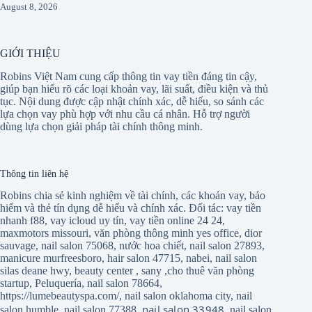
August 8, 2026
GIỚI THIỆU
Robins Việt Nam cung cấp thông tin vay tiền đáng tin cậy,
giúp bạn hiểu rõ các loại khoản vay, lãi suất, điều kiện và thủ
tục. Nội dung được cập nhật chính xác, dễ hiểu, so sánh các
lựa chọn vay phù hợp với nhu cầu cá nhân. Hỗ trợ người
dùng lựa chọn giải pháp tài chính thông minh.
Thông tin liên hệ
Robins chia sẻ kinh nghiệm về tài chính, các khoản vay, bảo
hiểm và thẻ tín dụng dễ hiểu và chính xác. Đối tác:
vay tiền
nhanh f88
,
vay icloud uy tín
,
vay tiền online 24 24
,
maxmotors missouri
,
văn phòng thông minh yes office
,
dior
sauvage
,
nail salon 75068
,
nước hoa chiết
,
nail salon 27893
,
manicure murfreesboro
,
hair salon 47715
,
nabei
,
nail salon
silas deane hwy
,
beauty center
,
sany
,
cho thuê văn phòng
startup
,
Peluquería
,
nail salon 78664
,
https://lumebeautyspa.com/
,
nail salon oklahoma city
,
nail
nail salon 33948
salon humble
,
nail salon 77388
,
,
nail salon