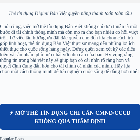
Thẻ tín dụng Digimi Bản Việt quyền năng thanh toán toàn cầu
Cuối cùng, việc mở thẻ tín dụng Bản Việt không chỉ đơn thuần là một
bước đi tài chính thông minh mà còn mở ra cho bạn nhiều cơ hội vượt
trội. Từ việc tận hưởng ưu đãi đặc quyền cho đến lựa chọn cách trả
góp linh hoạt, thẻ tín dụng Bản Việt thực sự mang đến những lợi ích
thiết thực cho cuộc sống hàng ngày. Đừng quên xem xét kỹ các điều
kiện và sản phẩm phù hợp nhất với nhu cầu của bạn. Hy vọng rằng
thông tin trong bài viết này sẽ giúp bạn có cái nhìn rõ ràng hơn và
quyết định đúng đắn hơn cho tài chính cá nhân của mình. Hãy lựa
chọn một cách thông minh để trải nghiệm cuộc sống dễ dàng hơn nhé!
⚡ MỞ THẺ TÍN DỤNG CHỈ CẦN CMND/CCCD
KHÔNG QUA THẨM ĐỊNH
Popular Posts