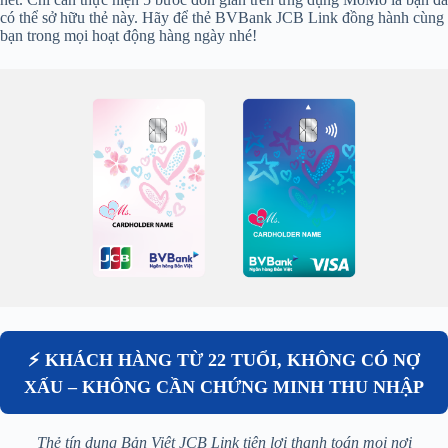
có thể sở hữu thẻ này. Hãy để thẻ BVBank JCB Link đồng hành cùng
bạn trong mọi hoạt động hàng ngày nhé!
⚡ KHÁCH HÀNG TỪ 22 TUỔI, KHÔNG CÓ NỢ
XẤU – KHÔNG CẦN CHỨNG MINH THU NHẬP
Thẻ tín dụng Bản Việt JCB Link tiện lợi thanh toán mọi nơi