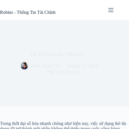
Skip
to
Robins - Thông Tin Tài Chính
content
Thẻ Tín Dụng Bản Việt Bank
Trịnh Hồng Vân
January 27, 2026
THẺ TÍN DỤNG
Trong thời đại số hóa nhanh chóng như hiện nay, việc sử dụng thẻ tín
dụng đã trở thành một phần không thể thiếu trong cuộc sống hàng