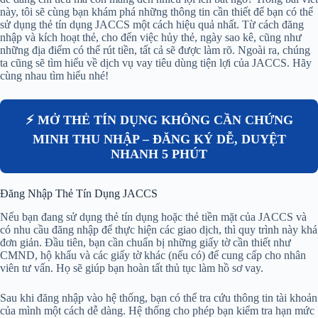
này, tôi sẽ cùng bạn khám phá những thông tin cần thiết để bạn có thể
sử dụng thẻ tín dụng JACCS một cách hiệu quả nhất. Từ cách đăng
nhập và kích hoạt thẻ, cho đến việc hủy thẻ, ngày sao kê, cũng như
những địa điểm có thể rút tiền, tất cả sẽ được làm rõ. Ngoài ra, chúng
ta cũng sẽ tìm hiểu về dịch vụ vay tiêu dùng tiện lợi của JACCS. Hãy
cùng nhau tìm hiểu nhé!
⚡ MỞ THẺ TÍN DỤNG KHÔNG CẦN CHỨNG
MINH THU NHẬP – ĐĂNG KÝ DỄ, DUYỆT
NHANH 5 PHÚT
Đăng Nhập Thẻ Tín Dụng JACCS
Nếu bạn đang sử dụng thẻ tín dụng hoặc thẻ tiền mặt của JACCS và
có nhu cầu đăng nhập để thực hiện các giao dịch, thì quy trình này khá
đơn giản. Đầu tiên, bạn cần chuẩn bị những giấy tờ cần thiết như
CMND, hộ khẩu và các giấy tờ khác (nếu có) để cung cấp cho nhân
viên tư vấn. Họ sẽ giúp bạn hoàn tất thủ tục làm hồ sơ vay.
Sau khi đăng nhập vào hệ thống, bạn có thể tra cứu thông tin tài khoản
của mình một cách dễ dàng. Hệ thống cho phép bạn kiểm tra hạn mức