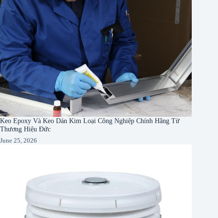
Keo Epoxy Và Keo Dán Kim Loại Công Nghiệp Chính Hãng Từ
Thương Hiệu Đức
June 25, 2026