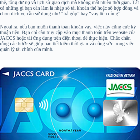
thẻ, tổng dư nợ và lịch sử giao dịch mà không mất nhiều thời gian. Tất
cả những gì bạn cần làm là nhập số tài khoản thẻ hoặc số hợp đồng và
chọn dịch vụ cần sử dụng như “trả góp” hay “vay tiêu dùng”.
Ngoài ra, nếu bạn muốn thanh toán khoản vay, việc này cũng cực kỳ
thuận tiện. Bạn chỉ cần truy cập vào mục thanh toán trên website của
JACCS hoặc tải ứng dụng trên điện thoại để thực hiện. Chắc chắn
rằng các bước sẽ giúp bạn tiết kiệm thời gian và công sức trong việc
quản lý tài chính của mình.