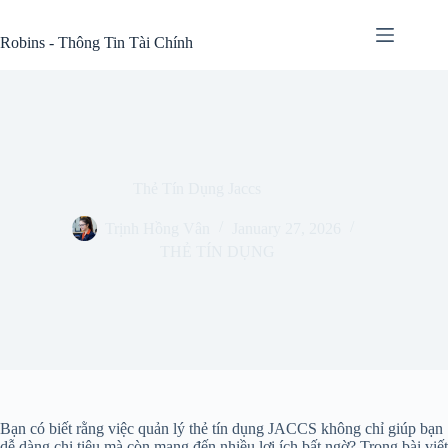
Skip
to
Robins - Thông Tin Tài Chính
content
Thẻ Tín Dụng Jaccs
Trịnh Hồng Vân
January 27, 2026
THẺ TÍN DỤNG
Bạn có biết rằng việc quản lý thẻ tín dụng JACCS không chỉ giúp bạn
dễ dàng chi tiêu mà còn mang đến nhiều lợi ích bất ngờ? Trong bài viết