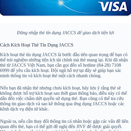
Đăng nhập thẻ tín dụng JACCS để giao dịch tiện lợi
Cách Kích Hoạt Thẻ Tín Dụng JACCS
Kích hoạt thẻ tín dụng JACCS là bước đầu tiên quan trọng để bạn có
thể trải nghiệm những tiện ích tài chính mà thẻ mang lại. Khi đã nhận
thẻ từ JACCS Việt Nam, bạn cần gọi đến số hotline (84-28) 7108
6999 để yêu cầu kích hoạt. Đội ngũ hỗ trợ tại đây sẽ giúp bạn xác
minh thông tin và kích hoạt thẻ một cách nhanh chóng.
Nếu bạn đã nhận thẻ nhưng chưa kích hoạt, hãy lưu ý rằng thẻ sẽ
không được hỗ trợ kích hoạt sau thời gian thông báo, điều này có thể
dẫn đến việc chấm dứt quyền sử dụng thẻ. Bạn cũng có thể tra cứu
thông tin giao dịch và sao kê thông qua ứng dụng JACCS hoặc các
kênh dịch vụ điện tử khác.
Ngoài ra, nếu cần thay đổi thông tin cá nhân hoặc gặp các vấn đề liên
quan đến thẻ, bạn có thể gửi đề nghị đến JIVF để được giải quyết.