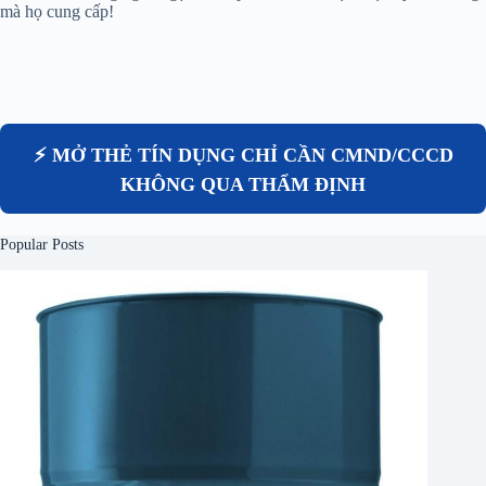
mà họ cung cấp!
⚡ MỞ THẺ TÍN DỤNG CHỈ CẦN CMND/CCCD
KHÔNG QUA THẨM ĐỊNH
Popular Posts