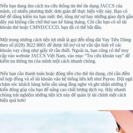
Nếu bạn đang tìm cách tra cứu thông tin thẻ tín dụng JACCS của
mình, có nhiều phương thức đơn giản để thực hiện việc này. Bạn có
thể dễ dàng kiểm tra hạn mức thẻ, tổng dư nợ hay những giao dịch gần
đây mà không cần chờ thư sao kê hàng tháng. Chỉ cần bạn có số tài
khoản thẻ hoặc CMND/CCCD, bạn đã có thể bắt đầu.
Một trong những cách tiện lợi nhất là gọi đến tổng đài Vay Tiêu Dùng
theo số (028) 3622 8801 để được hỗ trợ và tư vấn tận tình về các
khoản vay cũng như giấy tờ cần thiết. Ngoài ra, bạn cũng có thể truy
cập vào website JACCS Việt Nam, vào mục “Tra cứu khoản vay” để
kiểm tra thông tin của mình một cách nhanh chóng.
Nếu bạn cần thanh toán hoặc đóng tiền cho thẻ tín dụng, chỉ cần điền
số hợp đồng và số tài khoản vào hệ thống liên kết như Payoo. Đội ngũ
chăm sóc khách hàng luôn sẵn sàng lắng nghe và ghi nhận những ý
kiến đóng góp của bạn để nâng cao chất lượng dịch vụ. Hãy nhanh
chóng trải nghiệm những tiện ích này để quản lý tài chính một cách
hiệu quả hơn!