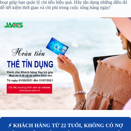
hoạt giúp bạn quản lý chi tiêu hiệu quả. Hãy tận dụng những điều đó
để tiết kiệm thời gian và chi phí trong cuộc sống hàng ngày!
⚡ KHÁCH HÀNG TỪ 22 TUỔI, KHÔNG CÓ NỢ