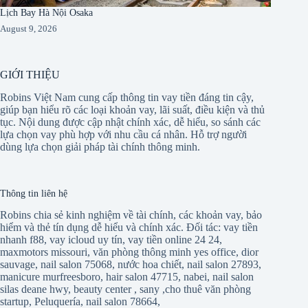
Lịch Bay Hà Nội Osaka
August 9, 2026
GIỚI THIỆU
Robins Việt Nam cung cấp thông tin vay tiền đáng tin cậy,
giúp bạn hiểu rõ các loại khoản vay, lãi suất, điều kiện và thủ
tục. Nội dung được cập nhật chính xác, dễ hiểu, so sánh các
lựa chọn vay phù hợp với nhu cầu cá nhân. Hỗ trợ người
dùng lựa chọn giải pháp tài chính thông minh.
Thông tin liên hệ
Robins chia sẻ kinh nghiệm về tài chính, các khoản vay, bảo
hiểm và thẻ tín dụng dễ hiểu và chính xác. Đối tác:
vay tiền
nhanh f88
,
vay icloud uy tín
,
vay tiền online 24 24
,
maxmotors missouri
,
văn phòng thông minh yes office
,
dior
sauvage
,
nail salon 75068
,
nước hoa chiết
,
nail salon 27893
,
manicure murfreesboro
,
hair salon 47715
,
nabei
,
nail salon
silas deane hwy
,
beauty center
,
sany
,
cho thuê văn phòng
startup
,
Peluquería
,
nail salon 78664
,