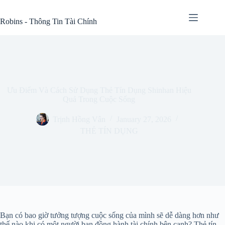
Skip
to
Robins - Thông Tin Tài Chính
content
Ưu Điểm Và Cách Sử Dụng Thẻ Tín Dụng Shinhan Hiệu
Quả Trong Cuộc Sống
Trịnh Hồng Vân
January 27, 2026
THẺ TÍN DỤNG
Bạn có bao giờ tưởng tượng cuộc sống của mình sẽ dễ dàng hơn như
thế nào khi có một người bạn đồng hành tài chính bên cạnh? Thẻ tín