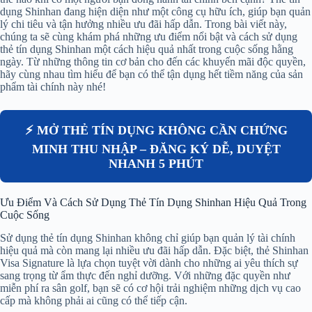
dụng Shinhan đang hiện diện như một công cụ hữu ích, giúp bạn quản
lý chi tiêu và tận hưởng nhiều ưu đãi hấp dẫn. Trong bài viết này,
chúng ta sẽ cùng khám phá những ưu điểm nổi bật và cách sử dụng
thẻ tín dụng Shinhan một cách hiệu quả nhất trong cuộc sống hằng
ngày. Từ những thông tin cơ bản cho đến các khuyến mãi độc quyền,
hãy cùng nhau tìm hiểu để bạn có thể tận dụng hết tiềm năng của sản
phẩm tài chính này nhé!
⚡ MỞ THẺ TÍN DỤNG KHÔNG CẦN CHỨNG
MINH THU NHẬP – ĐĂNG KÝ DỄ, DUYỆT
NHANH 5 PHÚT
Ưu Điểm Và Cách Sử Dụng Thẻ Tín Dụng Shinhan Hiệu Quả Trong
Cuộc Sống
Sử dụng thẻ tín dụng Shinhan không chỉ giúp bạn quản lý tài chính
hiệu quả mà còn mang lại nhiều ưu đãi hấp dẫn. Đặc biệt, thẻ Shinhan
Visa Signature là lựa chọn tuyệt vời dành cho những ai yêu thích sự
sang trọng từ ẩm thực đến nghỉ dưỡng. Với những đặc quyền như
miễn phí ra sân golf, bạn sẽ có cơ hội trải nghiệm những dịch vụ cao
cấp mà không phải ai cũng có thể tiếp cận.