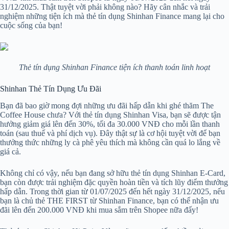
31/12/2025. Thật tuyệt vời phải không nào? Hãy cân nhắc và trải
nghiệm những tiện ích mà thẻ tín dụng Shinhan Finance mang lại cho
cuộc sống của bạn!
Thẻ tín dụng Shinhan Finance tiện ích thanh toán linh hoạt
Shinhan Thẻ Tín Dụng Ưu Đãi
Bạn đã bao giờ mong đợi những ưu đãi hấp dẫn khi ghé thăm The
Coffee House chưa? Với thẻ tín dụng Shinhan Visa, bạn sẽ được tận
hưởng giảm giá lên đến 30%, tối đa 30.000 VNĐ cho mỗi lần thanh
toán (sau thuế và phí dịch vụ). Đây thật sự là cơ hội tuyệt vời để bạn
thưởng thức những ly cà phê yêu thích mà không cần quá lo lắng về
giá cả.
Không chỉ có vậy, nếu bạn đang sở hữu thẻ tín dụng Shinhan E-Card,
bạn còn được trải nghiệm đặc quyền hoàn tiền và tích lũy điểm thưởng
hấp dẫn. Trong thời gian từ 01/07/2025 đến hết ngày 31/12/2025, nếu
bạn là chủ thẻ THE FIRST từ Shinhan Finance, bạn có thể nhận ưu
đãi lên đến 200.000 VNĐ khi mua sắm trên Shopee nữa đấy!