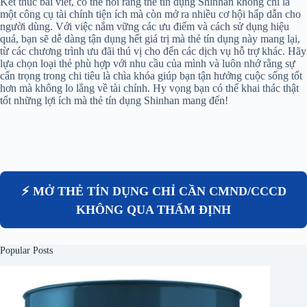
Kết thúc bài viết, có thể nói rằng thẻ tín dụng Shinhan không chỉ là
một công cụ tài chính tiện ích mà còn mở ra nhiều cơ hội hấp dẫn cho
người dùng. Với việc nắm vững các ưu điểm và cách sử dụng hiệu
quả, bạn sẽ dễ dàng tận dụng hết giá trị mà thẻ tín dụng này mang lại,
từ các chương trình ưu đãi thú vị cho đến các dịch vụ hỗ trợ khác. Hãy
lựa chọn loại thẻ phù hợp với nhu cầu của mình và luôn nhớ rằng sự
cẩn trọng trong chi tiêu là chìa khóa giúp bạn tận hưởng cuộc sống tốt
hơn mà không lo lắng về tài chính. Hy vọng bạn có thể khai thác thật
tốt những lợi ích mà thẻ tín dụng Shinhan mang đến!
⚡ MỞ THẺ TÍN DỤNG CHỈ CẦN CMND/CCCD
KHÔNG QUA THẨM ĐỊNH
Popular Posts