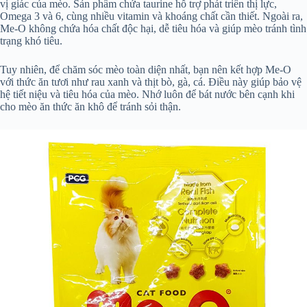
vị giác của mèo. Sản phẩm chứa taurine hỗ trợ phát triển thị lực,
Omega 3 và 6, cùng nhiều vitamin và khoáng chất cần thiết. Ngoài ra,
Me-O không chứa hóa chất độc hại, dễ tiêu hóa và giúp mèo tránh tình
trạng khó tiêu.
Tuy nhiên, để chăm sóc mèo toàn diện nhất, bạn nên kết hợp Me-O
với thức ăn tươi như rau xanh và thịt bò, gà, cá. Điều này giúp bảo vệ
hệ tiết niệu và tiêu hóa của mèo. Nhớ luôn để bát nước bên cạnh khi
cho mèo ăn thức ăn khô để tránh sỏi thận.