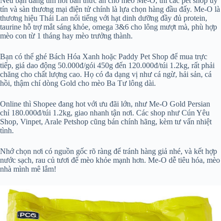
Nếu bạn đang tìm nơi bán thức ăn cho mèo Me-O, thì các pet shop uy
tín và sàn thương mại điện tử chính là lựa chọn hàng đầu đấy. Me-O là
thương hiệu Thái Lan nổi tiếng với hạt dinh dưỡng đầy đủ protein,
taurine hỗ trợ mắt sáng khỏe, omega 3&6 cho lông mượt mà, phù hợp
mèo con từ 1 tháng hay mèo trưởng thành.
Bạn có thể ghé Bách Hóa Xanh hoặc Paddy Pet Shop để mua trực
tiếp, giá dao động 50.000đ/gói 450g đến 120.000đ/túi 1.2kg, rất phải
chăng cho chất lượng cao. Họ có đa dạng vị như cá ngừ, hải sản, cá
hồi, thậm chí dòng Gold cho mèo Ba Tư lông dài.
Online thì Shopee đang hot với ưu đãi lớn, như Me-O Gold Persian
chỉ 180.000đ/túi 1.2kg, giao nhanh tận nơi. Các shop như Cún Yêu
Shop, Vinpet, Arale Petshop cũng bán chính hãng, kèm tư vấn nhiệt
tình.
Nhớ chọn nơi có nguồn gốc rõ ràng để tránh hàng giả nhé, và kết hợp
nước sạch, rau củ tươi để mèo khỏe mạnh hơn. Me-O dễ tiêu hóa, mèo
nhà mình mê lắm!