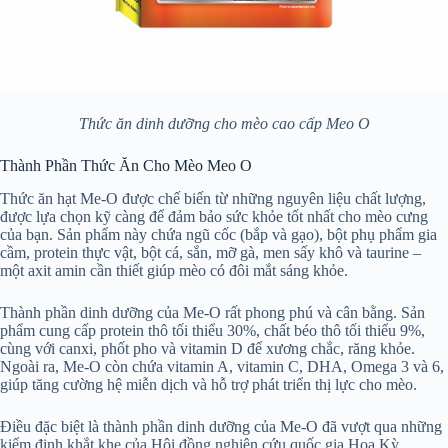
Thức ăn dinh dưỡng cho mèo cao cấp Meo O
Thành Phần Thức Ăn Cho Mèo Meo O
Thức ăn hạt Me-O được chế biến từ những nguyên liệu chất lượng,
được lựa chọn kỹ càng để đảm bảo sức khỏe tốt nhất cho mèo cưng
của bạn. Sản phẩm này chứa ngũ cốc (bắp và gạo), bột phụ phẩm gia
cầm, protein thực vật, bột cá, sắn, mỡ gà, men sấy khô và taurine –
một axit amin cần thiết giúp mèo có đôi mắt sáng khỏe.
Thành phần dinh dưỡng của Me-O rất phong phú và cân bằng. Sản
phẩm cung cấp protein thô tối thiểu 30%, chất béo thô tối thiểu 9%,
cùng với canxi, phốt pho và vitamin D để xương chắc, răng khỏe.
Ngoài ra, Me-O còn chứa vitamin A, vitamin C, DHA, Omega 3 và 6,
giúp tăng cường hệ miễn dịch và hỗ trợ phát triển thị lực cho mèo.
Điều đặc biệt là thành phần dinh dưỡng của Me-O đã vượt qua những
kiểm định khắt khe của Hội đồng nghiên cứu quốc gia Hoa Kỳ