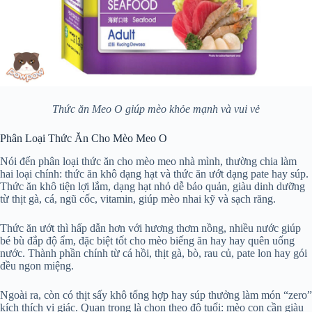
Thức ăn Meo O giúp mèo khỏe mạnh và vui vẻ
Phân Loại Thức Ăn Cho Mèo Meo O
Nói đến phân loại thức ăn cho mèo meo nhà mình, thường chia làm
hai loại chính: thức ăn khô dạng hạt và thức ăn ướt dạng pate hay súp.
Thức ăn khô tiện lợi lắm, dạng hạt nhỏ dễ bảo quản, giàu dinh dưỡng
từ thịt gà, cá, ngũ cốc, vitamin, giúp mèo nhai kỹ và sạch răng.
Thức ăn ướt thì hấp dẫn hơn với hương thơm nồng, nhiều nước giúp
bé bù đắp độ ẩm, đặc biệt tốt cho mèo biếng ăn hay hay quên uống
nước. Thành phần chính từ cá hồi, thịt gà, bò, rau củ, pate lon hay gói
đều ngon miệng.
Ngoài ra, còn có thịt sấy khô tổng hợp hay súp thưởng làm món “zero”
kích thích vị giác. Quan trọng là chọn theo độ tuổi: mèo con cần giàu