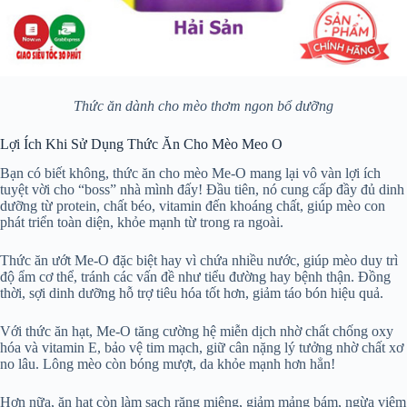
Thức ăn dành cho mèo thơm ngon bổ dưỡng
Lợi Ích Khi Sử Dụng Thức Ăn Cho Mèo Meo O
Bạn có biết không, thức ăn cho mèo Me-O mang lại vô vàn lợi ích
tuyệt vời cho “boss” nhà mình đấy! Đầu tiên, nó cung cấp đầy đủ dinh
dưỡng từ protein, chất béo, vitamin đến khoáng chất, giúp mèo con
phát triển toàn diện, khỏe mạnh từ trong ra ngoài.
Thức ăn ướt Me-O đặc biệt hay vì chứa nhiều nước, giúp mèo duy trì
độ ẩm cơ thể, tránh các vấn đề như tiểu đường hay bệnh thận. Đồng
thời, sợi dinh dưỡng hỗ trợ tiêu hóa tốt hơn, giảm táo bón hiệu quả.
Với thức ăn hạt, Me-O tăng cường hệ miễn dịch nhờ chất chống oxy
hóa và vitamin E, bảo vệ tim mạch, giữ cân nặng lý tưởng nhờ chất xơ
no lâu. Lông mèo còn bóng mượt, da khỏe mạnh hơn hẳn!
Hơn nữa, ăn hạt còn làm sạch răng miệng, giảm mảng bám, ngừa viêm