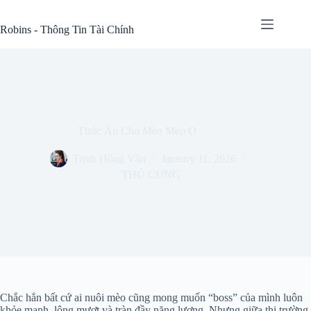
Skip
to
Robins - Thông Tin Tài Chính
content
Thức Ăn Cho Mèo Meo O
Trịnh Hồng Vân
January 11, 2026
THÚ CƯNG
Chắc hẳn bất cứ ai nuôi mèo cũng mong muốn “boss” của mình luôn
khỏe mạnh, lông mượt và tràn đầy năng lượng. Nhưng giữa thị trường