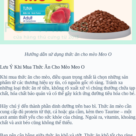
Hướng dẫn sử dụng thức ăn cho mèo Meo O
Lưu Ý Khi Mua Thức Ăn Cho Mèo Meo O
Khi mua thức ăn cho mèo, điều quan trọng nhất là chọn những sản
phẩm từ các thương hiệu uy tín, có nguồn gốc rõ ràng. Tránh xa
những loại thức ăn rẻ tiền, không rõ xuất xứ vì chúng thường chứa tạp
chất, hóa chất bảo quản và có thể gây kích ứng đường tiêu hóa cho bé.
Hãy chú ý đến thành phần dinh dưỡng trên bao bì. Thức ăn mèo cần
cung cấp đủ protein từ thịt, cá hoặc gia cầm, kèm theo Taurine – một
axit amin thiết yếu cho sức khỏe của chúng. Ngoài ra, vitamin, khoáng
chất và axit béo cũng không thể thiếu.
Bạn nên cân bằng giữa thức ăn khô và ướt. Thức ăn khô tốt cho răng