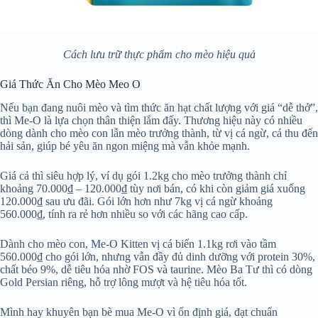
Cách lưu trữ thực phẩm cho mèo hiệu quả
Giá Thức Ăn Cho Mèo Meo O
Nếu bạn đang nuôi mèo và tìm thức ăn hạt chất lượng với giá “dễ thở”,
thì Me-O là lựa chọn thân thiện lắm đấy. Thương hiệu này có nhiều
dòng dành cho mèo con lẫn mèo trưởng thành, từ vị cá ngừ, cá thu đến
hải sản, giúp bé yêu ăn ngon miệng mà vẫn khỏe mạnh.
Giá cả thì siêu hợp lý, ví dụ gói 1.2kg cho mèo trưởng thành chỉ
khoảng 70.000₫ – 120.000₫ tùy nơi bán, có khi còn giảm giá xuống
120.000₫ sau ưu đãi. Gói lớn hơn như 7kg vị cá ngừ khoảng
560.000₫, tính ra rẻ hơn nhiều so với các hãng cao cấp.
Dành cho mèo con, Me-O Kitten vị cá biển 1.1kg rơi vào tầm
560.000₫ cho gói lớn, nhưng vẫn đầy đủ dinh dưỡng với protein 30%,
chất béo 9%, dễ tiêu hóa nhờ FOS và taurine. Mèo Ba Tư thì có dòng
Gold Persian riêng, hỗ trợ lông mượt và hệ tiêu hóa tốt.
Mình hay khuyên bạn bè mua Me-O vì ổn định giá, đạt chuẩn