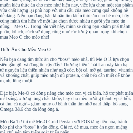
muôn kiểu thức ăn cho mèo như hiện nay, việc lựa chọn một sản phẩm
vừa chất lượng lại phù hợp với nhu cầu của mèo cưng quả không hề
dễ dàng. Nếu bạn đang băn khoăn tìm kiếm thức ăn cho bé mèo, hãy
cùng mình tìm hiểu về một lựa chọn được nhiều người yêu mèo tin
dùng – Meo O. Trong bài viết này, mình sẽ cùng bạn khám phá thành
phần, lợi ích, cách sử dụng cũng như các lưu ý quan trọng khi chọn
mua Meo O cho mèo nhé!
Thức Ăn Cho Mèo Meo O
Nếu bạn đang tìm thức ăn cho “boss” mèo nhà, thì Me-O là lựa chọn
siêu gần gũi và đáng tin cậy đấy! Thương hiệu Thái Lan này làm hạt
từ nguyên liệu thiên nhiên như ngũ cốc, bột cá, mỡ gà, taurine, vitamin
và khoáng chất, giúp mèo nhận đủ protein, chất béo cần thiết để khỏe
mạnh, lông mượt.
Đặc biệt, Me-O có dòng riêng cho mèo con vị cá biển, hỗ trợ phát triển
mắt sáng, xương răng chắc khỏe, hay cho mèo trưởng thành vị cá hồi,
cá thu, cá ngừ – giảm nguy cơ bệnh thận tim nhờ natri thấp, bổ sung
Omega 3&6 cho da lông óng ả.
Mèo Ba Tư thì mê Me-O Gold Persian với FOS tăng tiêu hóa, tránh
béo phì cho “boss” ít vận động. Giá rẻ, dễ mua, mèo ăn ngon miệng
mà chủ yên tâm kiểm soát khẩu phần.