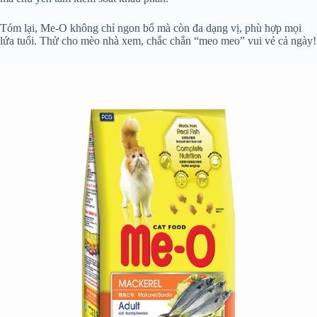
Tóm lại, Me-O không chỉ ngon bổ mà còn đa dạng vị, phù hợp mọi
lứa tuổi. Thử cho mèo nhà xem, chắc chắn “meo meo” vui vẻ cả ngày!