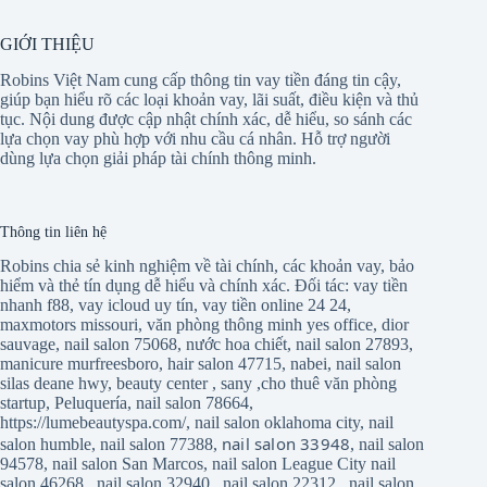
GIỚI THIỆU
Robins Việt Nam cung cấp thông tin vay tiền đáng tin cậy,
giúp bạn hiểu rõ các loại khoản vay, lãi suất, điều kiện và thủ
tục. Nội dung được cập nhật chính xác, dễ hiểu, so sánh các
lựa chọn vay phù hợp với nhu cầu cá nhân. Hỗ trợ người
dùng lựa chọn giải pháp tài chính thông minh.
Thông tin liên hệ
Robins chia sẻ kinh nghiệm về tài chính, các khoản vay, bảo
hiểm và thẻ tín dụng dễ hiểu và chính xác. Đối tác:
vay tiền
nhanh f88
,
vay icloud uy tín
,
vay tiền online 24 24
,
maxmotors missouri
,
văn phòng thông minh yes office
,
dior
sauvage
,
nail salon 75068
,
nước hoa chiết
,
nail salon 27893
,
manicure murfreesboro
,
hair salon 47715
,
nabei
,
nail salon
silas deane hwy
,
beauty center
,
sany
,
cho thuê văn phòng
startup
,
Peluquería
,
nail salon 78664
,
https://lumebeautyspa.com/
,
nail salon oklahoma city
,
nail
nail salon 33948
salon humble
,
nail salon 77388
,
,
nail salon
94578
,
nail salon San Marcos
,
nail salon League City
nail
salon 46268
,
nail salon 32940
,
nail salon 22312
,
nail salon