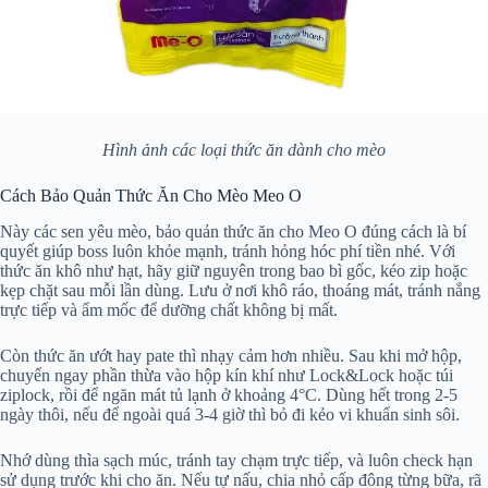
Hình ảnh các loại thức ăn dành cho mèo
Cách Bảo Quản Thức Ăn Cho Mèo Meo O
Này các sen yêu mèo, bảo quản thức ăn cho Meo O đúng cách là bí
quyết giúp boss luôn khỏe mạnh, tránh hỏng hóc phí tiền nhé. Với
thức ăn khô như hạt, hãy giữ nguyên trong bao bì gốc, kéo zip hoặc
kẹp chặt sau mỗi lần dùng. Lưu ở nơi khô ráo, thoáng mát, tránh nắng
trực tiếp và ẩm mốc để dưỡng chất không bị mất.
Còn thức ăn ướt hay pate thì nhạy cảm hơn nhiều. Sau khi mở hộp,
chuyển ngay phần thừa vào hộp kín khí như Lock&Lock hoặc túi
ziplock, rồi để ngăn mát tủ lạnh ở khoảng 4°C. Dùng hết trong 2-5
ngày thôi, nếu để ngoài quá 3-4 giờ thì bỏ đi kẻo vi khuẩn sinh sôi.
Nhớ dùng thìa sạch múc, tránh tay chạm trực tiếp, và luôn check hạn
sử dụng trước khi cho ăn. Nếu tự nấu, chia nhỏ cấp đông từng bữa, rã