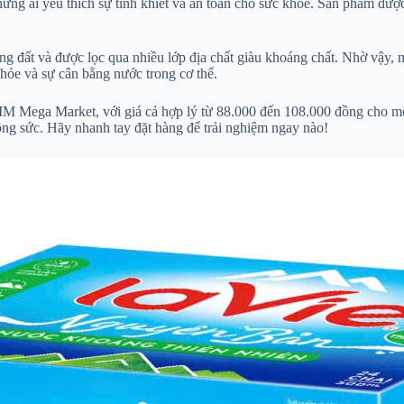
ững ai yêu thích sự tinh khiết và an toàn cho sức khỏe. Sản phẩm được
ng đất và được lọc qua nhiều lớp địa chất giàu khoáng chất. Nhờ vậy,
 khỏe và sự cân bằng nước trong cơ thể.
MM Mega Market, với giá cả hợp lý từ 88.000 đến 108.000 đồng cho một
công sức. Hãy nhanh tay đặt hàng để trải nghiệm ngay nào!