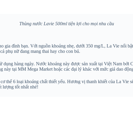
Thùng nước Lavie 500ml tiện lợi cho mọi nhu cầu
o gia đình bạn. Với nguồn khoáng nhẹ, dưới 350 mg/L, La Vie nổi bật
 cả phụ nữ đang mang thai hay cho con bú.
ệc sử dụng hàng ngày. Nước khoáng này được sản xuất tại Việt Nam bở
áng này tại MM Mega Market hoặc các đại lý khác với mức giá dao độn
 thể 6 loại khoáng chất thiết yếu. Hương vị thanh khiết của La Vie sẽ
 lượng tốt nhất nhé!