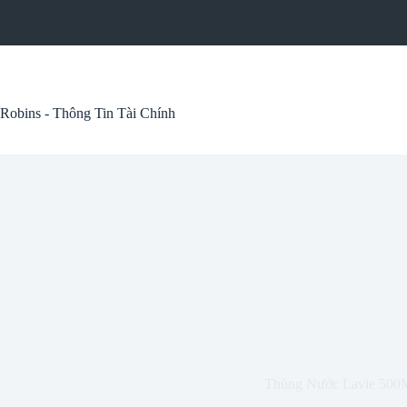
Skip
to
content
Robins - Thông Tin Tài Chính
Thùng Nước Lavie 500