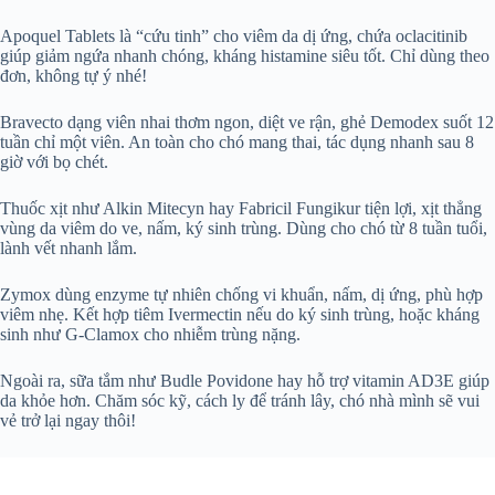
Apoquel Tablets là “cứu tinh” cho viêm da dị ứng, chứa oclacitinib
giúp giảm ngứa nhanh chóng, kháng histamine siêu tốt. Chỉ dùng theo
đơn, không tự ý nhé!
Bravecto dạng viên nhai thơm ngon, diệt ve rận, ghẻ Demodex suốt 12
tuần chỉ một viên. An toàn cho chó mang thai, tác dụng nhanh sau 8
giờ với bọ chét.
Thuốc xịt như Alkin Mitecyn hay Fabricil Fungikur tiện lợi, xịt thẳng
vùng da viêm do ve, nấm, ký sinh trùng. Dùng cho chó từ 8 tuần tuổi,
lành vết nhanh lắm.
Zymox dùng enzyme tự nhiên chống vi khuẩn, nấm, dị ứng, phù hợp
viêm nhẹ. Kết hợp tiêm Ivermectin nếu do ký sinh trùng, hoặc kháng
sinh như G-Clamox cho nhiễm trùng nặng.
Ngoài ra, sữa tắm như Budle Povidone hay hỗ trợ vitamin AD3E giúp
da khỏe hơn. Chăm sóc kỹ, cách ly để tránh lây, chó nhà mình sẽ vui
vẻ trở lại ngay thôi!