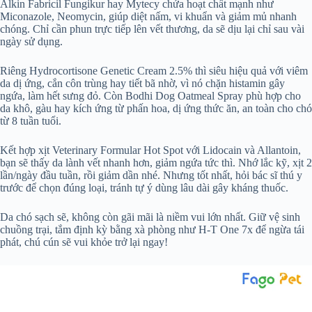
Alkin Fabricil Fungikur hay Mytecy chứa hoạt chất mạnh như
Miconazole, Neomycin, giúp diệt nấm, vi khuẩn và giảm mủ nhanh
chóng. Chỉ cần phun trực tiếp lên vết thương, da sẽ dịu lại chỉ sau vài
ngày sử dụng.
Riêng Hydrocortisone Genetic Cream 2.5% thì siêu hiệu quả với viêm
da dị ứng, cắn côn trùng hay tiết bã nhờ, vì nó chặn histamin gây
ngứa, làm hết sưng đỏ. Còn Bodhi Dog Oatmeal Spray phù hợp cho
da khô, gàu hay kích ứng từ phấn hoa, dị ứng thức ăn, an toàn cho chó
từ 8 tuần tuổi.
Kết hợp xịt Veterinary Formular Hot Spot với Lidocain và Allantoin,
bạn sẽ thấy da lành vết nhanh hơn, giảm ngứa tức thì. Nhớ lắc kỹ, xịt 2
lần/ngày đầu tuần, rồi giảm dần nhé. Nhưng tốt nhất, hỏi bác sĩ thú y
trước để chọn đúng loại, tránh tự ý dùng lâu dài gây kháng thuốc.
Da chó sạch sẽ, không còn gãi mãi là niềm vui lớn nhất. Giữ vệ sinh
chuồng trại, tắm định kỳ bằng xà phòng như H-T One 7x để ngừa tái
phát, chú cún sẽ vui khỏe trở lại ngay!