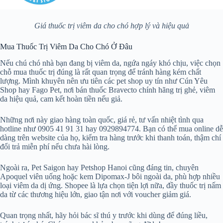
Giá thuốc trị viêm da cho chó hợp lý và hiệu quả
Mua Thuốc Trị Viêm Da Cho Chó Ở Đâu
Nếu chú chó nhà bạn đang bị viêm da, ngứa ngáy khó chịu, việc chọn
chỗ mua thuốc trị đúng là rất quan trọng để tránh hàng kém chất
lượng. Mình khuyên nên ưu tiên các pet shop uy tín như Cún Yêu
Shop hay Fago Pet, nơi bán thuốc Bravecto chính hãng trị ghẻ, viêm
da hiệu quả, cam kết hoàn tiền nếu giả.
Những nơi này giao hàng toàn quốc, giá rẻ, tư vấn nhiệt tình qua
hotline như 0905 41 91 31 hay 0929894774. Bạn có thể mua online dễ
dàng trên website của họ, kiểm tra hàng trước khi thanh toán, thậm chí
đổi trả miễn phí nếu chưa hài lòng.
Ngoài ra, Pet Saigon hay Petshop Hanoi cũng đáng tin, chuyên
Apoquel viên uống hoặc kem Dipomax-J bôi ngoài da, phù hợp nhiều
loại viêm da dị ứng. Shopee là lựa chọn tiện lợi nữa, đầy thuốc trị nấm
da từ các thương hiệu lớn, giao tận nơi với voucher giảm giá.
Quan trọng nhất, hãy hỏi bác sĩ thú y trước khi dùng để đúng liều,