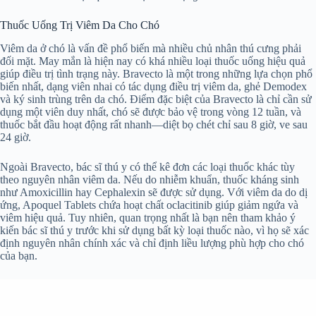
Thuốc Uống Trị Viêm Da Cho Chó
Viêm da ở chó là vấn đề phổ biến mà nhiều chủ nhân thú cưng phải
đối mặt. May mắn là hiện nay có khá nhiều loại thuốc uống hiệu quả
giúp điều trị tình trạng này. Bravecto là một trong những lựa chọn phổ
biến nhất, dạng viên nhai có tác dụng điều trị viêm da, ghẻ Demodex
và ký sinh trùng trên da chó. Điểm đặc biệt của Bravecto là chỉ cần sử
dụng một viên duy nhất, chó sẽ được bảo vệ trong vòng 12 tuần, và
thuốc bắt đầu hoạt động rất nhanh—diệt bọ chét chỉ sau 8 giờ, ve sau
24 giờ.
Ngoài Bravecto, bác sĩ thú y có thể kê đơn các loại thuốc khác tùy
theo nguyên nhân viêm da. Nếu do nhiễm khuẩn, thuốc kháng sinh
như Amoxicillin hay Cephalexin sẽ được sử dụng. Với viêm da do dị
ứng, Apoquel Tablets chứa hoạt chất oclacitinib giúp giảm ngứa và
viêm hiệu quả. Tuy nhiên, quan trọng nhất là bạn nên tham khảo ý
kiến bác sĩ thú y trước khi sử dụng bất kỳ loại thuốc nào, vì họ sẽ xác
định nguyên nhân chính xác và chỉ định liều lượng phù hợp cho chó
của bạn.