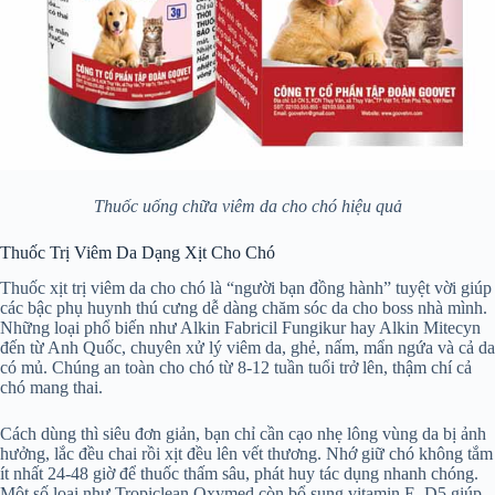
Thuốc uống chữa viêm da cho chó hiệu quả
Thuốc Trị Viêm Da Dạng Xịt Cho Chó
Thuốc xịt trị viêm da cho chó là “người bạn đồng hành” tuyệt vời giúp
các bậc phụ huynh thú cưng dễ dàng chăm sóc da cho boss nhà mình.
Những loại phổ biến như Alkin Fabricil Fungikur hay Alkin Mitecyn
đến từ Anh Quốc, chuyên xử lý viêm da, ghẻ, nấm, mẩn ngứa và cả da
có mủ. Chúng an toàn cho chó từ 8-12 tuần tuổi trở lên, thậm chí cả
chó mang thai.
Cách dùng thì siêu đơn giản, bạn chỉ cần cạo nhẹ lông vùng da bị ảnh
hưởng, lắc đều chai rồi xịt đều lên vết thương. Nhớ giữ chó không tắm
ít nhất 24-48 giờ để thuốc thấm sâu, phát huy tác dụng nhanh chóng.
Một số loại như Tropiclean Oxymed còn bổ sung vitamin E, D5 giúp