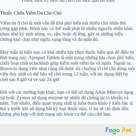
Thuốc điều trị viêm da cho chó hiệu quả an toàn
Thuốc Chữa Viêm Da Cho Chó
Viêm da ở chó là một vấn đề khá phổ biến mà nhiều chủ nhân thú
cưng gặp phải. Bệnh này có thể xuất phát từ nhiều nguyên nhân khác
nhau như ký sinh trùng, ve, rận, hoặc dị ứng, gây ra những triệu
chứng khó chịu như ngứa, rụng lông và da mẩn đỏ.
May mắn là hiện nay có khá nhiều lựa chọn thuốc hiệu quả để điều trị
tình trạng này. Apoquel Tablets là một trong những lựa chọn phổ biến,
chứa hoạt chất oclacitinib giúp kiểm soát viêm da và ngứa. Ngoài ra,
Bravecto dạng viên nhai cũng rất được ưa chuộng vì chỉ cần dùng một
viên duy nhất có thể bảo vệ chó trong 12 tuần, với tác dụng diệt bọ
chét sau 8 giờ và ve sau 24 giờ.
Đối với các trường hợp khác, bạn có thể sử dụng Alkin Mitecyn dạng
xịt hoặc Zymox sử dụng enzyme tự nhiên để chống lại vi khuẩn và
nấm. Tuy nhiên, điều quan trọng nhất là luôn tham khảo ý kiến bác sĩ
thú y trước khi sử dụng bất kỳ loại thuốc nào, vì họ sẽ chỉ định liều
lượng phù hợp với tình trạng sức khỏe cụ thể của chó bạn.