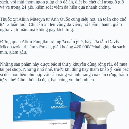
sách, với mùi thơm ngon giúp chó dễ ăn, diệt bọ chét chỉ trong 8 giờ
và ve trong 24 giờ, kiểm soát viêm da hiệu quả nhanh chóng.
Thuốc xịt Alkin Mitecyn từ Anh Quốc cũng siêu hot, an toàn cho chó
từ 12 tuần tuổi. Chỉ cần xịt lên vùng da viêm, nó thấm nhanh, giảm
ngứa và trị nấm mà không gây kích ứng.
Đừng quên Alkin Fungikur xịt ngừa nấm ghẻ, hay sữa tắm Davis
Miconazole trị nấm viêm da, giá khoảng 420.000đ/chai, giúp da sạch
mịn, giảm gàu.
Những sản phẩm này được bác sĩ thú y khuyên dùng rộng rãi, dễ mua
tại pet shop. Nhưng nhớ nhé, trước khi dùng hãy tham khảo ý kiến bác
sĩ để chọn liều phù hợp với cân nặng và tình trạng của cún cưng, tránh
tự ý nhé! Chó khỏe da đẹp, bạn cũng vui hơn nhiều.