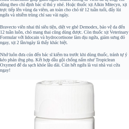
dùng theo chỉ định bác sĩ thú y nhé. Hoặc thuốc xịt Alkin Mitecyn, xịt
trực tiếp lên vùng da viêm, an toàn cho chó từ 12 tuần tuổi, đẩy lùi
ngứa và nhiễm trùng chỉ sau vài ngày.
Bravecto viên nhai thì siêu tiện, diệt ve ghẻ Demodex, bảo vệ da đến
12 tuần luôn, chó mang thai cũng dùng được. Còn thuốc xịt Veterinary
Formular với lidocain và hydrocortisone làm dịu ngứa, giảm sưng đỏ
ngay, xịt 2 lần/ngày là thấy khác biệt.
Nhớ luôn đưa cún đến bác sĩ kiểm tra trước khi dùng thuốc, tránh tự ý
kẻo phản ứng phụ. Kết hợp dầu gội chống nấm như Tropiclean
Oxymed để da sạch khỏe lâu dài. Cún hết ngứa là vui nhà vui cửa
ngay!