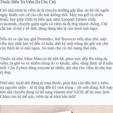
Thuốc Điều Trị Viêm Da Cho Chó
Chó nhà mình bị viêm da là chuyện thường gặp lắm, da đỏ rát, ngứa
ngáy khiến cún cứ cào cấu mãi không thôi. May mà giờ có nhiều
thuốc hay giúp chữa trị hiệu quả, như Apoquel Tablets chứa
oclacitinib, chuyên giảm ngứa và viêm da dị ứng nhanh chóng. Chỉ
cần bác sĩ thú y kê đơn, dùng đúng liều là cún thoải mái ngay.
Nếu do ve rận hay ghẻ Demodex, thử Bravecto viên nhai nhé, một
viên duy nhất bảo vệ đến 12 tuần, diệt ký sinh trùng tận gốc mà chó
còn thích ăn vì mùi ngon. An toàn cho cả chó mang thai nữa.
Thuốc xịt như Alkin Mitecyn thì tiện lợi, phun trực tiếp lên vùng da
viêm, trị ghẻ ve và nhiễm trùng do vi khuẩn, nấm, dùng được từ 8 tuần
tuổi. Còn Zymox dùng enzyme tự nhiên, dịu nhẹ cho viêm da nhẹ hay
dị ứng.
Nhớ nhé, tuyệt đối đừng tự mua thuốc, phải đưa cún đến thú y kiểm
tra nguyên nhân – từ dị ứng đến ký sinh trùng – rồi mới dùng. Kết hợp
tắm sữa chuyên dụng và bổ sung vitamin như AD3E để da mau lành.
Chăm cún kỹ thế này, viêm da sẽ khỏi hẳn thôi!