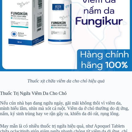
Thuốc xịt chữa viêm da cho chó hiệu quả
Thuốc Trị Ngứa Viêm Da Cho Chó
Nếu cún nhà bạn đang ngứa ngáy, gãi mãi không thôi vì viêm da,
mình hiểu lắm, nhìn mà xót cả ruột. Viêm da ở chó thường do dị ứng,
nấm, ký sinh trùng hay ve rận gây ra, khiến da đỏ rát, rụng lông.
May mắn là có nhiều thuốc trị ngứa hiệu quả, như Apoquel Tablets
chứa oclacitinib giúp giảm ngứa nhanh chóng từ viêm da dị ứng, chỉ