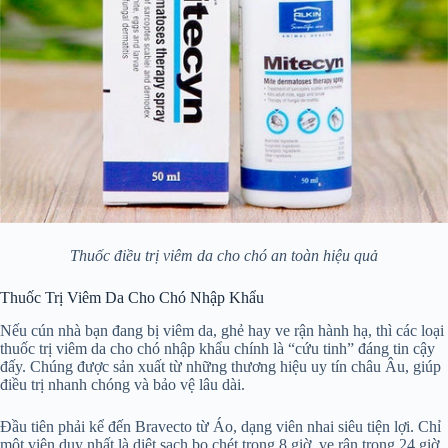
Thuốc điều trị viêm da cho chó an toàn hiệu quả
Thuốc Trị Viêm Da Cho Chó Nhập Khẩu
Nếu cún nhà bạn đang bị viêm da, ghẻ hay ve rận hành hạ, thì các loại
thuốc trị viêm da cho chó nhập khẩu chính là “cứu tinh” đáng tin cậy
đấy. Chúng được sản xuất từ những thương hiệu uy tín châu Âu, giúp
điều trị nhanh chóng và bảo vệ lâu dài.
Đầu tiên phải kể đến Bravecto từ Áo, dạng viên nhai siêu tiện lợi. Chỉ
một viên duy nhất là diệt sạch bọ chét trong 8 giờ, ve rận trong 24 giờ,