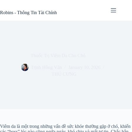
Skip
to
Robins - Thông Tin Tài Chính
content
Thuốc Trị Viêm Da Cho Chó
Trịnh Hồng Vân
January 10, 2026
THÚ CƯNG
Viêm da là một trong những vấn đề sức khỏe thường gặp ở chó, khiến
các “boss” lúc nào cũng ngứa ngáy, khó chịu và mất tự tin. Chắc hẳn