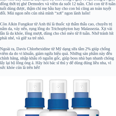
đồng thời trị ghẻ Demodex và viêm da suốt 12 tuần. Chó con từ 8 tuần
tuổi dùng được, thậm chí mẹ bầu hay cho con bú cũng an toàn tuyệt
đối. Mùi ngon nên cún nhà mình “xơi” ngon lành luôn!
Còn Alkin Fungikur từ Anh thì là thuốc xịt thẩm thấu cao, chuyên trị
nấm da, vảy nến, rụng lông do Trichophyton hay Malassezia. Xịt vài
lần là da khỏe, lông mượt, dùng cho chó mèo từ 8 tuần. Nhớ tránh hít
phải nhé, và giữ xa trẻ nhỏ.
Ngoài ra, Davis Chlorhexidine từ Mỹ dạng sữa tắm 2% giúp chống
viêm da do vi khuẩn, giảm ngứa hiệu quả. Những sản phẩm này đều
chính hãng, nhập khẩu rõ nguồn gốc, giúp boss nhà bạn nhanh chóng
lấy lại bộ lông óng ả. Hãy hỏi bác sĩ thú y để dùng đúng liều nha, vì
sức khỏe cún là trên hết!