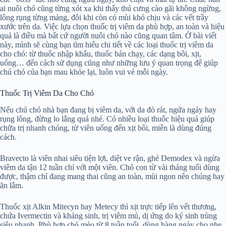
ai nuôi chó cũng từng xót xa khi thấy thú cưng cào gãi không ngừng,
lông rụng từng mảng, đôi khi còn có mùi khó chịu và các vết trầy
xước trên da. Việc lựa chọn thuốc trị viêm da phù hợp, an toàn và hiệu
quả là điều mà bất cứ người nuôi chó nào cũng quan tâm. Ở bài viết
này, mình sẽ cùng bạn tìm hiểu chi tiết về các loại thuốc trị viêm da
cho chó: từ thuốc nhập khẩu, thuốc bán chạy, các dạng bôi, xịt,
uống… đến cách sử dụng cũng như những lưu ý quan trọng để giúp
chú chó của bạn mau khỏe lại, luôn vui vẻ mỗi ngày.
Thuốc Trị Viêm Da Cho Chó
Nếu chú chó nhà bạn đang bị viêm da, với da đỏ rát, ngứa ngáy hay
rụng lông, đừng lo lắng quá nhé. Có nhiều loại thuốc hiệu quả giúp
chữa trị nhanh chóng, từ viên uống đến xịt bôi, miễn là dùng đúng
cách.
Bravecto là viên nhai siêu tiện lợi, diệt ve rận, ghẻ Demodex và ngừa
viêm da tận 12 tuần chỉ với một viên. Chó con từ vài tháng tuổi dùng
được, thậm chí đang mang thai cũng an toàn, mùi ngon nên chúng hay
ăn lắm.
Thuốc xịt Alkin Mitecyn hay Metecy thì xịt trực tiếp lên vết thương,
chứa Ivermectin và kháng sinh, trị viêm mủ, dị ứng do ký sinh trùng
siêu nhanh. Phù hợp chó mèo từ 8 tuần tuổi, dùng hàng ngày cho nhẹ