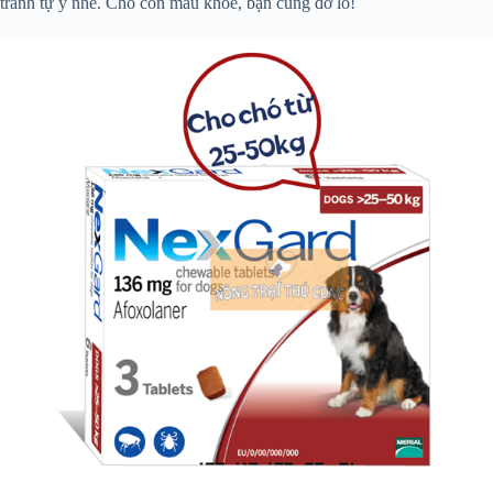
tránh tự ý nhé. Chó con mau khỏe, bạn cũng đỡ lo!