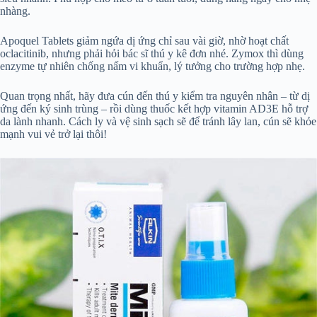
nhàng.
Apoquel Tablets giảm ngứa dị ứng chỉ sau vài giờ, nhờ hoạt chất
oclacitinib, nhưng phải hỏi bác sĩ thú y kê đơn nhé. Zymox thì dùng
enzyme tự nhiên chống nấm vi khuẩn, lý tưởng cho trường hợp nhẹ.
Quan trọng nhất, hãy đưa cún đến thú y kiểm tra nguyên nhân – từ dị
ứng đến ký sinh trùng – rồi dùng thuốc kết hợp vitamin AD3E hỗ trợ
da lành nhanh. Cách ly và vệ sinh sạch sẽ để tránh lây lan, cún sẽ khỏe
mạnh vui vẻ trở lại thôi!