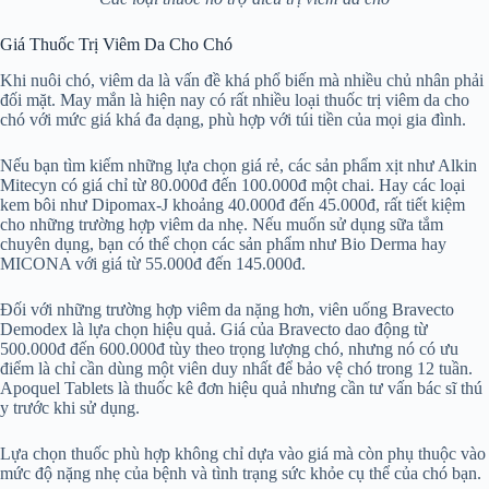
Giá Thuốc Trị Viêm Da Cho Chó
Khi nuôi chó, viêm da là vấn đề khá phổ biến mà nhiều chủ nhân phải
đối mặt. May mắn là hiện nay có rất nhiều loại thuốc trị viêm da cho
chó với mức giá khá đa dạng, phù hợp với túi tiền của mọi gia đình.
Nếu bạn tìm kiếm những lựa chọn giá rẻ, các sản phẩm xịt như Alkin
Mitecyn có giá chỉ từ 80.000đ đến 100.000đ một chai. Hay các loại
kem bôi như Dipomax-J khoảng 40.000đ đến 45.000đ, rất tiết kiệm
cho những trường hợp viêm da nhẹ. Nếu muốn sử dụng sữa tắm
chuyên dụng, bạn có thể chọn các sản phẩm như Bio Derma hay
MICONA với giá từ 55.000đ đến 145.000đ.
Đối với những trường hợp viêm da nặng hơn, viên uống Bravecto
Demodex là lựa chọn hiệu quả. Giá của Bravecto dao động từ
500.000đ đến 600.000đ tùy theo trọng lượng chó, nhưng nó có ưu
điểm là chỉ cần dùng một viên duy nhất để bảo vệ chó trong 12 tuần.
Apoquel Tablets là thuốc kê đơn hiệu quả nhưng cần tư vấn bác sĩ thú
y trước khi sử dụng.
Lựa chọn thuốc phù hợp không chỉ dựa vào giá mà còn phụ thuộc vào
mức độ nặng nhẹ của bệnh và tình trạng sức khỏe cụ thể của chó bạn.