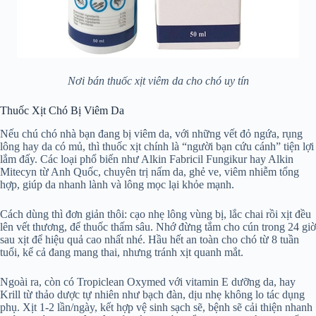
Nơi bán thuốc xịt viêm da cho chó uy tín
Thuốc Xịt Chó Bị Viêm Da
Nếu chú chó nhà bạn đang bị viêm da, với những vết đỏ ngứa, rụng
lông hay da có mủ, thì thuốc xịt chính là “người bạn cứu cánh” tiện lợi
lắm đấy. Các loại phổ biến như Alkin Fabricil Fungikur hay Alkin
Mitecyn từ Anh Quốc, chuyên trị nấm da, ghẻ ve, viêm nhiễm tổng
hợp, giúp da nhanh lành và lông mọc lại khỏe mạnh.
Cách dùng thì đơn giản thôi: cạo nhẹ lông vùng bị, lắc chai rồi xịt đều
lên vết thương, để thuốc thấm sâu. Nhớ đừng tắm cho cún trong 24 giờ
sau xịt để hiệu quả cao nhất nhé. Hầu hết an toàn cho chó từ 8 tuần
tuổi, kể cả đang mang thai, nhưng tránh xịt quanh mắt.
Ngoài ra, còn có Tropiclean Oxymed với vitamin E dưỡng da, hay
Krill từ thảo dược tự nhiên như bạch đàn, dịu nhẹ không lo tác dụng
phụ. Xịt 1-2 lần/ngày, kết hợp vệ sinh sạch sẽ, bệnh sẽ cải thiện nhanh