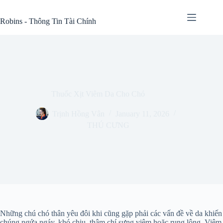
Skip
to
Robins - Thông Tin Tài Chính
content
Thuốc Xịt Viêm Da Cho Chó
Trịnh Hồng Vân
January 11, 2026
THÚ CƯNG
Những chú chó thân yêu đôi khi cũng gặp phải các vấn đề về da khiến
chúng ngứa ngáy, khó chịu, thậm chí sưng viêm hoặc rụng lông. Viêm