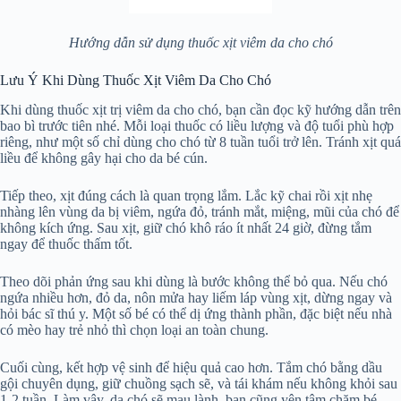
Hướng dẫn sử dụng thuốc xịt viêm da cho chó
Lưu Ý Khi Dùng Thuốc Xịt Viêm Da Cho Chó
Khi dùng thuốc xịt trị viêm da cho chó, bạn cần đọc kỹ hướng dẫn trên
bao bì trước tiên nhé. Mỗi loại thuốc có liều lượng và độ tuổi phù hợp
riêng, như một số chỉ dùng cho chó từ 8 tuần tuổi trở lên. Tránh xịt quá
liều để không gây hại cho da bé cún.
Tiếp theo, xịt đúng cách là quan trọng lắm. Lắc kỹ chai rồi xịt nhẹ
nhàng lên vùng da bị viêm, ngứa đỏ, tránh mắt, miệng, mũi của chó để
không kích ứng. Sau xịt, giữ chó khô ráo ít nhất 24 giờ, đừng tắm
ngay để thuốc thấm tốt.
Theo dõi phản ứng sau khi dùng là bước không thể bỏ qua. Nếu chó
ngứa nhiều hơn, đỏ da, nôn mửa hay liếm láp vùng xịt, dừng ngay và
hỏi bác sĩ thú y. Một số bé có thể dị ứng thành phần, đặc biệt nếu nhà
có mèo hay trẻ nhỏ thì chọn loại an toàn chung.
Cuối cùng, kết hợp vệ sinh để hiệu quả cao hơn. Tắm chó bằng dầu
gội chuyên dụng, giữ chuồng sạch sẽ, và tái khám nếu không khỏi sau
1-2 tuần. Làm vậy, da chó sẽ mau lành, bạn cũng yên tâm chăm bé