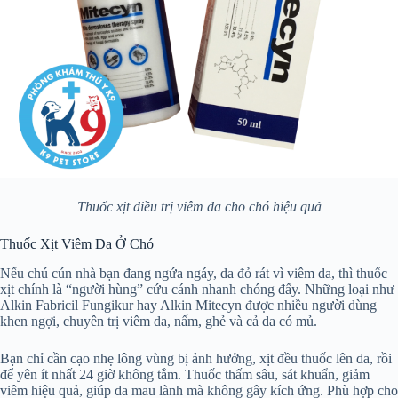
Thuốc xịt điều trị viêm da cho chó hiệu quả
Thuốc Xịt Viêm Da Ở Chó
Nếu chú cún nhà bạn đang ngứa ngáy, da đỏ rát vì viêm da, thì thuốc
xịt chính là “người hùng” cứu cánh nhanh chóng đấy. Những loại như
Alkin Fabricil Fungikur hay Alkin Mitecyn được nhiều người dùng
khen ngợi, chuyên trị viêm da, nấm, ghẻ và cả da có mủ.
Bạn chỉ cần cạo nhẹ lông vùng bị ảnh hưởng, xịt đều thuốc lên da, rồi
để yên ít nhất 24 giờ không tắm. Thuốc thấm sâu, sát khuẩn, giảm
viêm hiệu quả, giúp da mau lành mà không gây kích ứng. Phù hợp cho