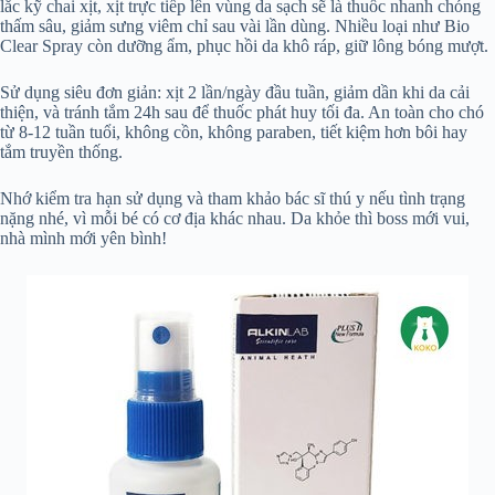
lắc kỹ chai xịt, xịt trực tiếp lên vùng da sạch sẽ là thuốc nhanh chóng
thấm sâu, giảm sưng viêm chỉ sau vài lần dùng. Nhiều loại như Bio
Clear Spray còn dưỡng ẩm, phục hồi da khô ráp, giữ lông bóng mượt.
Sử dụng siêu đơn giản: xịt 2 lần/ngày đầu tuần, giảm dần khi da cải
thiện, và tránh tắm 24h sau để thuốc phát huy tối đa. An toàn cho chó
từ 8-12 tuần tuổi, không cồn, không paraben, tiết kiệm hơn bôi hay
tắm truyền thống.
Nhớ kiểm tra hạn sử dụng và tham khảo bác sĩ thú y nếu tình trạng
nặng nhé, vì mỗi bé có cơ địa khác nhau. Da khỏe thì boss mới vui,
nhà mình mới yên bình!