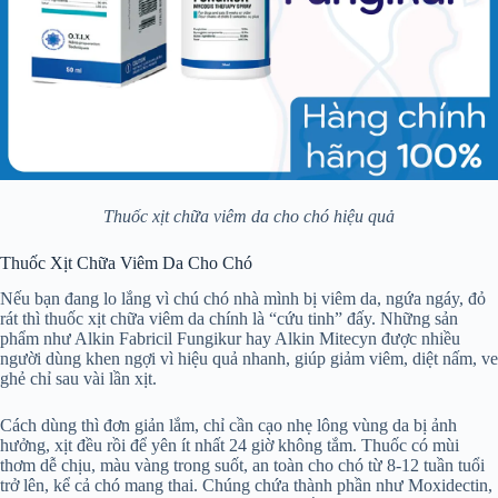
Thuốc xịt chữa viêm da cho chó hiệu quả
Thuốc Xịt Chữa Viêm Da Cho Chó
Nếu bạn đang lo lắng vì chú chó nhà mình bị viêm da, ngứa ngáy, đỏ
rát thì thuốc xịt chữa viêm da chính là “cứu tinh” đấy. Những sản
phẩm như Alkin Fabricil Fungikur hay Alkin Mitecyn được nhiều
người dùng khen ngợi vì hiệu quả nhanh, giúp giảm viêm, diệt nấm, ve
ghẻ chỉ sau vài lần xịt.
Cách dùng thì đơn giản lắm, chỉ cần cạo nhẹ lông vùng da bị ảnh
hưởng, xịt đều rồi để yên ít nhất 24 giờ không tắm. Thuốc có mùi
thơm dễ chịu, màu vàng trong suốt, an toàn cho chó từ 8-12 tuần tuổi
trở lên, kể cả chó mang thai. Chúng chứa thành phần như Moxidectin,