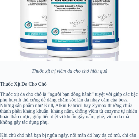
Thuốc xịt trị viêm da cho chó hiệu quả
Thuốc Xịt Da Cho Chó
Thuốc xịt da cho chó là “người bạn đồng hành” tuyệt vời giúp các bậc
phụ huynh thú cưng dễ dàng chăm sóc làn da nhạy cảm của boss.
Những sản phẩm như Krill, Alkin Fabricil hay Zymox thường chứa
thành phần kháng khuẩn, kháng nấm, chống viêm từ enzyme tự nhiên
hoặc thảo dược, giúp tiêu diệt vi khuẩn gây nấm, ghẻ, viêm da mà
không gây tác dụng phụ.
Khi chú chó nhà bạn bị ngứa ngáy, nổi mẩn đỏ hay da có mủ, chỉ cần