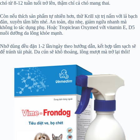
chó từ 8-12 tuần tuổi trở lên, thậm chí cả chó mang thai.
Còn nếu thích sản phẩm tự nhiên hơn, thử Krill xịt trị nấm với lá bạch
đàn, xuyên tâm liên nhé. An toàn, dịu nhẹ, giảm ngứa nhanh mà
không lo tác dụng phụ. Hoặc Tropiclean Oxymed với vitamin E, D5
nuôi dưỡng da lông khỏe mạnh.
Nhớ dùng đều đặn 1-2 lần/ngày theo hướng dẫn, kết hợp tắm sạch sẽ
để tránh tái phát. Da cún sẽ khô thoáng, lông mượt mà trở lại thôi!