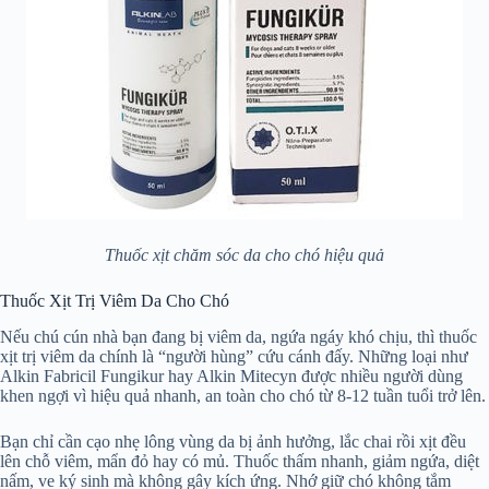
Thuốc xịt chăm sóc da cho chó hiệu quả
Thuốc Xịt Trị Viêm Da Cho Chó
Nếu chú cún nhà bạn đang bị viêm da, ngứa ngáy khó chịu, thì thuốc
xịt trị viêm da chính là “người hùng” cứu cánh đấy. Những loại như
Alkin Fabricil Fungikur hay Alkin Mitecyn được nhiều người dùng
khen ngợi vì hiệu quả nhanh, an toàn cho chó từ 8-12 tuần tuổi trở lên.
Bạn chỉ cần cạo nhẹ lông vùng da bị ảnh hưởng, lắc chai rồi xịt đều
lên chỗ viêm, mẩn đỏ hay có mủ. Thuốc thấm nhanh, giảm ngứa, diệt
nấm, ve ký sinh mà không gây kích ứng. Nhớ giữ chó không tắm