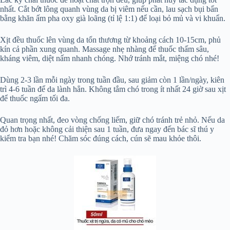
nhất. Cắt bớt lông quanh vùng da bị viêm nếu cần, lau sạch bụi bẩn
bằng khăn ấm pha oxy già loãng (tỉ lệ 1:1) để loại bỏ mủ và vi khuẩn.
Xịt đều thuốc lên vùng da tổn thương từ khoảng cách 10-15cm, phủ
kín cả phần xung quanh. Massage nhẹ nhàng để thuốc thấm sâu,
kháng viêm, diệt nấm nhanh chóng. Nhớ tránh mắt, miệng chó nhé!
Dùng 2-3 lần mỗi ngày trong tuần đầu, sau giảm còn 1 lần/ngày, kiên
trì 4-6 tuần để da lành hẳn. Không tắm chó trong ít nhất 24 giờ sau xịt
để thuốc ngấm tối đa.
Quan trọng nhất, đeo vòng chống liếm, giữ chó tránh trẻ nhỏ. Nếu da
đỏ hơn hoặc không cải thiện sau 1 tuần, đưa ngay đến bác sĩ thú y
kiểm tra bạn nhé! Chăm sóc đúng cách, cún sẽ mau khỏe thôi.