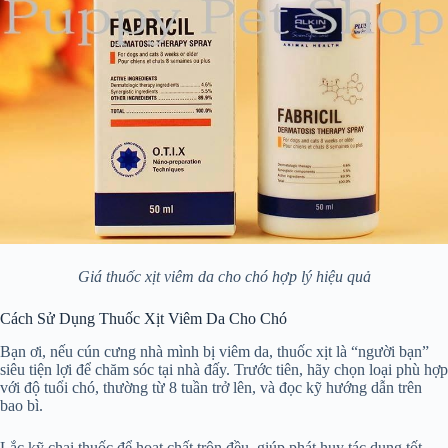
Giá thuốc xịt viêm da cho chó hợp lý hiệu quả
Cách Sử Dụng Thuốc Xịt Viêm Da Cho Chó
Bạn ơi, nếu cún cưng nhà mình bị viêm da, thuốc xịt là “người bạn”
siêu tiện lợi để chăm sóc tại nhà đấy. Trước tiên, hãy chọn loại phù hợp
với độ tuổi chó, thường từ 8 tuần trở lên, và đọc kỹ hướng dẫn trên
bao bì.
Lắc kỹ chai thuốc để hoạt chất trộn đều, giúp phát huy tác dụng tốt