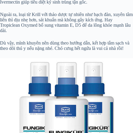
Ivermectin giúp tiêu diệt ký sinh trùng tận gốc.
Ngoài ra, loại từ Krill với thảo dược tự nhiên như bạch đàn, xuyên tâm
liên thì dịu nhẹ hơn, sát khuẩn mà không gây kích ứng. Hay
Tropiclean Oxymed bổ sung vitamin E, D5 để da lông khỏe mạnh lâu
dài.
Dù vậy, mình khuyên nên dùng theo hướng dẫn, kết hợp tắm sạch và
theo dõi thú y nếu nặng nhé. Chó cưng hết ngứa là vui cả nhà rồi!