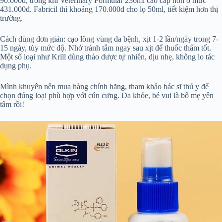
90.000đ, trong khi Veterinary Formular 236ml cao cấp hơn ở mức
431.000đ. Fabricil thì khoảng 170.000đ cho lọ 50ml, tiết kiệm hơn thị
trường.
Cách dùng đơn giản: cạo lông vùng da bệnh, xịt 1-2 lần/ngày trong 7-
15 ngày, tùy mức độ. Nhớ tránh tắm ngay sau xịt để thuốc thấm tốt.
Một số loại như Krill dùng thảo dược tự nhiên, dịu nhẹ, không lo tác
dụng phụ.
Mình khuyên nên mua hàng chính hãng, tham khảo bác sĩ thú y để
chọn đúng loại phù hợp với cún cưng. Da khỏe, bé vui là bố mẹ yên
tâm rồi!