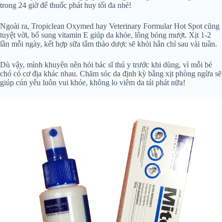
trong 24 giờ để thuốc phát huy tối đa nhé!
Ngoài ra, Tropiclean Oxymed hay Veterinary Formular Hot Spot cũng
tuyệt vời, bổ sung vitamin E giúp da khỏe, lông bóng mượt. Xịt 1-2
lần mỗi ngày, kết hợp sữa tắm thảo dược sẽ khỏi hẳn chỉ sau vài tuần.
Dù vậy, mình khuyên nên hỏi bác sĩ thú y trước khi dùng, vì mỗi bé
chó có cơ địa khác nhau. Chăm sóc da định kỳ bằng xịt phòng ngừa sẽ
giúp cún yêu luôn vui khỏe, không lo viêm da tái phát nữa!