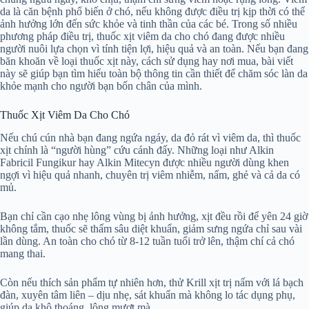
da là căn bệnh phổ biến ở chó, nếu không được điều trị kịp thời có thể
ảnh hưởng lớn đến sức khỏe và tinh thần của các bé. Trong số nhiều
phương pháp điều trị, thuốc xịt viêm da cho chó đang được nhiều
người nuôi lựa chọn vì tính tiện lợi, hiệu quả và an toàn. Nếu bạn đang
băn khoăn về loại thuốc xịt này, cách sử dụng hay nơi mua, bài viết
này sẽ giúp bạn tìm hiểu toàn bộ thông tin cần thiết để chăm sóc làn da
khỏe mạnh cho người bạn bốn chân của mình.
Thuốc Xịt Viêm Da Cho Chó
Nếu chú cún nhà bạn đang ngứa ngáy, da đỏ rát vì viêm da, thì thuốc
xịt chính là “người hùng” cứu cánh đấy. Những loại như Alkin
Fabricil Fungikur hay Alkin Mitecyn được nhiều người dùng khen
ngợi vì hiệu quả nhanh, chuyên trị viêm nhiễm, nấm, ghẻ và cả da có
mủ.
Bạn chỉ cần cạo nhẹ lông vùng bị ảnh hưởng, xịt đều rồi để yên 24 giờ
không tắm, thuốc sẽ thấm sâu diệt khuẩn, giảm sưng ngứa chỉ sau vài
lần dùng. An toàn cho chó từ 8-12 tuần tuổi trở lên, thậm chí cả chó
mang thai.
Còn nếu thích sản phẩm tự nhiên hơn, thử Krill xịt trị nấm với lá bạch
đàn, xuyên tâm liên – dịu nhẹ, sát khuẩn mà không lo tác dụng phụ,
giúp da khô thoáng, lông mượt mà.