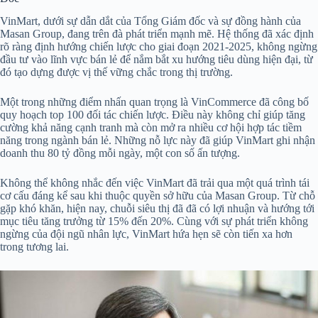
VinMart, dưới sự dẫn dắt của Tổng Giám đốc và sự đồng hành của
Masan Group, đang trên đà phát triển mạnh mẽ. Hệ thống đã xác định
rõ ràng định hướng chiến lược cho giai đoạn 2021-2025, không ngừng
đầu tư vào lĩnh vực bán lẻ để nắm bắt xu hướng tiêu dùng hiện đại, từ
đó tạo dựng được vị thế vững chắc trong thị trường.
Một trong những điểm nhấn quan trọng là VinCommerce đã công bố
quy hoạch top 100 đối tác chiến lược. Điều này không chỉ giúp tăng
cường khả năng cạnh tranh mà còn mở ra nhiều cơ hội hợp tác tiềm
năng trong ngành bán lẻ. Những nỗ lực này đã giúp VinMart ghi nhận
doanh thu 80 tỷ đồng mỗi ngày, một con số ấn tượng.
Không thể không nhắc đến việc VinMart đã trải qua một quá trình tái
cơ cấu đáng kể sau khi thuộc quyền sở hữu của Masan Group. Từ chỗ
gặp khó khăn, hiện nay, chuỗi siêu thị đã đã có lợi nhuận và hướng tới
mục tiêu tăng trưởng từ 15% đến 20%. Cùng với sự phát triển không
ngừng của đội ngũ nhân lực, VinMart hứa hẹn sẽ còn tiến xa hơn
trong tương lai.