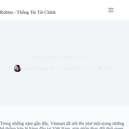
Skip
to
Robins - Thông Tin Tài Chính
content
Tổng Giám Đốc Vinmart Là Ai
Trịnh Hồng Vân
October 25, 2025
BLOG
Trong những năm gần đây, Vinmart đã nổi lên như một trong những
hệ thống bán lẻ hàng đầu tại Việt Nam, góp phần thay đổi thói quen