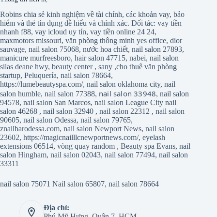
Robins chia sẻ kinh nghiệm về tài chính, các khoản vay, bảo
hiểm và thẻ tín dụng dễ hiểu và chính xác. Đối tác:
vay tiền
nhanh f88
,
vay icloud uy tín
,
vay tiền online 24 24
,
maxmotors missouri
,
văn phòng thông minh yes office
,
dior
sauvage
,
nail salon 75068
,
nước hoa chiết
,
nail salon 27893
,
manicure murfreesboro
,
hair salon 47715
,
nabei
,
nail salon
silas deane hwy
,
beauty center
,
sany
,
cho thuê văn phòng
startup
,
Peluquería
,
nail salon 78664
,
https://lumebeautyspa.com/
,
nail salon oklahoma city
,
nail
nail salon 33948
salon humble
,
nail salon 77388
,
,
nail salon
94578
,
nail salon San Marcos
,
nail salon League City
nail
salon 46268
,
nail salon 32940
,
nail salon 22312
,
nail salon
90605
,
nail salon Odessa
,
nail salon 79765
,
znailbarodessa.com
,
nail salon Newport News
,
nail salon
23602
,
https://magicnailllcnewportnews.com/
,
eyelash
extensions 06514
,
vòng quay random
,
Beauty spa Evans
,
nail
salon Hingham
,
nail salon 02043
,
nail salon 77494
,
nail salon
33311
nail salon 75071
Nail salon 65807
,
nail salon 78664
Địa chỉ:
Phú Mỹ Hưng, Quận 7, HCM