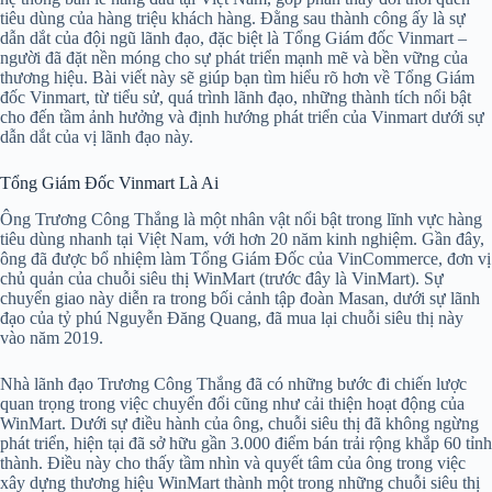
tiêu dùng của hàng triệu khách hàng. Đằng sau thành công ấy là sự
dẫn dắt của đội ngũ lãnh đạo, đặc biệt là Tổng Giám đốc Vinmart –
người đã đặt nền móng cho sự phát triển mạnh mẽ và bền vững của
thương hiệu. Bài viết này sẽ giúp bạn tìm hiểu rõ hơn về Tổng Giám
đốc Vinmart, từ tiểu sử, quá trình lãnh đạo, những thành tích nổi bật
cho đến tầm ảnh hưởng và định hướng phát triển của Vinmart dưới sự
dẫn dắt của vị lãnh đạo này.
Tổng Giám Đốc Vinmart Là Ai
Ông Trương Công Thắng là một nhân vật nổi bật trong lĩnh vực hàng
tiêu dùng nhanh tại Việt Nam, với hơn 20 năm kinh nghiệm. Gần đây,
ông đã được bổ nhiệm làm Tổng Giám Đốc của VinCommerce, đơn vị
chủ quản của chuỗi siêu thị WinMart (trước đây là VinMart). Sự
chuyển giao này diễn ra trong bối cảnh tập đoàn Masan, dưới sự lãnh
đạo của tỷ phú Nguyễn Đăng Quang, đã mua lại chuỗi siêu thị này
vào năm 2019.
Nhà lãnh đạo Trương Công Thắng đã có những bước đi chiến lược
quan trọng trong việc chuyển đổi cũng như cải thiện hoạt động của
WinMart. Dưới sự điều hành của ông, chuỗi siêu thị đã không ngừng
phát triển, hiện tại đã sở hữu gần 3.000 điểm bán trải rộng khắp 60 tỉnh
thành. Điều này cho thấy tầm nhìn và quyết tâm của ông trong việc
xây dựng thương hiệu WinMart thành một trong những chuỗi siêu thị