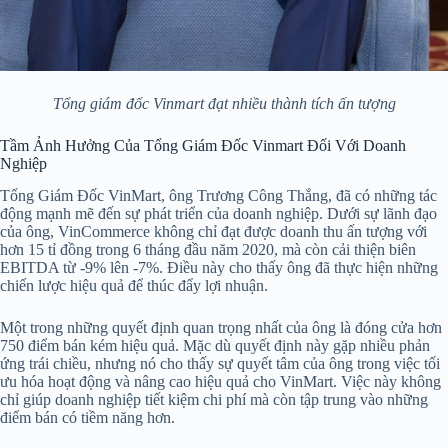
Tổng giám đốc Vinmart đạt nhiều thành tích ấn tượng
Tầm Ảnh Hưởng Của Tổng Giám Đốc Vinmart Đối Với Doanh
Nghiệp
Tổng Giám Đốc VinMart, ông Trương Công Thắng, đã có những tác
động mạnh mẽ đến sự phát triển của doanh nghiệp. Dưới sự lãnh đạo
của ông, VinCommerce không chỉ đạt được doanh thu ấn tượng với
hơn 15 tỉ đồng trong 6 tháng đầu năm 2020, mà còn cải thiện biên
EBITDA từ -9% lên -7%. Điều này cho thấy ông đã thực hiện những
chiến lược hiệu quả để thúc đẩy lợi nhuận.
Một trong những quyết định quan trọng nhất của ông là đóng cửa hơn
750 điểm bán kém hiệu quả. Mặc dù quyết định này gặp nhiều phản
ứng trái chiều, nhưng nó cho thấy sự quyết tâm của ông trong việc tối
ưu hóa hoạt động và nâng cao hiệu quả cho VinMart. Việc này không
chỉ giúp doanh nghiệp tiết kiệm chi phí mà còn tập trung vào những
điểm bán có tiềm năng hơn.