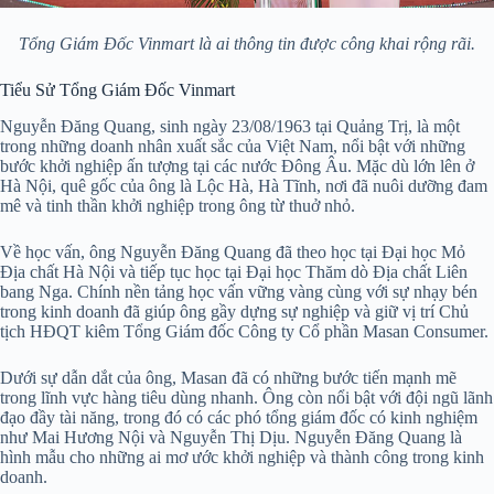
Tổng Giám Đốc Vinmart là ai thông tin được công khai rộng rãi.
Tiểu Sử Tổng Giám Đốc Vinmart
Nguyễn Đăng Quang, sinh ngày 23/08/1963 tại Quảng Trị, là một
trong những doanh nhân xuất sắc của Việt Nam, nổi bật với những
bước khởi nghiệp ấn tượng tại các nước Đông Âu. Mặc dù lớn lên ở
Hà Nội, quê gốc của ông là Lộc Hà, Hà Tĩnh, nơi đã nuôi dưỡng đam
mê và tinh thần khởi nghiệp trong ông từ thuở nhỏ.
Về học vấn, ông Nguyễn Đăng Quang đã theo học tại Đại học Mỏ
Địa chất Hà Nội và tiếp tục học tại Đại học Thăm dò Địa chất Liên
bang Nga. Chính nền tảng học vấn vững vàng cùng với sự nhạy bén
trong kinh doanh đã giúp ông gầy dựng sự nghiệp và giữ vị trí Chủ
tịch HĐQT kiêm Tổng Giám đốc Công ty Cổ phần Masan Consumer.
Dưới sự dẫn dắt của ông, Masan đã có những bước tiến mạnh mẽ
trong lĩnh vực hàng tiêu dùng nhanh. Ông còn nổi bật với đội ngũ lãnh
đạo đầy tài năng, trong đó có các phó tổng giám đốc có kinh nghiệm
như Mai Hương Nội và Nguyễn Thị Dịu. Nguyễn Đăng Quang là
hình mẫu cho những ai mơ ước khởi nghiệp và thành công trong kinh
doanh.