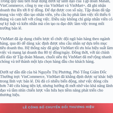
Trong quý đầu tiên hoạt động dưới sự lãnh đạo của Tập đoàn Masan,
VinCommerce, công ty mẹ của VinMart và VinMart+, đã ghi nhận
doanh thu lên tới 8 tỷ đồng. Để đạt được con số này, Tập đoàn đã tập
trung vào việc đào tạo nhân viên, yêu cầu họ phải làm việc tối thiểu 6
tháng và cam kết với công việc. Điều này không chỉ giúp nhân viên có
sự kỷ luật và kiên nhẫn mà còn tạo ra đạo đức làm việc trong môi
trường bán lẻ.
VinMart đã áp dụng chiến lược tổ chức đội ngũ bán hàng theo ngành
hàng, qua đó dễ dàng xác định được nhu cầu nhân sự dựa trên mục
tiêu doanh thu. Hệ thống này đã giúp VinMart tối ưu hóa hiệu suất làm
việc và mang lại doanh thu 80 tỷ đồng/ngày. Đồng thời, với tài chính
dồi dào từ Tập đoàn Masan, chuỗi siêu thị VinMart đã mở rộng nhanh
chóng và trở thành một lựa chọn hàng đầu cho khách hàng.
Dưới sự dẫn dắt của bà Nguyễn Thị Phương, Phó Tổng Giám Đốc
Thường trực VinCommerce, VinMart đã khẳng định được sự khác biệt
trong lĩnh vực bán lẻ. Dù đã có nhiều biến động, như việc đóng cửa
hơn 740 cửa hàng tiện lợi, nhưng hướng đi mới nhờ vào khả năng lãnh
đạo và tầm nhìn chiến lược vẫn hứa hẹn tiềm năng phát triển cho
thương hiệu.