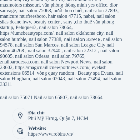
maxmotors missouri
,
văn phòng thông minh yes office
,
dior
sauvage
,
nail salon 75068
,
nước hoa chiết
,
nail salon 27893
,
manicure murfreesboro
,
hair salon 47715
,
nabei
,
nail salon
silas deane hwy
,
beauty center
,
sany
,
cho thuê văn phòng
startup
,
Peluquería
,
nail salon 78664
,
https://lumebeautyspa.com/
,
nail salon oklahoma city
,
nail
nail salon 33948
salon humble
,
nail salon 77388
,
,
nail salon
94578
,
nail salon San Marcos
,
nail salon League City
nail
salon 46268
,
nail salon 32940
,
nail salon 22312
,
nail salon
90605
,
nail salon Odessa
,
nail salon 79765
,
znailbarodessa.com
,
nail salon Newport News
,
nail salon
23602
,
https://magicnailllcnewportnews.com/
,
eyelash
extensions 06514
,
vòng quay random
,
Beauty spa Evans
,
nail
salon Hingham
,
nail salon 02043
,
nail salon 77494
,
nail salon
33311
nail salon 75071
Nail salon 65807
,
nail salon 78664
Địa chỉ:
Phú Mỹ Hưng, Quận 7, HCM
Website:
https://www.robins.vn/