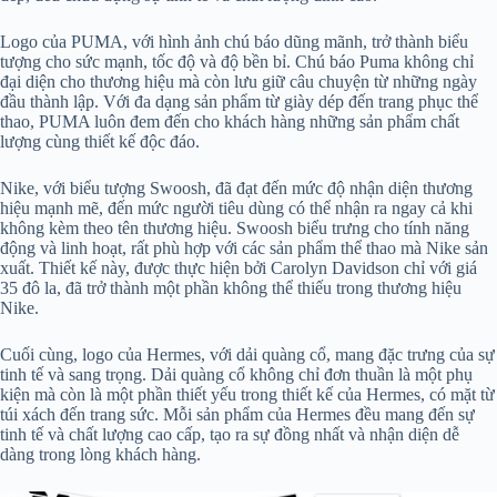
Logo của PUMA, với hình ảnh chú báo dũng mãnh, trở thành biểu
tượng cho sức mạnh, tốc độ và độ bền bỉ. Chú báo Puma không chỉ
đại diện cho thương hiệu mà còn lưu giữ câu chuyện từ những ngày
đầu thành lập. Với đa dạng sản phẩm từ giày dép đến trang phục thể
thao, PUMA luôn đem đến cho khách hàng những sản phẩm chất
lượng cùng thiết kế độc đáo.
Nike, với biểu tượng Swoosh, đã đạt đến mức độ nhận diện thương
hiệu mạnh mẽ, đến mức người tiêu dùng có thể nhận ra ngay cả khi
không kèm theo tên thương hiệu. Swoosh biểu trưng cho tính năng
động và linh hoạt, rất phù hợp với các sản phẩm thể thao mà Nike sản
xuất. Thiết kế này, được thực hiện bởi Carolyn Davidson chỉ với giá
35 đô la, đã trở thành một phần không thể thiếu trong thương hiệu
Nike.
Cuối cùng, logo của Hermes, với dải quàng cổ, mang đặc trưng của sự
tinh tế và sang trọng. Dải quàng cổ không chỉ đơn thuần là một phụ
kiện mà còn là một phần thiết yếu trong thiết kế của Hermes, có mặt từ
túi xách đến trang sức. Mỗi sản phẩm của Hermes đều mang đến sự
tinh tế và chất lượng cao cấp, tạo ra sự đồng nhất và nhận diện dễ
dàng trong lòng khách hàng.