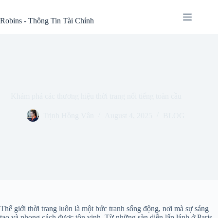
Skip
to
Robins - Thông Tin Tài Chính
content
Khám phá các thương hiệu thời trang nổi tiếng toàn cầu
Trịnh Hồng Vân
August 4, 2025
BLOG
Thế giới thời trang luôn là một bức tranh sống động, nơi mà sự sáng
tạo và phong cách được tôn vinh. Từ những sàn diễn lấp lánh ở Paris