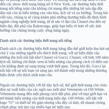
đến các show thời trang bùng nổ ở New York, các thương hiệu thời
trang nổi tiếng toàn cầu không chỉ mang đến những bộ sưu tập độc
đáo mà còn là biểu tượng của văn hóa, lịch sử và xu hướng. Trong bài
viết này, chúng ta sẽ cùng khám phá những thương hiệu đã định hình
ngành công nghiệp thời trang, từ di sản vĩ đại của Chanel cho đến sự
hiện đại, đột phá của Balenciaga, giúp bạn hiểu rõ hơn về sức ảnh
hưởng của chúng trong cuộc sống hàng ngày.
Danh sách các thương hiệu thời trang nổi tiếng
Danh sách các thương hiệu thời trang hàng đầu thế giới luôn thu hút sự
chú ý của những người yêu thích thời trang, với sự hiện diện của
những tên tuổi nổi bật như Chanel và Gucci. Chanel, với hơn 100 năm
lịch sử, không chỉ được xem là biểu tượng của phong cách cổ điển mà
còn khẳng định sự sang trọng vượt thời gian. Trong khi đó, Gucci lại
nổi bật với sự nổi loạn và sáng tạo, trở thành một trong những thương
hiệu được yêu thích nhất toàn cầu.
Ngoài các thương hiệu với bề dày lịch sử, thế giới thời trang còn chào
đón sự xuất hiện của các ngôi sao mới như Vetements và Off-White.
Vetements mang đến một phong cách đột phá, phá vỡ mọi giới hạn và
trở thành biểu tượng của thời trang hiện đại. Off-White, nổi bật với
logo “O” và thiết kế tối giản nhưng vẫn đầy cá tính, đã nhanh chóng
chinh phục trái tim của nhiều bạn trẻ hiện nay.