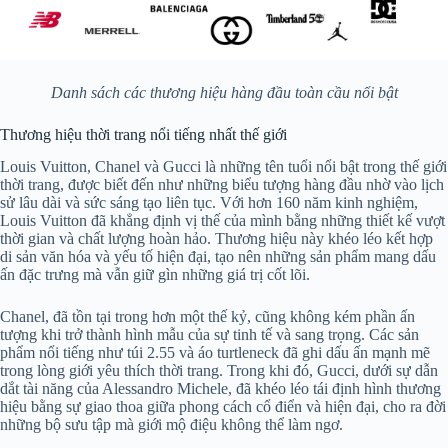
Danh sách các thương hiệu hàng đầu toàn cầu nổi bật
Thương hiệu thời trang nổi tiếng nhất thế giới
Louis Vuitton, Chanel và Gucci là những tên tuổi nổi bật trong thế giới
thời trang, được biết đến như những biểu tượng hàng đầu nhờ vào lịch
sử lâu dài và sức sáng tạo liên tục. Với hơn 160 năm kinh nghiệm,
Louis Vuitton đã khẳng định vị thế của mình bằng những thiết kế vượt
thời gian và chất lượng hoàn hảo. Thương hiệu này khéo léo kết hợp
di sản văn hóa và yếu tố hiện đại, tạo nên những sản phẩm mang dấu
ấn đặc trưng mà vẫn giữ gìn những giá trị cốt lõi.
Chanel, đã tồn tại trong hơn một thế kỷ, cũng không kém phần ấn
tượng khi trở thành hình mẫu của sự tinh tế và sang trọng. Các sản
phẩm nổi tiếng như túi 2.55 và áo turtleneck đã ghi dấu ấn mạnh mẽ
trong lòng giới yêu thích thời trang. Trong khi đó, Gucci, dưới sự dẫn
dắt tài năng của Alessandro Michele, đã khéo léo tái định hình thương
hiệu bằng sự giao thoa giữa phong cách cổ điển và hiện đại, cho ra đời
những bộ sưu tập mà giới mộ điệu không thể làm ngơ.