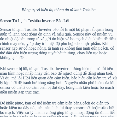
Bảng trị số hiển thị thông tin tủ lạnh Toshiba
Sensor Tủ Lạnh Toshiba Inverter Báo Lỗi
Sensor tủ lạnh Toshiba Inverter báo lỗi là một bộ phận rất quan trọng
giúp tủ lạnh hoạt động ổn định và hiệu quả. Sensor này có nhiệm vụ
đo nhiệt độ bên trong tủ và gửi tín hiệu về bo mạch điều khiển để điều
chỉnh máy nén, giúp duy trì nhiệt độ phù hợp cho thực phẩm. Khi
sensor gặp sự cố hoặc hỏng, tủ lạnh sẽ không làm lạnh đúng cách, có
thể dẫn đến hiện tượng đóng tuyết bất thường, chạy liên tục hoặc
không lạnh đều.
Khi sensor bị lỗi, tủ lạnh Toshiba Inverter thường hiển thị mã lỗi trên
màn hình hoặc nhấp nháy đèn báo để người dùng dễ dàng nhận biết.
Ví dụ, mã lỗi H24 liên quan đến cảm biến, báo hiệu cần kiểm tra và xử
lý kịp thời để tránh hư hỏng nặng hơn. Nguyên nhân phổ biến của lỗi
sensor có thể là do cảm biến bị đứt dây, hỏng linh kiện hoặc bo mạch
điều khiển gặp trục trặc.
Để khắc phục, bạn có thể kiểm tra cảm biến bằng cách đo điện trở
hoặc kiểm tra dây nối, nếu cần thiết thì thay sensor mới hoặc sửa chữa
bo mạch. Việc xử lý nhanh chóng giúp tủ lạnh hoạt động ổn định, tiết