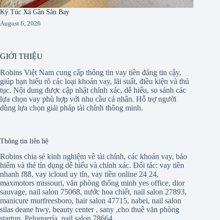
Ký Túc Xá Gần Sân Bay
August 6, 2026
GIỚI THIỆU
Robins Việt Nam cung cấp thông tin vay tiền đáng tin cậy,
giúp bạn hiểu rõ các loại khoản vay, lãi suất, điều kiện và thủ
tục. Nội dung được cập nhật chính xác, dễ hiểu, so sánh các
lựa chọn vay phù hợp với nhu cầu cá nhân. Hỗ trợ người
dùng lựa chọn giải pháp tài chính thông minh.
Thông tin liên hệ
Robins chia sẻ kinh nghiệm về tài chính, các khoản vay, bảo
hiểm và thẻ tín dụng dễ hiểu và chính xác. Đối tác:
vay tiền
nhanh f88
,
vay icloud uy tín
,
vay tiền online 24 24
,
maxmotors missouri
,
văn phòng thông minh yes office
,
dior
sauvage
,
nail salon 75068
,
nước hoa chiết
,
nail salon 27893
,
manicure murfreesboro
,
hair salon 47715
,
nabei
,
nail salon
silas deane hwy
,
beauty center
,
sany
,
cho thuê văn phòng
startup
,
Peluquería
,
nail salon 78664
,