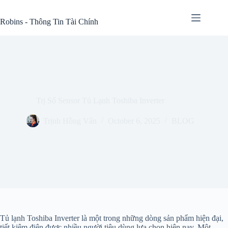
Skip
to
Robins - Thông Tin Tài Chính
content
Trị Số Sensor Tủ Lạnh Toshiba Inverter
Trịnh Hồng Vân
October 6, 2025
BLOG
Tủ lạnh Toshiba Inverter là một trong những dòng sản phẩm hiện đại,
tiết kiệm điện được nhiều người tiêu dùng lựa chọn hiện nay. Một