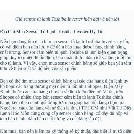
Giá sensor tủ lạnh Toshiba Inverter hiện đại và tiện lợi
Địa Chỉ Mua Sensor Tủ Lạnh Toshiba Inverter Uy Tín
Nếu bạn đang tìm địa chỉ mua sensor tủ lạnh Toshiba Inverter uy tín,
có vài điểm bạn nên lưu ý để đảm bảo mua được hàng chính hãng,
chất lượng. Sensor cảm biến tủ lạnh Toshiba là linh kiện quan trọng
giúp duy trì nhiệt độ ổn định, bảo quản thực phẩm tốt và tăng tuổi thọ
cho tủ lạnh. Vì vậy, chọn mua sensor chính hãng sẽ giúp bạn yên tâm
hơn về hiệu suất và độ bền của sản phẩm.
Bạn có thể tìm mua sensor chính hãng tại các cửa hàng điện lạnh uy
tín hoặc các trang thương mại điện tử lớn như Shopee, Điện Máy
Xanh, hoặc các cửa hàng chuyên về linh kiện điện tử. Ví dụ, trên
Shopee có nhiều shop bán sensor cảm biến tủ lạnh Toshiba chính
hãng, kèm theo đánh giá từ người mua giúp bạn dễ dàng chọn lựa.
Ngoài ra, các cửa hàng vật tư điện lạnh tại TP.HCM như Vật Tư Điện
Lạnh Hóc Môn cũng cung cấp sensor chính hãng, có đầy đủ hộp và
tem bảo hành, đảm bảo chất lượng và dễ dàng lắp đặt.
Khi mua, bạn nên kiểm tra kỹ thông số kỹ thuật, đặc biệt là trị số điện