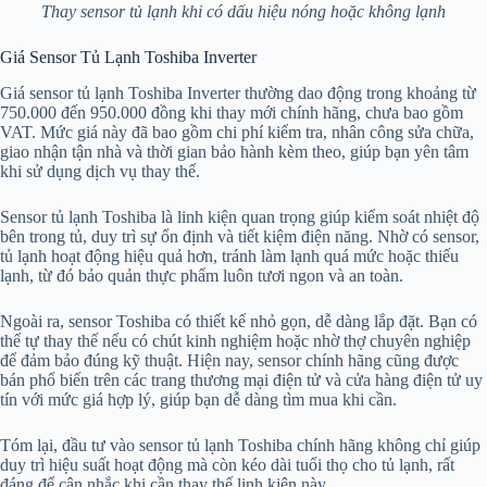
Thay sensor tủ lạnh khi có dấu hiệu nóng hoặc không lạnh
Giá Sensor Tủ Lạnh Toshiba Inverter
Giá sensor tủ lạnh Toshiba Inverter thường dao động trong khoảng từ
750.000 đến 950.000 đồng khi thay mới chính hãng, chưa bao gồm
VAT. Mức giá này đã bao gồm chi phí kiểm tra, nhân công sửa chữa,
giao nhận tận nhà và thời gian bảo hành kèm theo, giúp bạn yên tâm
khi sử dụng dịch vụ thay thế.
Sensor tủ lạnh Toshiba là linh kiện quan trọng giúp kiểm soát nhiệt độ
bên trong tủ, duy trì sự ổn định và tiết kiệm điện năng. Nhờ có sensor,
tủ lạnh hoạt động hiệu quả hơn, tránh làm lạnh quá mức hoặc thiếu
lạnh, từ đó bảo quản thực phẩm luôn tươi ngon và an toàn.
Ngoài ra, sensor Toshiba có thiết kế nhỏ gọn, dễ dàng lắp đặt. Bạn có
thể tự thay thế nếu có chút kinh nghiệm hoặc nhờ thợ chuyên nghiệp
để đảm bảo đúng kỹ thuật. Hiện nay, sensor chính hãng cũng được
bán phổ biến trên các trang thương mại điện tử và cửa hàng điện tử uy
tín với mức giá hợp lý, giúp bạn dễ dàng tìm mua khi cần.
Tóm lại, đầu tư vào sensor tủ lạnh Toshiba chính hãng không chỉ giúp
duy trì hiệu suất hoạt động mà còn kéo dài tuổi thọ cho tủ lạnh, rất
đáng để cân nhắc khi cần thay thế linh kiện này.