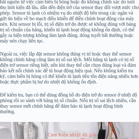
bắt nguồn từ việc cảm biến bị hỏng hoặc đo không chính xác do tuổi
thọ linh kiện đã lâu, dẫn đến điện trở của sensor thay đổi vượt mức cho
phép. Sensor tủ lạnh có nhiệm vụ đo nhiệt độ bên trong các ngăn và
gửi tín hiệu về bo mạch điều khiển để điều chỉnh hoạt động của máy
nén. Khi sensor bị lỗi, trị số điện trở đo được sẽ không đúng với bảng
trị số chuẩn của hãng, khiến tủ lạnh hoạt động không ổn định, có thể
gây ra hiện tượng không làm lạnh đúng, đóng tuyết bất thường hoặc
máy nén chạy liên tục.
Ngoài ra, việc lắp đặt sensor không đúng vị trí hoặc thay thế sensor
không chính hãng cũng làm trị số sai lệch. Mỗi hãng tủ lạnh có trị số
điện trở sensor riêng biệt, nên khi thay thế cần chọn đúng loại và đảm
bảo kết nối chính xác để tủ hoạt động hiệu quả. Nếu không kiểm tra
kỹ, cảm biến bị hỏng có thể khiến tủ lạnh tiêu tốn điện năng nhiều hơn
hoặc thực phẩm bị hư do nhiệt độ không ổn định.
Để kiểm tra, bạn có thể dùng đồng hồ đo điện trở đo sensor ở nhiệt độ
phòng rồi so sánh với bảng trị số chuẩn. Nếu trị số sai lệch nhiều, cần
thay sensor mới chính hãng để đảm bảo tủ lạnh hoạt động bình
thường.