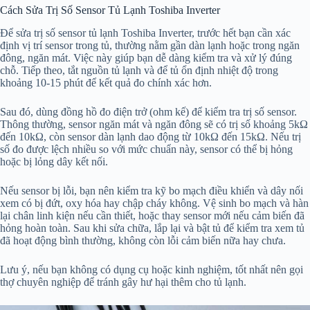
Cách Sửa Trị Số Sensor Tủ Lạnh Toshiba Inverter
Để sửa trị số sensor tủ lạnh Toshiba Inverter, trước hết bạn cần xác
định vị trí sensor trong tủ, thường nằm gần dàn lạnh hoặc trong ngăn
đông, ngăn mát. Việc này giúp bạn dễ dàng kiểm tra và xử lý đúng
chỗ. Tiếp theo, tắt nguồn tủ lạnh và để tủ ổn định nhiệt độ trong
khoảng 10-15 phút để kết quả đo chính xác hơn.
Sau đó, dùng đồng hồ đo điện trở (ohm kế) để kiểm tra trị số sensor.
Thông thường, sensor ngăn mát và ngăn đông sẽ có trị số khoảng 5kΩ
đến 10kΩ, còn sensor dàn lạnh dao động từ 10kΩ đến 15kΩ. Nếu trị
số đo được lệch nhiều so với mức chuẩn này, sensor có thể bị hỏng
hoặc bị lỏng dây kết nối.
Nếu sensor bị lỗi, bạn nên kiểm tra kỹ bo mạch điều khiển và dây nối
xem có bị đứt, oxy hóa hay chập cháy không. Vệ sinh bo mạch và hàn
lại chân linh kiện nếu cần thiết, hoặc thay sensor mới nếu cảm biến đã
hỏng hoàn toàn. Sau khi sửa chữa, lắp lại và bật tủ để kiểm tra xem tủ
đã hoạt động bình thường, không còn lỗi cảm biến nữa hay chưa.
Lưu ý, nếu bạn không có dụng cụ hoặc kinh nghiệm, tốt nhất nên gọi
thợ chuyên nghiệp để tránh gây hư hại thêm cho tủ lạnh.