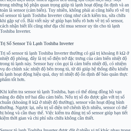
trong những bộ phận quan trọng giúp tủ lạnh hoạt động ổn định và an
toàn là sensor (cảm biến). Tuy nhiên, không phải ai cũng hiểu rõ về trị
số sensor tủ lạnh Toshiba Inverter cũng như cách kiểm tra, sửa chữa
khi gặp sự cố. Bài viết này sẽ giúp bạn hiểu rõ hơn về trị số sensor,
cách nhận biết lỗi cũng như địa chỉ mua sensor uy tín cho tủ lạnh
Toshiba Inverter.
Trị Số Sensor Tủ Lạnh Toshiba Inverter
Trị số sensor tủ lạnh Toshiba Inverter thường có giá trị khoảng 8 kΩ ở
nhiệt độ phòng, đây là trị số điện trở đặc trưng của cảm biến nhiệt độ
trong tủ lạnh này. Sensor hay còn gọi là cảm biến nhiệt độ, có nhiệm
vụ đo chính xác nhiệt độ bên trong tủ, từ đó giúp hệ thống điều khiển
tủ lạnh hoạt động hiệu quả, duy trì nhiệt độ ổn định để bảo quản thực
phẩm tốt hơn.
Khi kiểm tra sensor tủ lạnh Toshiba, bạn có thể dùng đồng hồ vạn
năng đo điện trở hai đầu cảm biến. Nếu trị số đo được gần với trị số
chuẩn (khoảng 8 kΩ ở nhiệt độ thường), sensor vẫn hoạt động bình
thường. Ngược lại, nếu trị số điện trở chênh lệch nhiều, sensor có thể
bị hỏng và cần thay thế. Việc kiểm tra đúng trị số sensor giúp bạn tiết
kiệm thời gian và chi phí sửa chữa không cần thiết.
Sensor tủ lạnh Toshiba Inverter được đặt ở nhiều vị trí khác nhau trong