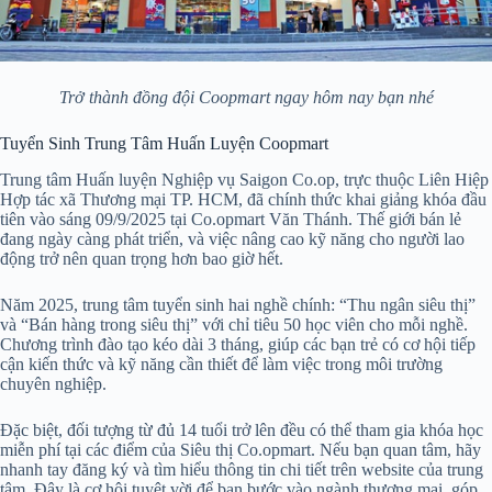
Trở thành đồng đội Coopmart ngay hôm nay bạn nhé
Tuyển Sinh Trung Tâm Huấn Luyện Coopmart
Trung tâm Huấn luyện Nghiệp vụ Saigon Co.op, trực thuộc Liên Hiệp
Hợp tác xã Thương mại TP. HCM, đã chính thức khai giảng khóa đầu
tiên vào sáng 09/9/2025 tại Co.opmart Văn Thánh. Thế giới bán lẻ
đang ngày càng phát triển, và việc nâng cao kỹ năng cho người lao
động trở nên quan trọng hơn bao giờ hết.
Năm 2025, trung tâm tuyển sinh hai nghề chính: “Thu ngân siêu thị”
và “Bán hàng trong siêu thị” với chỉ tiêu 50 học viên cho mỗi nghề.
Chương trình đào tạo kéo dài 3 tháng, giúp các bạn trẻ có cơ hội tiếp
cận kiến thức và kỹ năng cần thiết để làm việc trong môi trường
chuyên nghiệp.
Đặc biệt, đối tượng từ đủ 14 tuổi trở lên đều có thể tham gia khóa học
miễn phí tại các điểm của Siêu thị Co.opmart. Nếu bạn quan tâm, hãy
nhanh tay đăng ký và tìm hiểu thông tin chi tiết trên website của trung
tâm. Đây là cơ hội tuyệt vời để bạn bước vào ngành thương mại, góp