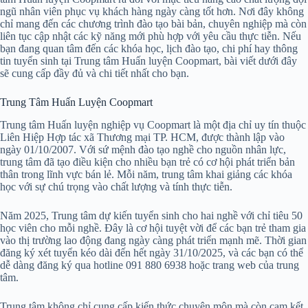
ngũ nhân viên phục vụ khách hàng ngày càng tốt hơn. Nơi đây không
chỉ mang đến các chương trình đào tạo bài bản, chuyên nghiệp mà còn
liên tục cập nhật các kỹ năng mới phù hợp với yêu cầu thực tiễn. Nếu
bạn đang quan tâm đến các khóa học, lịch đào tạo, chi phí hay thông
tin tuyển sinh tại Trung tâm Huấn luyện Coopmart, bài viết dưới đây
sẽ cung cấp đầy đủ và chi tiết nhất cho bạn.
Trung Tâm Huấn Luyện Coopmart
Trung tâm Huấn luyện nghiệp vụ Coopmart là một địa chỉ uy tín thuộc
Liên Hiệp Hợp tác xã Thương mại TP. HCM, được thành lập vào
ngày 01/10/2007. Với sứ mệnh đào tạo nghề cho nguồn nhân lực,
trung tâm đã tạo điều kiện cho nhiều bạn trẻ có cơ hội phát triển bản
thân trong lĩnh vực bán lẻ. Mỗi năm, trung tâm khai giảng các khóa
học với sự chú trọng vào chất lượng và tính thực tiễn.
Năm 2025, Trung tâm dự kiến tuyển sinh cho hai nghề với chỉ tiêu 50
học viên cho mỗi nghề. Đây là cơ hội tuyệt vời để các bạn trẻ tham gia
vào thị trường lao động đang ngày càng phát triển mạnh mẽ. Thời gian
đăng ký xét tuyển kéo dài đến hết ngày 31/10/2025, và các bạn có thể
dễ dàng đăng ký qua hotline 091 880 6938 hoặc trang web của trung
tâm.
Trung tâm không chỉ cung cấp kiến thức chuyên môn mà còn cam kết