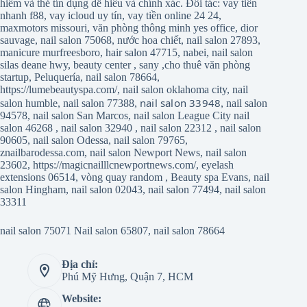
hiểm và thẻ tín dụng dễ hiểu và chính xác. Đối tác:
vay tiền
nhanh f88
,
vay icloud uy tín
,
vay tiền online 24 24
,
maxmotors missouri
,
văn phòng thông minh yes office
,
dior
sauvage
,
nail salon 75068
,
nước hoa chiết
,
nail salon 27893
,
manicure murfreesboro
,
hair salon 47715
,
nabei
,
nail salon
silas deane hwy
,
beauty center
,
sany
,
cho thuê văn phòng
startup
,
Peluquería
,
nail salon 78664
,
https://lumebeautyspa.com/
,
nail salon oklahoma city
,
nail
nail salon 33948
salon humble
,
nail salon 77388
,
,
nail salon
94578
,
nail salon San Marcos
,
nail salon League City
nail
salon 46268
,
nail salon 32940
,
nail salon 22312
,
nail salon
90605
,
nail salon Odessa
,
nail salon 79765
,
znailbarodessa.com
,
nail salon Newport News
,
nail salon
23602
,
https://magicnailllcnewportnews.com/
,
eyelash
extensions 06514
,
vòng quay random
,
Beauty spa Evans
,
nail
salon Hingham
,
nail salon 02043
,
nail salon 77494
,
nail salon
33311
nail salon 75071
Nail salon 65807
,
nail salon 78664
Địa chỉ:
Phú Mỹ Hưng, Quận 7, HCM
Website: