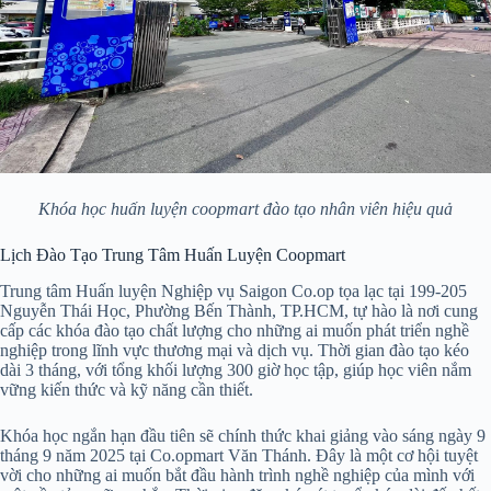
Khóa học huấn luyện coopmart đào tạo nhân viên hiệu quả
Lịch Đào Tạo Trung Tâm Huấn Luyện Coopmart
Trung tâm Huấn luyện Nghiệp vụ Saigon Co.op tọa lạc tại 199-205
Nguyễn Thái Học, Phường Bến Thành, TP.HCM, tự hào là nơi cung
cấp các khóa đào tạo chất lượng cho những ai muốn phát triển nghề
nghiệp trong lĩnh vực thương mại và dịch vụ. Thời gian đào tạo kéo
dài 3 tháng, với tổng khối lượng 300 giờ học tập, giúp học viên nắm
vững kiến thức và kỹ năng cần thiết.
Khóa học ngắn hạn đầu tiên sẽ chính thức khai giảng vào sáng ngày 9
tháng 9 năm 2025 tại Co.opmart Văn Thánh. Đây là một cơ hội tuyệt
vời cho những ai muốn bắt đầu hành trình nghề nghiệp của mình với