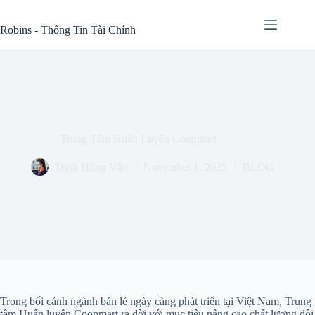
Skip
to
Robins - Thông Tin Tài Chính
content
Trung Tâm Huấn Luyện Coopmart
Trịnh Hồng Vân
November 1, 2025
BLOG
Trong bối cảnh ngành bán lẻ ngày càng phát triển tại Việt Nam, Trung
tâm Huấn luyện Coopmart ra đời với mục tiêu nâng cao chất lượng đội