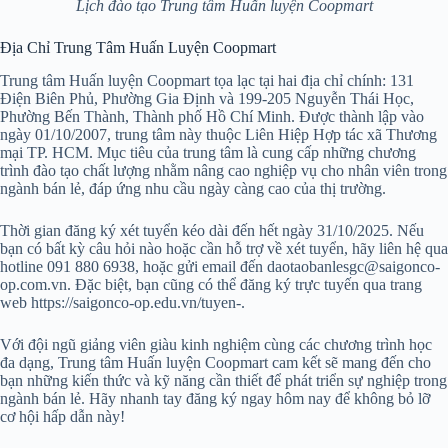
Lịch đào tạo Trung tâm Huấn luyện Coopmart
Địa Chỉ Trung Tâm Huấn Luyện Coopmart
Trung tâm Huấn luyện Coopmart tọa lạc tại hai địa chỉ chính: 131
Điện Biên Phủ, Phường Gia Định và 199-205 Nguyễn Thái Học,
Phường Bến Thành, Thành phố Hồ Chí Minh. Được thành lập vào
ngày 01/10/2007, trung tâm này thuộc Liên Hiệp Hợp tác xã Thương
mại TP. HCM. Mục tiêu của trung tâm là cung cấp những chương
trình đào tạo chất lượng nhằm nâng cao nghiệp vụ cho nhân viên trong
ngành bán lẻ, đáp ứng nhu cầu ngày càng cao của thị trường.
Thời gian đăng ký xét tuyển kéo dài đến hết ngày 31/10/2025. Nếu
bạn có bất kỳ câu hỏi nào hoặc cần hỗ trợ về xét tuyển, hãy liên hệ qua
hotline 091 880 6938, hoặc gửi email đến daotaobanlesgc@saigonco-
op.com.vn. Đặc biệt, bạn cũng có thể đăng ký trực tuyến qua trang
web https://saigonco-op.edu.vn/tuyen-.
Với đội ngũ giảng viên giàu kinh nghiệm cùng các chương trình học
đa dạng, Trung tâm Huấn luyện Coopmart cam kết sẽ mang đến cho
bạn những kiến thức và kỹ năng cần thiết để phát triển sự nghiệp trong
ngành bán lẻ. Hãy nhanh tay đăng ký ngay hôm nay để không bỏ lỡ
cơ hội hấp dẫn này!