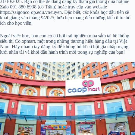
31/10/2025. Bạn có thể dễ dàng đăng ký tham gia thông qua hotline
Zalo 091 880 6938 (cô Trâm) hoặc truy cập vào website
https://saigonco-op.edu.vn/tuyen. Đặc biệt, các khóa học đầu tiên sẽ
khai giảng vào tháng 9/2025, hứa hẹn mang đến những kiến thức bổ
ích cho học viên.
Ngoài việc học, bạn còn có cơ hội trải nghiệm mua sắm tại hệ thống
siêu thị Co.opmart, một trong những thương hiệu hàng đầu tại Việt
Nam. Hãy nhanh tay đăng ký để không bỏ lỡ cơ hội gia nhập mạng
lưới nhân tài và khởi đầu hành trình mới trong sự nghiệp của bạn!