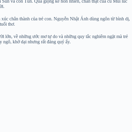
Tí Sún và con Tủn. Qua giọng kể hồn nhiên, chân thật của cu Mùi lúc
ời.
xúc chân thành của trẻ con. Nguyễn Nhật Ánh dùng ngôn từ bình dị,
tuổi thơ.
gười lớn, về những ước mơ tự do và những quy tắc nghiêm ngặt mà trẻ
ây ngô, khờ dại nhưng rất đáng quý ấy.