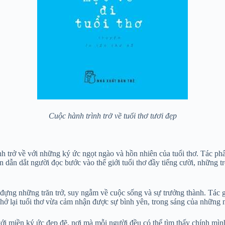
Cuộc hành trình trở về tuổi thơ tươi đẹp
ình trở về với những ký ức ngọt ngào và hồn nhiên của tuổi thơ. Tác 
 dẫn dắt người đọc bước vào thế giới tuổi thơ đầy tiếng cười, những 
ựng những trăn trở, suy ngẫm về cuộc sống và sự trưởng thành. Tác g
nhớ lại tuổi thơ vừa cảm nhận được sự bình yên, trong sáng của những 
ới miền ký ức đẹp đẽ, nơi mà mỗi người đều có thể tìm thấy chính mìn