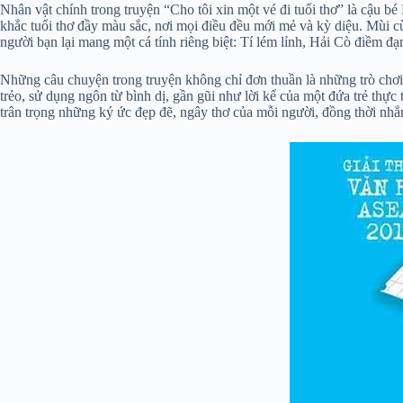
Nhân vật chính trong truyện “Cho tôi xin một vé đi tuổi thơ” là cậu 
khắc tuổi thơ đầy màu sắc, nơi mọi điều đều mới mẻ và kỳ diệu. Mùi cù
người bạn lại mang một cá tính riêng biệt: Tí lém lỉnh, Hải Cò điềm đ
Những câu chuyện trong truyện không chỉ đơn thuần là những trò chơi
trẻo, sử dụng ngôn từ bình dị, gần gũi như lời kể của một đứa trẻ th
trân trọng những ký ức đẹp đẽ, ngây thơ của mỗi người, đồng thời nhắn