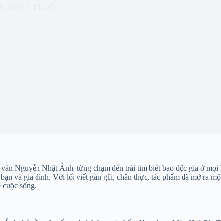
6, 2025
BLOG
văn Nguyễn Nhật Ánh, từng chạm đến trái tim biết bao độc giả ở mọi l
h bạn và gia đình. Với lối viết gần gũi, chân thực, tác phẩm đã mở ra m
ề cuộc sống.