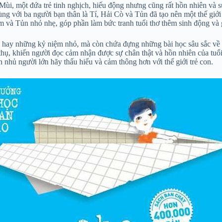
bé Mùi, một đứa trẻ tinh nghịch, hiếu động nhưng cũng rất hồn nhiên v
ng với ba người bạn thân là Tí, Hải Cò và Tủn đã tạo nên một thế giới
ạm và Tủn nhỏ nhẹ, góp phần làm bức tranh tuổi thơ thêm sinh động và 
 hay những kỷ niệm nhỏ, mà còn chứa đựng những bài học sâu sắc về c
ực thụ, khiến người đọc cảm nhận được sự chân thật và hồn nhiên của t
 nhủ người lớn hãy thấu hiểu và cảm thông hơn với thế giới trẻ con.