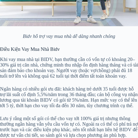
Bidv hỗ trợ vay mua nhà dễ dàng nhanh chóng
Điều Kiện Vay Mua Nhà Bidv
Khi vay mua nhà tại BIDV, bạn thường cần có vốn tự có khoảng 20–
30% giá trị căn nhà, chứng minh thu nhập ổn định hàng tháng và có tài
sản đảm bảo cho khoản vay. Người vay (hoặc vợ/chồng) phải đủ 18
tuổi trở lên và không quá 62 tuổi tại thời điểm tất toán khoản vay.
Ngân hàng có nhiều gói ưu đãi: khách hàng trẻ dưới 35 tuổi được hỗ
trợ lãi suất cố định 5,5%/năm trong 36 tháng đầu; cán bộ công vụ nhận
lương qua tài khoản BIDV có gói từ 5%/năm. Hạn mức vay có thể lên
tới 5 tỷ, thời hạn cho vay tối đa đến 30 năm, tùy chương trình cụ thể.
Lưu ý rằng một số gói có thể cho vay tới 100% giá trị nhưng thông
thường ngân hàng vẫn yêu cầu vốn tự có. Ngoài ra có thể có phí trả nợ
trước hạn và các điều kiện phụ khác, nên tốt nhất bạn liên hệ BIDV để
được tư vấn chi tiết, so sánh gói và lựa chọn phương án phù hợp.