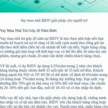
Vay mua nhà BIDV giải pháp cho người trẻ
Vay Mua Nhà Trả Góp 20 Năm Bidv
Vay mua nhà trả góp 20 năm tại BIDV là lựa chọn phù hợp nếu bạn
muốn kế hoạch trả nợ rõ ràng và lãi suất cạnh tranh theo từng gói ưu
đãi theo thời điểm (liên hệ chi nhánh để biết chi tiết). Ngân hàng cũng
có những gói linh hoạt với thời hạn vay có thể lên đến 30 năm tùy sản
phẩm, nhưng gói chuẩn 20 năm vẫn được nhiều khách hàng chọn.
Về lãi suất, ví dụ BIDV áp dụng 6,5%/năm trong 2 năm cho khách
hàng không thuộc nhóm dưới 35 tuổi (tức từ 35 tuổi trở lên). Khách
hàng ngoài Hà Nội và TP. HCM có thể được cố định từ 6%/năm trong
24 tháng hoặc 7%/năm trong 36 tháng tùy trường hợp. Hạn mức vay
thường đến 70% giá trị nhà mua và 50% đối với thuê mua; cần chuẩn
bị 20–30% tiền gốc ban đầu, tuổi từ 18–65 và có thu nhập ổn định.
Nếu vay để xây nhà, bạn cần giấy phép xây dựng hợp lệ, chứng minh
thu nhập và có tài sản đảm bảo. BIDV yêu cầu khách hàng sống hoặc
làm việc tại địa bàn chi nhánh cho vay. Ngoài mua nhà, ngân hàng còn