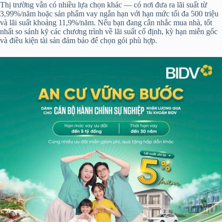
Thị trường vẫn có nhiều lựa chọn khác — có nơi đưa ra lãi suất từ
3,99%/năm hoặc sản phẩm vay ngắn hạn với hạn mức tối đa 500 triệu
và lãi suất khoảng 11,9%/năm. Nếu bạn đang cân nhắc mua nhà, tốt
nhất so sánh kỹ các chương trình về lãi suất cố định, kỳ hạn miễn gốc
và điều kiện tài sản đảm bảo để chọn gói phù hợp.