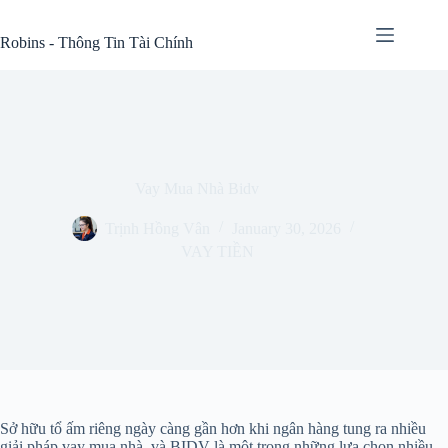
Skip
to
Robins - Thông Tin Tài Chính
content
Vay Mua Nhà Bidv
Trịnh Hồng Vân
January 30, 2026
VAY TIỀN
Sở hữu tổ ấm riêng ngày càng gần hơn khi ngân hàng tung ra nhiều
giải pháp vay mua nhà, và BIDV là một trong những lựa chọn nhiều