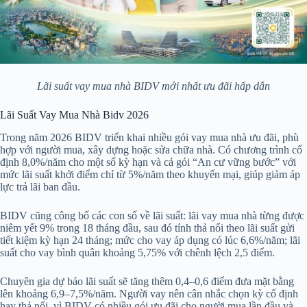
Lãi suất vay mua nhà BIDV mới nhất ưu đãi hấp dẫn
Lãi Suất Vay Mua Nhà Bidv 2026
Trong năm 2026 BIDV triển khai nhiều gói vay mua nhà ưu đãi, phù
hợp với người mua, xây dựng hoặc sửa chữa nhà. Có chương trình cố
định 8,0%/năm cho một số kỳ hạn và cả gói “An cư vững bước” với
mức lãi suất khởi điểm chỉ từ 5%/năm theo khuyến mại, giúp giảm áp
lực trả lãi ban đầu.
BIDV cũng công bố các con số về lãi suất: lãi vay mua nhà từng được
niêm yết 9% trong 18 tháng đầu, sau đó tính thả nổi theo lãi suất gửi
tiết kiệm kỳ hạn 24 tháng; mức cho vay áp dụng có lúc 6,6%/năm; lãi
suất cho vay bình quân khoảng 5,75% với chênh lệch 2,5 điểm.
Chuyên gia dự báo lãi suất sẽ tăng thêm 0,4–0,6 điểm đưa mặt bằng
lên khoảng 6,9–7,5%/năm. Người vay nên cân nhắc chọn kỳ cố định
hay thả nổi, vì BIDV có nhiều gói ưu đãi cho người mua lần đầu và