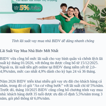
Tính lãi suất vay mua nhà BIDV dễ dàng nhanh chóng
Lãi Suất Vay Mua Nhà Bidv Mới Nhất
BIDV vừa công bố mức lãi suất cho vay bình quân và chênh lệch lãi
suất kỳ tháng 01/2026, với thông tin được công bố từ 15/12/2025.
Ngoài ra, lãi suất tiền gửi online tại BIDV đang niêm yết từ 2,0–
4,9%/năm, mức cao nhất 4,9% dành cho kỳ hạn 24 và 36 tháng.
Năm 2026 BIDV triển khai nhiều gói vay ưu đãi cho khách hàng cá
nhân, trong đó có gói “An cư vững bước” với lãi suất chỉ từ 5%/năm.
Trước đó, tháng 10/2025 BIDV cũng công bố chương trình vay mua
nhà: khách hàng dưới 35 tuổi được ưu đãi cố định 5,5%/năm trong 3
năm, gói phổ thông từ 6,0%/năm.