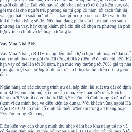
người cân nhắc. Bài viết này sẽ giúp bạn nắm rõ từ điều kiện vay, các
gói ưu đãi cho người trẻ, phương án trả góp 20 năm, tới cách tính lãi
và cập nhật lãi suất mới nhất — bao gồm dự báo cho 2026 và ưu thế
khi thế chấp bằng sổ đỏ. Nếu bạn đang phân vân hay muốn so sánh
phương án vay, hãy cùng khám phá chi tiết để chọn ra phương án phù
hợp với tài chính và kế hoạch tương lai.
Vay Mua Nhà Bidv
Vay Mua Nhà tại BIDV mang đến nhiều lựa chọn linh hoạt với lãi suất
cạnh tranh theo các gói ưu đãi từng thời kỳ (liên hệ để biết chi tiết). Kỳ
hạn vay có thể lên tới 30 năm, hạn mức vay thường tới 70% giá trị nhà
(tùy gói; một số chương trình hỗ trợ cao hơn), lãi tính trên dư nợ giảm
dần.
Ngân hàng có các chương trình ưu đãi hấp dẫn: lãi suất ưu đãi cố định
như 8,0%/năm cho một số nhu cầu mua, xây hoặc sửa nhà; khách
hàng dưới 35 tuổi có gói hỗ trợ lãi 5,5%/năm cố định trong 3 năm đầu
(kèm ví dụ minh họa và điều kiện áp dụng). Với khách vùng ngoài Hà
Nội/TP.HCM có mức cố định tối thiểu 6%/năm trong 24 tháng hoặc
7%/năm trong 36 tháng.
Điều kiện vay cần chứng minh thu nhập đảm bảo khả năng trả nợ và
có tài sản đảm bảo. Ngoài hỗ trợ mua nhà, BIDV còn có gói mua ô tô