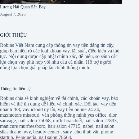
Lương Hải Quan Sân Bay
August 7, 2026
GIỚI THIỆU
Robins Việt Nam cung cấp thông tin vay tiền đáng tin cậy,
giúp bạn hiểu rõ các loại khoản vay, lãi suất, điều kiện và thủ
tục. Nội dung được cập nhật chính xác, dễ hiểu, so sánh các
lựa chọn vay phù hợp với nhu cầu cá nhân. Hỗ trợ người
dùng lựa chọn giải pháp tài chính thông minh.
Thông tin liên hệ
Robins chia sẻ kinh nghiệm về tài chính, các khoản vay, bảo
hiểm và thẻ tín dụng dễ hiểu và chính xác. Đối tác:
vay tiền
nhanh f88
,
vay icloud uy tín
,
vay tiền online 24 24
,
maxmotors missouri
,
văn phòng thông minh yes office
,
dior
sauvage
,
nail salon 75068
,
nước hoa chiết
,
nail salon 27893
,
manicure murfreesboro
,
hair salon 47715
,
nabei
,
nail salon
silas deane hwy
,
beauty center
,
sany
,
cho thuê văn phòng
startup
,
Peluquería
,
nail salon 78664
,