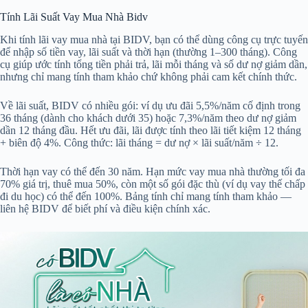
Tính Lãi Suất Vay Mua Nhà Bidv
Khi tính lãi vay mua nhà tại BIDV, bạn có thể dùng công cụ trực tuyến
để nhập số tiền vay, lãi suất và thời hạn (thường 1–300 tháng). Công
cụ giúp ước tính tổng tiền phải trả, lãi mỗi tháng và số dư nợ giảm dần,
nhưng chỉ mang tính tham khảo chứ không phải cam kết chính thức.
Về lãi suất, BIDV có nhiều gói: ví dụ ưu đãi 5,5%/năm cố định trong
36 tháng (dành cho khách dưới 35) hoặc 7,3%/năm theo dư nợ giảm
dần 12 tháng đầu. Hết ưu đãi, lãi được tính theo lãi tiết kiệm 12 tháng
+ biên độ 4%. Công thức: lãi tháng = dư nợ × lãi suất/năm ÷ 12.
Thời hạn vay có thể đến 30 năm. Hạn mức vay mua nhà thường tối đa
70% giá trị, thuê mua 50%, còn một số gói đặc thù (ví dụ vay thế chấp
đi du học) có thể đến 100%. Bảng tính chỉ mang tính tham khảo —
liên hệ BIDV để biết phí và điều kiện chính xác.