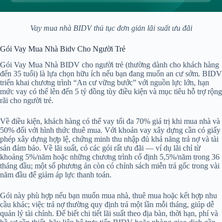
Vay mua nhà BIDV thủ tục đơn giản lãi suất ưu đãi
Gói Vay Mua Nhà Bidv Cho Người Trẻ
Gói Vay Mua Nhà BIDV cho người trẻ (thường dành cho khách hàng
đến 35 tuổi) là lựa chọn hữu ích nếu bạn đang muốn an cư sớm. BIDV
triển khai chương trình “An cư vững bước” với nguồn lực lớn, hạn
mức vay có thể lên đến 5 tỷ đồng tùy điều kiện và mục tiêu hỗ trợ rộng
rãi cho người trẻ.
Về điều kiện, khách hàng có thể vay tối đa 70% giá trị khi mua nhà và
50% đối với hình thức thuê mua. Với khoản vay xây dựng cần có giấy
phép xây dựng hợp lệ, chứng minh thu nhập đủ khả năng trả nợ và tài
sản đảm bảo. Về lãi suất, có các gói rất ưu đãi — ví dụ lãi chỉ từ
khoảng 5%/năm hoặc những chương trình cố định 5,5%/năm trong 36
tháng đầu; một số phương án còn có chính sách miễn trả gốc trong vài
năm đầu để giảm áp lực thanh toán.
Gói này phù hợp nếu bạn muốn mua nhà, thuê mua hoặc kết hợp nhu
cầu khác; việc trả nợ thường quy định trả một lần mỗi tháng, giúp dễ
quản lý tài chính. Để biết chi tiết lãi suất theo địa bàn, thời hạn, phí và