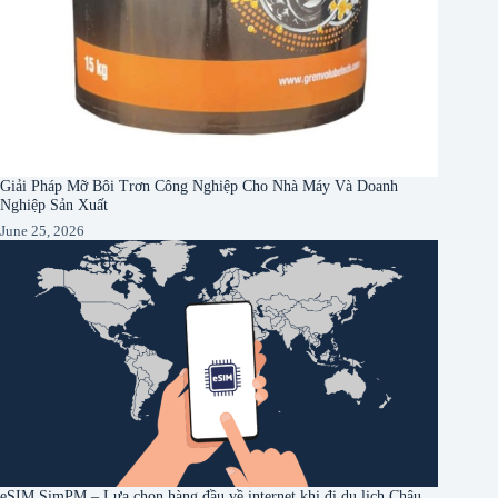
Giải Pháp Mỡ Bôi Trơn Công Nghiệp Cho Nhà Máy Và Doanh
Nghiệp Sản Xuất
June 25, 2026
eSIM SimPM – Lựa chọn hàng đầu về internet khi đi du lịch Châu