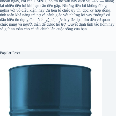
khoản ngay, chỉ cần CMND, hỗ trợ nợ xấu hay dịch vụ 24/7 — mang
lại nhiều tiện lợi khi bạn cần tiền gấp. Nhưng tiện lợi không đồng
nghĩa với vô điều kiện: hãy ưu tiên tổ chức uy tín, đọc kỹ hợp đồng,
tính toán khả năng trả nợ và cảnh giác với những lời vay “nóng” có
dấu hiệu tín dụng đen. Nếu gặp áp lực hay đe dọa, tìm đến cơ quan
chức năng và người thân để được hỗ trợ. Quyết định tỉnh táo hôm nay
sẽ giữ an toàn cho cả tài chính lẫn cuộc sống của bạn.
Popular Posts