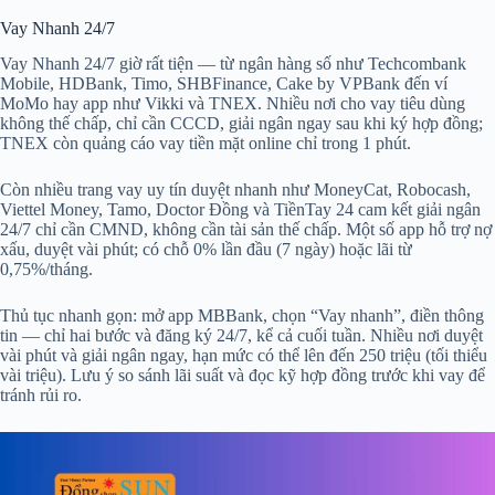
Vay Nhanh 24/7
Vay Nhanh 24/7 giờ rất tiện — từ ngân hàng số như Techcombank
Mobile, HDBank, Timo, SHBFinance, Cake by VPBank đến ví
MoMo hay app như Vikki và TNEX. Nhiều nơi cho vay tiêu dùng
không thế chấp, chỉ cần CCCD, giải ngân ngay sau khi ký hợp đồng;
TNEX còn quảng cáo vay tiền mặt online chỉ trong 1 phút.
Còn nhiều trang vay uy tín duyệt nhanh như MoneyCat, Robocash,
Viettel Money, Tamo, Doctor Đồng và TiềnTay 24 cam kết giải ngân
24/7 chỉ cần CMND, không cần tài sản thế chấp. Một số app hỗ trợ nợ
xấu, duyệt vài phút; có chỗ 0% lần đầu (7 ngày) hoặc lãi từ
0,75%/tháng.
Thủ tục nhanh gọn: mở app MBBank, chọn “Vay nhanh”, điền thông
tin — chỉ hai bước và đăng ký 24/7, kể cả cuối tuần. Nhiều nơi duyệt
vài phút và giải ngân ngay, hạn mức có thể lên đến 250 triệu (tối thiểu
vài triệu). Lưu ý so sánh lãi suất và đọc kỹ hợp đồng trước khi vay để
tránh rủi ro.