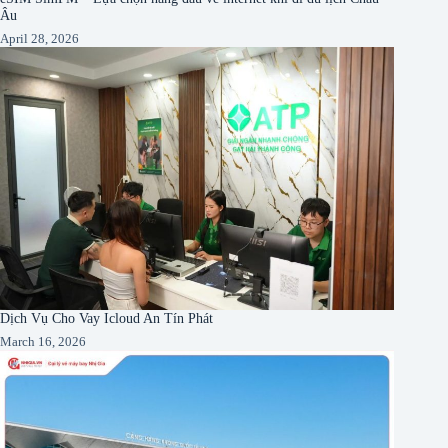
Âu
April 28, 2026
Dịch Vụ Cho Vay Icloud An Tín Phát
March 16, 2026