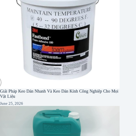
Giải Pháp Keo Dán Nhanh Và Keo Dán Kính Công Nghiệp Cho Mọi
Vật Liệu
June 25, 2026