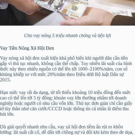
Cho vay nóng 5 triệu nhanh chóng và tiện lợi
Vay Tiền Nóng Xã Hội Đen
Vay nóng xã hội đen xuất hiện khá phổ biến khi người dân cần tiền
gấp vì thủ tục nhanh, không cần thế chấp. Tuy nhiên lãi suất của hình
thức này theo nhiều nguồn có thể lên tới 1000–2100%/năm, con số
khủng khiếp so với mức 20%/năm theo Điều 468 Bộ luật Dân sự
2015.
Hạn mức vay rất đa dạng, từ tối thiểu khoảng 10 triệu đồng đến mức
cao có thể lên tới 5 tỷ đồng; khoản vay lớn thường nhắm tới doanh
nghiệp hoặc người có nhu cầu vốn lớn. Thủ tục đơn giản chỉ cần giấy
tờ tùy thân như căn cước/CCCD hoặc thông tin cá nhân là điểm thu
hút lớn.
Dù giải quyết nhanh nhu cầu, vay xã hội đen tiềm ẩn rủi ro khôn
lường: lãi suất cắt cổ, dễ dẫn tới chồng nợ và đôi khi kèm theo đe dọa,