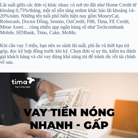
Lãi suất giữa các đơn vị khác nhau: có nơi ưu đãi như Home Credit từ
khoảng 0,75%/tháng, một số nền tảng online khác báo lãi khoảng 14–
20%/năm. Những tên tuổi phổ biến hiện nay gồm MoneyCat,
Robocash, Doctor Đồng, Senmo, OnCredit, F88, Tima, FE Credit,
Mirae Asset… cùng nhiều app ngân hàng số như Techcombank
Mobile, HDBank, Timo, Cake, MoMo.
Khi cần vay 5 triệu, bạn nên so sánh lãi suất, phí ẩn và thời hạn trả
góp, đọc kỹ hợp đồng trước khi ký. Chọn đơn vị uy tín, kiểm tra đánh
giá khách hàng và chỉ vay đúng khả năng trả để tránh rắc rối tài chính
về sau.