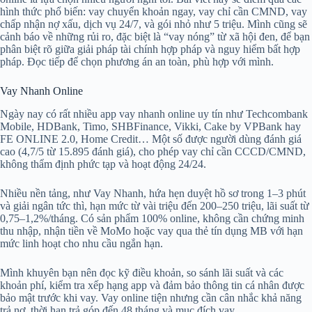
hình thức phổ biến: vay chuyển khoản ngay, vay chỉ cần CMND, vay
chấp nhận nợ xấu, dịch vụ 24/7, và gói nhỏ như 5 triệu. Mình cũng sẽ
cảnh báo về những rủi ro, đặc biệt là “vay nóng” từ xã hội đen, để bạn
phân biệt rõ giữa giải pháp tài chính hợp pháp và nguy hiểm bất hợp
pháp. Đọc tiếp để chọn phương án an toàn, phù hợp với mình.
Vay Nhanh Online
Ngày nay có rất nhiều app vay nhanh online uy tín như Techcombank
Mobile, HDBank, Timo, SHBFinance, Vikki, Cake by VPBank hay
FE ONLINE 2.0, Home Credit… Một số được người dùng đánh giá
cao (4,7/5 từ 15.895 đánh giá), cho phép vay chỉ cần CCCD/CMND,
không thẩm định phức tạp và hoạt động 24/24.
Nhiều nền tảng, như Vay Nhanh, hứa hẹn duyệt hồ sơ trong 1–3 phút
và giải ngân tức thì, hạn mức từ vài triệu đến 200–250 triệu, lãi suất từ
0,75–1,2%/tháng. Có sản phẩm 100% online, không cần chứng minh
thu nhập, nhận tiền về MoMo hoặc vay qua thẻ tín dụng MB với hạn
mức linh hoạt cho nhu cầu ngắn hạn.
Mình khuyên bạn nên đọc kỹ điều khoản, so sánh lãi suất và các
khoản phí, kiểm tra xếp hạng app và đảm bảo thông tin cá nhân được
bảo mật trước khi vay. Vay online tiện nhưng cần cân nhắc khả năng
trả nợ, thời hạn trả góp đến 48 tháng và mục đích vay.