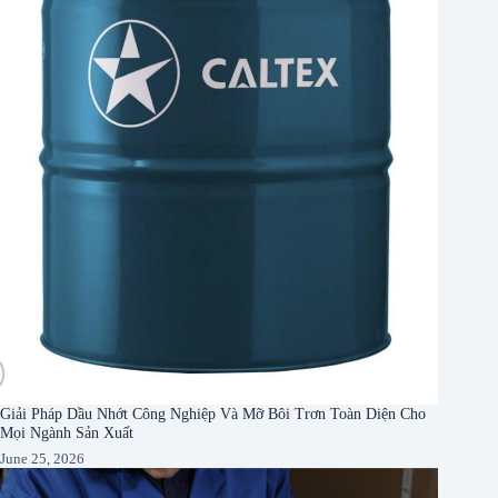
Giải Pháp Dầu Nhớt Công Nghiệp Và Mỡ Bôi Trơn Toàn Diện Cho
Mọi Ngành Sản Xuất
June 25, 2026