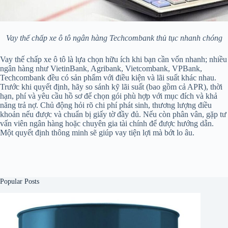
Vay thế chấp xe ô tô ngân hàng Techcombank thủ tục nhanh chóng
Vay thế chấp xe ô tô là lựa chọn hữu ích khi bạn cần vốn nhanh; nhiều
ngân hàng như VietinBank, Agribank, Vietcombank, VPBank,
Techcombank đều có sản phẩm với điều kiện và lãi suất khác nhau.
Trước khi quyết định, hãy so sánh kỹ lãi suất (bao gồm cả APR), thời
hạn, phí và yêu cầu hồ sơ để chọn gói phù hợp với mục đích và khả
năng trả nợ. Chủ động hỏi rõ chi phí phát sinh, thương lượng điều
khoản nếu được và chuẩn bị giấy tờ đầy đủ. Nếu còn phân vân, gặp tư
vấn viên ngân hàng hoặc chuyên gia tài chính để được hướng dẫn.
Một quyết định thông minh sẽ giúp vay tiện lợi mà bớt lo âu.
Popular Posts