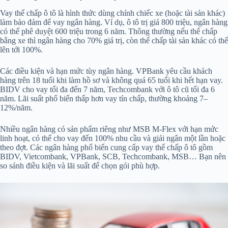
Vay thế chấp ô tô là hình thức dùng chính chiếc xe (hoặc tài sản khác)
làm bảo đảm để vay ngân hàng. Ví dụ, ô tô trị giá 800 triệu, ngân hàng
có thể phê duyệt 600 triệu trong 6 năm. Thông thường nếu thế chấp
bằng xe thì ngân hàng cho 70% giá trị, còn thế chấp tài sản khác có thể
lên tới 100%.
Các điều kiện và hạn mức tùy ngân hàng. VPBank yêu cầu khách
hàng trên 18 tuổi khi làm hồ sơ và không quá 65 tuổi khi hết hạn vay.
BIDV cho vay tối đa đến 7 năm, Techcombank với ô tô cũ tối đa 6
năm. Lãi suất phổ biến thấp hơn vay tín chấp, thường khoảng 7–
12%/năm.
Nhiều ngân hàng có sản phẩm riêng như MSB M-Flex với hạn mức
linh hoạt, có thể cho vay đến 100% nhu cầu và giải ngân một lần hoặc
theo đợt. Các ngân hàng phổ biến cung cấp vay thế chấp ô tô gồm
BIDV, Vietcombank, VPBank, SCB, Techcombank, MSB… Bạn nên
so sánh điều kiện và lãi suất để chọn gói phù hợp.