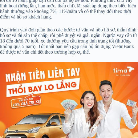
tối đa 10 năm, giúp bạn cân đối trả nợ dễ hơn. Phương thức cho vay
linh hoạt (từng lần, hạn mức, thấu chi), lãi suất áp dụng theo biểu hiện
hành thường vào khoảng 7%–11%/năm và có thể thay đổi theo thời
điểm và hồ sơ khách hàng.
Quy trình vay đơn giản theo các bước: tư vấn và nộp hồ sơ, thẩm định
hồ sơ và tài sản thế chấp, rồi phê duyệt và giải ngân. Người vay cần từ
18 đến dưới 70 tuổi, xe thường yêu cầu trong tình trạng tốt (thường
không quá 5 năm). Tốt nhất bạn nên gặp cán bộ tín dụng VietinBank
để được tư vấn chi tiết theo trường hợp cụ thể.