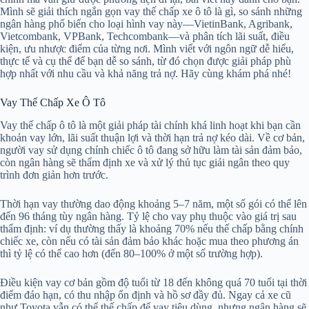
Mình sẽ giải thích ngắn gọn vay thế chấp xe ô tô là gì, so sánh những
ngân hàng phổ biến cho loại hình vay này—VietinBank, Agribank,
Vietcombank, VPBank, Techcombank—và phân tích lãi suất, điều
kiện, ưu nhược điểm của từng nơi. Mình viết với ngôn ngữ dễ hiểu,
thực tế và cụ thể để bạn dễ so sánh, từ đó chọn được giải pháp phù
hợp nhất với nhu cầu và khả năng trả nợ. Hãy cùng khám phá nhé!
Vay Thế Chấp Xe Ô Tô
Vay thế chấp ô tô là một giải pháp tài chính khá linh hoạt khi bạn cần
khoản vay lớn, lãi suất thuận lợi và thời hạn trả nợ kéo dài. Về cơ bản,
người vay sử dụng chính chiếc ô tô đang sở hữu làm tài sản đảm bảo,
còn ngân hàng sẽ thẩm định xe và xử lý thủ tục giải ngân theo quy
trình đơn giản hơn trước.
Thời hạn vay thường dao động khoảng 5–7 năm, một số gói có thể lên
đến 96 tháng tùy ngân hàng. Tỷ lệ cho vay phụ thuộc vào giá trị sau
thẩm định: ví dụ thường thấy là khoảng 70% nếu thế chấp bằng chính
chiếc xe, còn nếu có tài sản đảm bảo khác hoặc mua theo phương án
thì tỷ lệ có thể cao hơn (đến 80–100% ở một số trường hợp).
Điều kiện vay cơ bản gồm độ tuổi từ 18 đến không quá 70 tuổi tại thời
điểm đáo hạn, có thu nhập ổn định và hồ sơ đầy đủ. Ngay cả xe cũ
như Toyota vẫn có thể thế chấp để vay tiêu dùng, nhưng ngân hàng sẽ