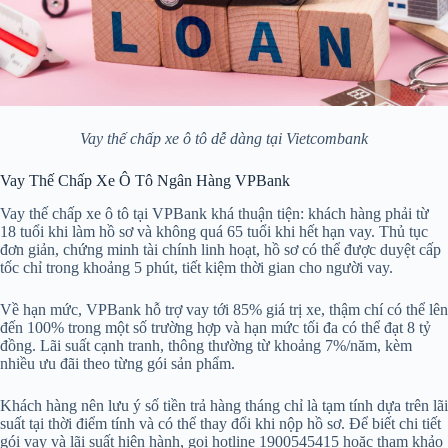
Vay thế chấp xe ô tô dễ dàng tại Vietcombank
Vay Thế Chấp Xe Ô Tô Ngân Hàng VPBank
Vay thế chấp xe ô tô tại VPBank khá thuận tiện: khách hàng phải từ
18 tuổi khi làm hồ sơ và không quá 65 tuổi khi hết hạn vay. Thủ tục
đơn giản, chứng minh tài chính linh hoạt, hồ sơ có thể được duyệt cấp
tốc chỉ trong khoảng 5 phút, tiết kiệm thời gian cho người vay.
Về hạn mức, VPBank hỗ trợ vay tới 85% giá trị xe, thậm chí có thể lên
đến 100% trong một số trường hợp và hạn mức tối đa có thể đạt 8 tỷ
đồng. Lãi suất cạnh tranh, thông thường từ khoảng 7%/năm, kèm
nhiều ưu đãi theo từng gói sản phẩm.
Khách hàng nên lưu ý số tiền trả hàng tháng chỉ là tạm tính dựa trên lãi
suất tại thời điểm tính và có thể thay đổi khi nộp hồ sơ. Để biết chi tiết
gói vay và lãi suất hiện hành, gọi hotline 1900545415 hoặc tham khảo