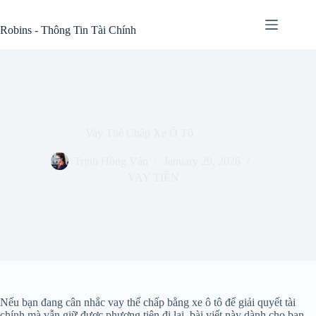
Skip
to
Robins - Thông Tin Tài Chính
content
Vay Thế Chấp Xe Ô Tô
Trịnh Hồng Vân
January 29, 2026
VAY TIỀN
Nếu bạn đang cân nhắc vay thế chấp bằng xe ô tô để giải quyết tài
chính mà vẫn giữ được phương tiện đi lại, bài viết này dành cho bạn.