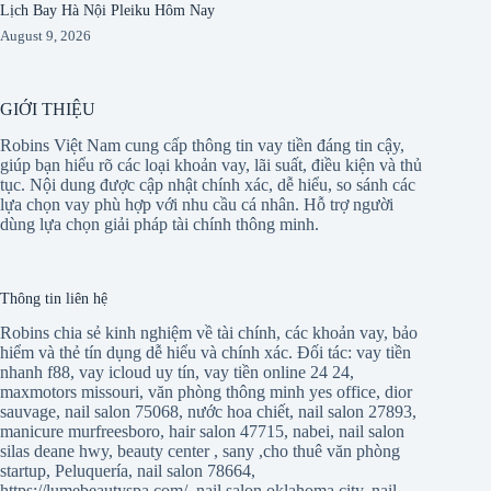
Lịch Bay Hà Nội Pleiku Hôm Nay
August 9, 2026
GIỚI THIỆU
Robins Việt Nam cung cấp thông tin vay tiền đáng tin cậy,
giúp bạn hiểu rõ các loại khoản vay, lãi suất, điều kiện và thủ
tục. Nội dung được cập nhật chính xác, dễ hiểu, so sánh các
lựa chọn vay phù hợp với nhu cầu cá nhân. Hỗ trợ người
dùng lựa chọn giải pháp tài chính thông minh.
Thông tin liên hệ
Robins chia sẻ kinh nghiệm về tài chính, các khoản vay, bảo
hiểm và thẻ tín dụng dễ hiểu và chính xác. Đối tác:
vay tiền
nhanh f88
,
vay icloud uy tín
,
vay tiền online 24 24
,
maxmotors missouri
,
văn phòng thông minh yes office
,
dior
sauvage
,
nail salon 75068
,
nước hoa chiết
,
nail salon 27893
,
manicure murfreesboro
,
hair salon 47715
,
nabei
,
nail salon
silas deane hwy
,
beauty center
,
sany
,
cho thuê văn phòng
startup
,
Peluquería
,
nail salon 78664
,
https://lumebeautyspa.com/
,
nail salon oklahoma city
,
nail