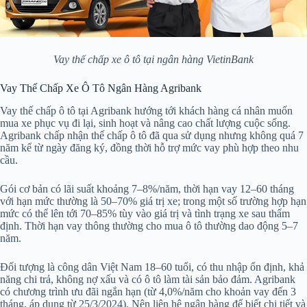
Vay thế chấp xe ô tô tại ngân hàng VietinBank
Vay Thế Chấp Xe Ô Tô Ngân Hàng Agribank
Vay thế chấp ô tô tại Agribank hướng tới khách hàng cá nhân muốn
mua xe phục vụ đi lại, sinh hoạt và nâng cao chất lượng cuộc sống.
Agribank chấp nhận thế chấp ô tô đã qua sử dụng nhưng không quá 7
năm kể từ ngày đăng ký, đồng thời hỗ trợ mức vay phù hợp theo nhu
cầu.
Gói cơ bản có lãi suất khoảng 7–8%/năm, thời hạn vay 12–60 tháng
với hạn mức thường là 50–70% giá trị xe; trong một số trường hợp hạn
mức có thể lên tới 70–85% tùy vào giá trị và tình trạng xe sau thẩm
định. Thời hạn vay thông thường cho mua ô tô thường dao động 5–7
năm.
Đối tượng là công dân Việt Nam 18–60 tuổi, có thu nhập ổn định, khả
năng chi trả, không nợ xấu và có ô tô làm tài sản bảo đảm. Agribank
có chương trình ưu đãi ngắn hạn (từ 4,0%/năm cho khoản vay đến 3
tháng, áp dụng từ 25/3/2024). Nên liên hệ ngân hàng để biết chi tiết và