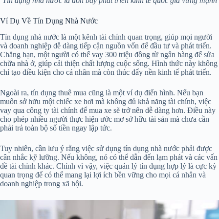
Tín dụng nhà nước là đòn bẩy phát triển kinh tế quốc gia vững mạnh
Ví Dụ Về Tín Dụng Nhà Nước
Tín dụng nhà nước là một kênh tài chính quan trọng, giúp mọi người
và doanh nghiệp dễ dàng tiếp cận nguồn vốn để đầu tư và phát triển.
Chẳng hạn, một người có thể vay 300 triệu đồng từ ngân hàng để sửa
chữa nhà ở, giúp cải thiện chất lượng cuộc sống. Hình thức này không
chỉ tạo điều kiện cho cá nhân mà còn thúc đẩy nền kinh tế phát triển.
Ngoài ra, tín dụng thuê mua cũng là một ví dụ điển hình. Nếu bạn
muốn sở hữu một chiếc xe hơi mà không đủ khả năng tài chính, việc
vay qua công ty tài chính để mua xe sẽ trở nên dễ dàng hơn. Điều này
cho phép nhiều người thực hiện ước mơ sở hữu tài sản mà chưa cần
phải trả toàn bộ số tiền ngay lập tức.
Tuy nhiên, cần lưu ý rằng việc sử dụng tín dụng nhà nước phải được
cân nhắc kỹ lưỡng. Nếu không, nó có thể dẫn đến lạm phát và các vấn
đề tài chính khác. Chính vì vậy, việc quản lý tín dụng hợp lý là cực kỳ
quan trọng để có thể mang lại lợi ích bền vững cho mọi cá nhân và
doanh nghiệp trong xã hội.