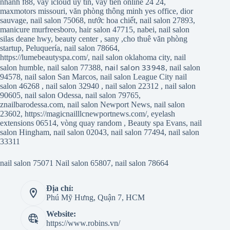
nhanh f88
,
vay icloud uy tín
,
vay tiền online 24 24
,
maxmotors missouri
,
văn phòng thông minh yes office
,
dior
sauvage
,
nail salon 75068
,
nước hoa chiết
,
nail salon 27893
,
manicure murfreesboro
,
hair salon 47715
,
nabei
,
nail salon
silas deane hwy
,
beauty center
,
sany
,
cho thuê văn phòng
startup
,
Peluquería
,
nail salon 78664
,
https://lumebeautyspa.com/
,
nail salon oklahoma city
,
nail
nail salon 33948
salon humble
,
nail salon 77388
,
,
nail salon
94578
,
nail salon San Marcos
,
nail salon League City
nail
salon 46268
,
nail salon 32940
,
nail salon 22312
,
nail salon
90605
,
nail salon Odessa
,
nail salon 79765
,
znailbarodessa.com
,
nail salon Newport News
,
nail salon
23602
,
https://magicnailllcnewportnews.com/
,
eyelash
extensions 06514
,
vòng quay random
,
Beauty spa Evans
,
nail
salon Hingham
,
nail salon 02043
,
nail salon 77494
,
nail salon
33311
nail salon 75071
Nail salon 65807
,
nail salon 78664
Địa chỉ:
Phú Mỹ Hưng, Quận 7, HCM
Website:
https://www.robins.vn/