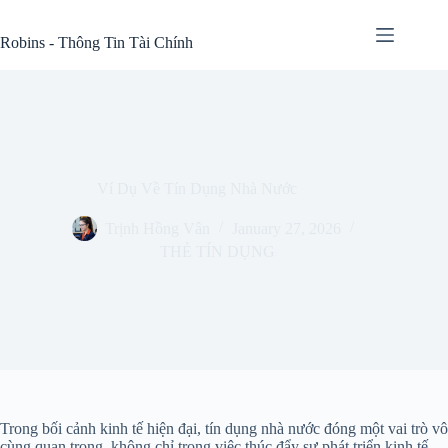
Skip
to
Robins - Thông Tin Tài Chính
content
Ví Dụ Về Tín Dụng Nhà Nước
Trịnh Hồng Vân
January 27, 2026
THẺ TÍN DỤNG
Trong bối cảnh kinh tế hiện đại, tín dụng nhà nước đóng một vai trò vô
cùng quan trọng, không chỉ trong việc thúc đẩy sự phát triển kinh tế