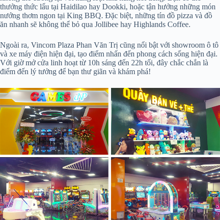
thưởng thức lẩu tại Haidilao hay Dookki, hoặc tận hưởng những món
nướng thơm ngon tại King BBQ. Đặc biệt, những tín đồ pizza và đồ
ăn nhanh sẽ không thể bỏ qua Jollibee hay Highlands Coffee.
Ngoài ra, Vincom Plaza Phan Văn Trị cũng nổi bật với showroom ô tô
và xe máy điện hiện đại, tạo điểm nhấn đến phong cách sống hiện đại.
Với giờ mở cửa linh hoạt từ 10h sáng đến 22h tối, đây chắc chắn là
điểm đến lý tưởng để bạn thư giãn và khám phá!