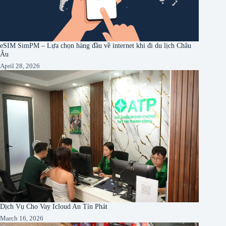
eSIM SimPM – Lựa chọn hàng đầu về internet khi đi du lịch Châu
Âu
April 28, 2026
Dịch Vụ Cho Vay Icloud An Tín Phát
March 16, 2026