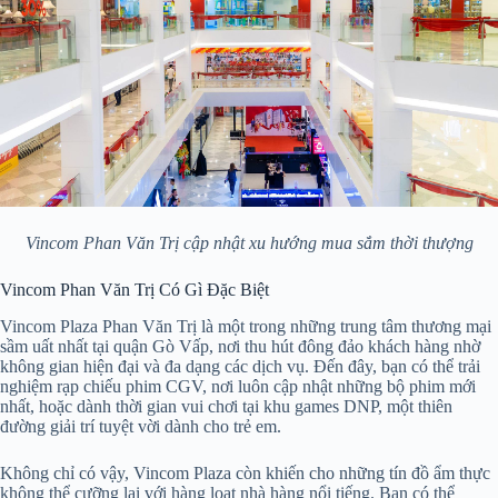
Vincom Phan Văn Trị cập nhật xu hướng mua sắm thời thượng
Vincom Phan Văn Trị Có Gì Đặc Biệt
Vincom Plaza Phan Văn Trị là một trong những trung tâm thương mại
sầm uất nhất tại quận Gò Vấp, nơi thu hút đông đảo khách hàng nhờ
không gian hiện đại và đa dạng các dịch vụ. Đến đây, bạn có thể trải
nghiệm rạp chiếu phim CGV, nơi luôn cập nhật những bộ phim mới
nhất, hoặc dành thời gian vui chơi tại khu games DNP, một thiên
đường giải trí tuyệt vời dành cho trẻ em.
Không chỉ có vậy, Vincom Plaza còn khiến cho những tín đồ ẩm thực
không thể cưỡng lại với hàng loạt nhà hàng nổi tiếng. Bạn có thể