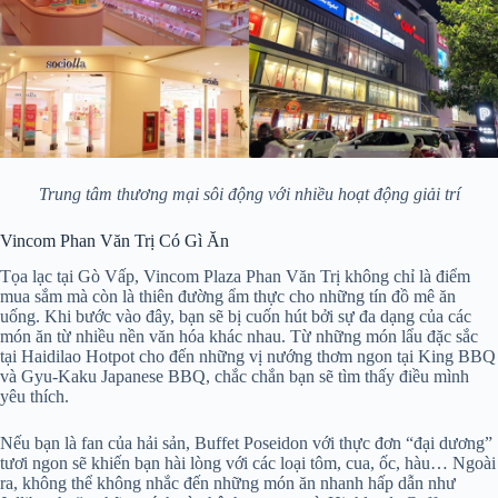
Trung tâm thương mại sôi động với nhiều hoạt động giải trí
Vincom Phan Văn Trị Có Gì Ăn
Tọa lạc tại Gò Vấp, Vincom Plaza Phan Văn Trị không chỉ là điểm
mua sắm mà còn là thiên đường ẩm thực cho những tín đồ mê ăn
uống. Khi bước vào đây, bạn sẽ bị cuốn hút bởi sự đa dạng của các
món ăn từ nhiều nền văn hóa khác nhau. Từ những món lẩu đặc sắc
tại Haidilao Hotpot cho đến những vị nướng thơm ngon tại King BBQ
và Gyu-Kaku Japanese BBQ, chắc chắn bạn sẽ tìm thấy điều mình
yêu thích.
Nếu bạn là fan của hải sản, Buffet Poseidon với thực đơn “đại dương”
tươi ngon sẽ khiến bạn hài lòng với các loại tôm, cua, ốc, hàu… Ngoài
ra, không thể không nhắc đến những món ăn nhanh hấp dẫn như