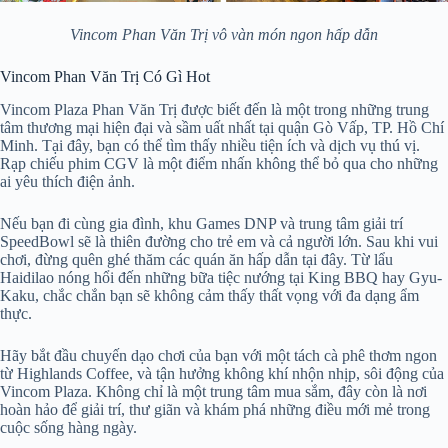
Vincom Phan Văn Trị vô vàn món ngon hấp dẫn
Vincom Phan Văn Trị Có Gì Hot
Vincom Plaza Phan Văn Trị được biết đến là một trong những trung
tâm thương mại hiện đại và sầm uất nhất tại quận Gò Vấp, TP. Hồ Chí
Minh. Tại đây, bạn có thể tìm thấy nhiều tiện ích và dịch vụ thú vị.
Rạp chiếu phim CGV là một điểm nhấn không thể bỏ qua cho những
ai yêu thích điện ảnh.
Nếu bạn đi cùng gia đình, khu Games DNP và trung tâm giải trí
SpeedBowl sẽ là thiên đường cho trẻ em và cả người lớn. Sau khi vui
chơi, đừng quên ghé thăm các quán ăn hấp dẫn tại đây. Từ lẩu
Haidilao nóng hổi đến những bữa tiệc nướng tại King BBQ hay Gyu-
Kaku, chắc chắn bạn sẽ không cảm thấy thất vọng với đa dạng ẩm
thực.
Hãy bắt đầu chuyến dạo chơi của bạn với một tách cà phê thơm ngon
từ Highlands Coffee, và tận hưởng không khí nhộn nhịp, sôi động của
Vincom Plaza. Không chỉ là một trung tâm mua sắm, đây còn là nơi
hoàn hảo để giải trí, thư giãn và khám phá những điều mới mẻ trong
cuộc sống hàng ngày.