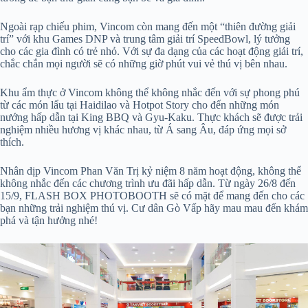
Ngoài rạp chiếu phim, Vincom còn mang đến một “thiên đường giải
trí” với khu Games DNP và trung tâm giải trí SpeedBowl, lý tưởng
cho các gia đình có trẻ nhỏ. Với sự đa dạng của các hoạt động giải trí,
chắc chắn mọi người sẽ có những giờ phút vui vẻ thú vị bên nhau.
Khu ẩm thực ở Vincom không thể không nhắc đến với sự phong phú
từ các món lẩu tại Haidilao và Hotpot Story cho đến những món
nướng hấp dẫn tại King BBQ và Gyu-Kaku. Thực khách sẽ được trải
nghiệm nhiều hương vị khác nhau, từ Á sang Âu, đáp ứng mọi sở
thích.
Nhân dịp Vincom Phan Văn Trị kỷ niệm 8 năm hoạt động, không thể
không nhắc đến các chương trình ưu đãi hấp dẫn. Từ ngày 26/8 đến
15/9, FLASH BOX PHOTOBOOTH sẽ có mặt để mang đến cho các
bạn những trải nghiệm thú vị. Cư dân Gò Vấp hãy mau mau đến khám
phá và tận hưởng nhé!