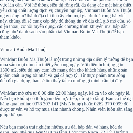
vực lân cận. Với hệ thống siêu thị rộng rãi, đa dạng các mặt hàng thiết
yếu cùng chất lượng dịch vụ chuyên nghiệp, Vinmart Buôn Ma Thuột
ngày càng trở thành địa chỉ tin cậy cho mọi gia đình. Trong bài viết
này, chúng tôi sẽ cung cấp đầy đủ thông tin về địa chỉ, giờ mở cửa, số
điện thoại, cơ hội tuyển dụng, các chương trình khuyến mãi hấp dẫn
cũng như danh sách sản phẩm tại Vinmart Buôn Ma Thuột để bạn
tham khảo.
Vinmart Buôn Ma Thuột
WinMart Buôn Ma Thuột là một trong những địa điểm lý tưởng để bạn
mua sắm mọi nhu cầu thiết yếu hàng ngày. Với diện tích rộng gần
1300 m2, siêu thị này cam kết mang đến cho khách hàng những sản
phẩm chất lượng tốt nhất và giá cả hợp lý. Từ thực phẩm tươi sống
đến đồ gia dụng, bạn sẽ tìm thấy tất cả những gì mình cần tại đây.
WinMart mở cửa từ 8:00 đến 22:00 hàng ngày, kể cả vào các ngày lễ.
Nếu bạn không có thời gian đến trực tiếp, đừng lo lắng! Bạn có thể đặt
hàng qua hotline 0378 307 141 (Ms Nhung) hoặc 0262 379 0999 để
được tư vấn và hỗ trợ mua sắm nhanh chóng. Nhân viên luôn sẵn sàng
giúp đỡ bạn.
Nếu bạn muốn trải nghiệm những ưu đãi hấp dẫn và hàng hóa đa
dạng, hãy ghé qua WinMart tại tầng 1 Vincom Plaza, 72 Lý Thường