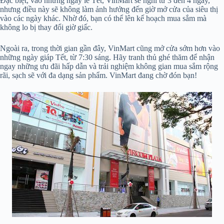
Đặc biệt, vào những ngày lễ Tết, VinMart sẽ nghỉ từ 3 đến 4 ngày,
nhưng điều này sẽ không làm ảnh hưởng đến giờ mở cửa của siêu thị
vào các ngày khác. Nhờ đó, bạn có thể lên kế hoạch mua sắm mà
không lo bị thay đổi giờ giấc.
Ngoài ra, trong thời gian gần đây, VinMart cũng mở cửa sớm hơn vào
những ngày giáp Tết, từ 7:30 sáng. Hãy tranh thủ ghé thăm để nhận
ngay những ưu đãi hấp dẫn và trải nghiệm không gian mua sắm rộng
rãi, sạch sẽ với đa dạng sản phẩm. VinMart đang chờ đón bạn!