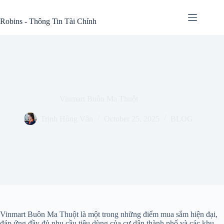
Skip
to
Robins - Thông Tin Tài Chính
content
Vinmart Buôn Ma Thuột
Trịnh Hồng Vân
October 25, 2025
BLOG
Vinmart Buôn Ma Thuột là một trong những điểm mua sắm hiện đại,
đáp ứng đầy đủ nhu cầu tiêu dùng của cư dân thành phố và các khu