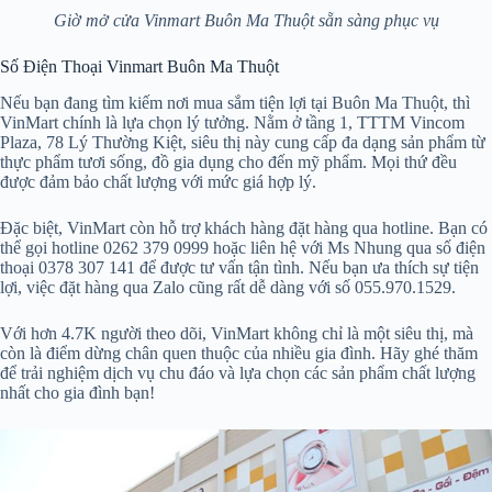
Giờ mở cửa Vinmart Buôn Ma Thuột sẵn sàng phục vụ
Số Điện Thoại Vinmart Buôn Ma Thuột
Nếu bạn đang tìm kiếm nơi mua sắm tiện lợi tại Buôn Ma Thuột, thì
VinMart chính là lựa chọn lý tưởng. Nằm ở tầng 1, TTTM Vincom
Plaza, 78 Lý Thường Kiệt, siêu thị này cung cấp đa dạng sản phẩm từ
thực phẩm tươi sống, đồ gia dụng cho đến mỹ phẩm. Mọi thứ đều
được đảm bảo chất lượng với mức giá hợp lý.
Đặc biệt, VinMart còn hỗ trợ khách hàng đặt hàng qua hotline. Bạn có
thể gọi hotline 0262 379 0999 hoặc liên hệ với Ms Nhung qua số điện
thoại 0378 307 141 để được tư vấn tận tình. Nếu bạn ưa thích sự tiện
lợi, việc đặt hàng qua Zalo cũng rất dễ dàng với số 055.970.1529.
Với hơn 4.7K người theo dõi, VinMart không chỉ là một siêu thị, mà
còn là điểm dừng chân quen thuộc của nhiều gia đình. Hãy ghé thăm
để trải nghiệm dịch vụ chu đáo và lựa chọn các sản phẩm chất lượng
nhất cho gia đình bạn!