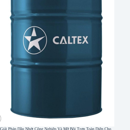
Giải Pháp Dầu Nhớt Công Nghiệp Và Mỡ Bôi Trơn Toàn Diện Cho