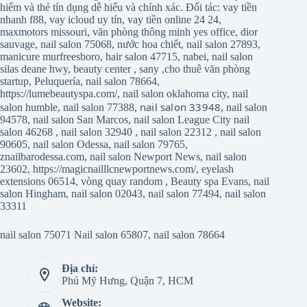
hiểm và thẻ tín dụng dễ hiểu và chính xác. Đối tác:
vay tiền
nhanh f88
,
vay icloud uy tín
,
vay tiền online 24 24
,
maxmotors missouri
,
văn phòng thông minh yes office
,
dior
sauvage
,
nail salon 75068
,
nước hoa chiết
,
nail salon 27893
,
manicure murfreesboro
,
hair salon 47715
,
nabei
,
nail salon
silas deane hwy
,
beauty center
,
sany
,
cho thuê văn phòng
startup
,
Peluquería
,
nail salon 78664
,
https://lumebeautyspa.com/
,
nail salon oklahoma city
,
nail
nail salon 33948
salon humble
,
nail salon 77388
,
,
nail salon
94578
,
nail salon San Marcos
,
nail salon League City
nail
salon 46268
,
nail salon 32940
,
nail salon 22312
,
nail salon
90605
,
nail salon Odessa
,
nail salon 79765
,
znailbarodessa.com
,
nail salon Newport News
,
nail salon
23602
,
https://magicnailllcnewportnews.com/
,
eyelash
extensions 06514
,
vòng quay random
,
Beauty spa Evans
,
nail
salon Hingham
,
nail salon 02043
,
nail salon 77494
,
nail salon
33311
nail salon 75071
Nail salon 65807
,
nail salon 78664
Địa chỉ:
Phú Mỹ Hưng, Quận 7, HCM
Website: