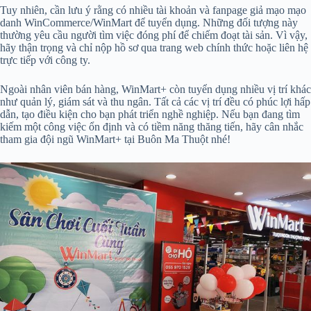
Tuy nhiên, cần lưu ý rằng có nhiều tài khoản và fanpage giả mạo mạo
danh WinCommerce/WinMart để tuyển dụng. Những đối tượng này
thường yêu cầu người tìm việc đóng phí để chiếm đoạt tài sản. Vì vậy,
hãy thận trọng và chỉ nộp hồ sơ qua trang web chính thức hoặc liên hệ
trực tiếp với công ty.
Ngoài nhân viên bán hàng, WinMart+ còn tuyển dụng nhiều vị trí khác
như quản lý, giám sát và thu ngân. Tất cả các vị trí đều có phúc lợi hấp
dẫn, tạo điều kiện cho bạn phát triển nghề nghiệp. Nếu bạn đang tìm
kiếm một công việc ổn định và có tiềm năng thăng tiến, hãy cân nhắc
tham gia đội ngũ WinMart+ tại Buôn Ma Thuột nhé!