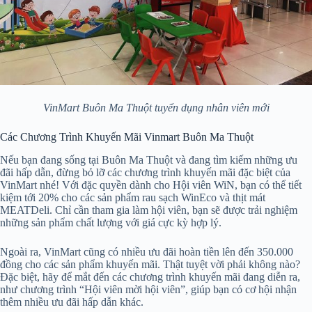
VinMart Buôn Ma Thuột tuyển dụng nhân viên mới
Các Chương Trình Khuyến Mãi Vinmart Buôn Ma Thuột
Nếu bạn đang sống tại Buôn Ma Thuột và đang tìm kiếm những ưu
đãi hấp dẫn, đừng bỏ lỡ các chương trình khuyến mãi đặc biệt của
VinMart nhé! Với đặc quyền dành cho Hội viên WiN, bạn có thể tiết
kiệm tới 20% cho các sản phẩm rau sạch WinEco và thịt mát
MEATDeli. Chỉ cần tham gia làm hội viên, bạn sẽ được trải nghiệm
những sản phẩm chất lượng với giá cực kỳ hợp lý.
Ngoài ra, VinMart cũng có nhiều ưu đãi hoàn tiền lên đến 350.000
đồng cho các sản phẩm khuyến mãi. Thật tuyệt vời phải không nào?
Đặc biệt, hãy để mắt đến các chương trình khuyến mãi đang diễn ra,
như chương trình “Hội viên mời hội viên”, giúp bạn có cơ hội nhận
thêm nhiều ưu đãi hấp dẫn khác.