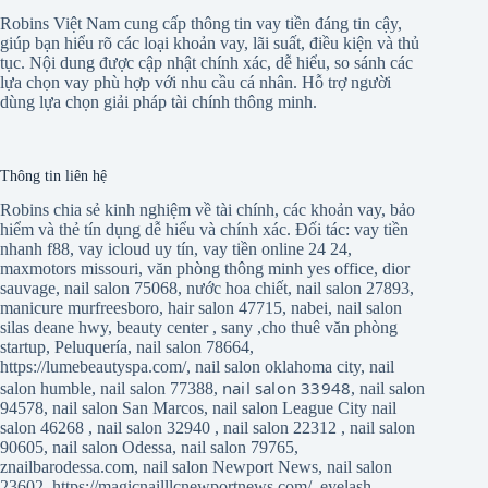
Robins Việt Nam cung cấp thông tin vay tiền đáng tin cậy,
giúp bạn hiểu rõ các loại khoản vay, lãi suất, điều kiện và thủ
tục. Nội dung được cập nhật chính xác, dễ hiểu, so sánh các
lựa chọn vay phù hợp với nhu cầu cá nhân. Hỗ trợ người
dùng lựa chọn giải pháp tài chính thông minh.
Thông tin liên hệ
Robins chia sẻ kinh nghiệm về tài chính, các khoản vay, bảo
hiểm và thẻ tín dụng dễ hiểu và chính xác. Đối tác:
vay tiền
nhanh f88
,
vay icloud uy tín
,
vay tiền online 24 24
,
maxmotors missouri
,
văn phòng thông minh yes office
,
dior
sauvage
,
nail salon 75068
,
nước hoa chiết
,
nail salon 27893
,
manicure murfreesboro
,
hair salon 47715
,
nabei
,
nail salon
silas deane hwy
,
beauty center
,
sany
,
cho thuê văn phòng
startup
,
Peluquería
,
nail salon 78664
,
https://lumebeautyspa.com/
,
nail salon oklahoma city
,
nail
nail salon 33948
salon humble
,
nail salon 77388
,
,
nail salon
94578
,
nail salon San Marcos
,
nail salon League City
nail
salon 46268
,
nail salon 32940
,
nail salon 22312
,
nail salon
90605
,
nail salon Odessa
,
nail salon 79765
,
znailbarodessa.com
,
nail salon Newport News
,
nail salon
23602
,
https://magicnailllcnewportnews.com/
,
eyelash