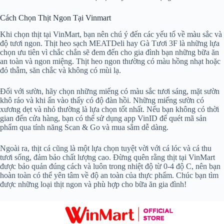
Cách Chọn Thịt Ngon Tại Vinmart
Khi chọn thịt tại VinMart, bạn nên chú ý đến các yếu tố về màu sắc và
độ tươi ngon. Thịt heo sạch MEATDeli hay Gà Tươi 3F là những lựa
chọn ưu tiên vì chắc chắn sẽ đem đến cho gia đình bạn những bữa ăn
an toàn và ngon miệng. Thịt heo ngon thường có màu hồng nhạt hoặc
đỏ thẫm, săn chắc và không có mùi lạ.
Đối với sườn, hãy chọn những miếng có màu sắc tươi sáng, mặt sườn
khô ráo và khi ấn vào thấy có độ đàn hồi. Những miếng sườn có
xương dẹt và nhỏ thường là lựa chọn tốt nhất. Nếu bạn không có thời
gian đến cửa hàng, bạn có thể sử dụng app VinID để quét mã sản
phẩm qua tính năng Scan & Go và mua sắm dễ dàng.
Ngoài ra, thịt cá cũng là một lựa chọn tuyệt vời với cá lóc và cá thu
tươi sống, đảm bảo chất lượng cao. Đừng quên rằng thịt tại VinMart
được bảo quản đúng cách và luôn trong nhiệt độ từ 0-4 độ C, nên bạn
hoàn toàn có thể yên tâm về độ an toàn của thực phẩm. Chúc bạn tìm
được những loại thịt ngon và phù hợp cho bữa ăn gia đình!