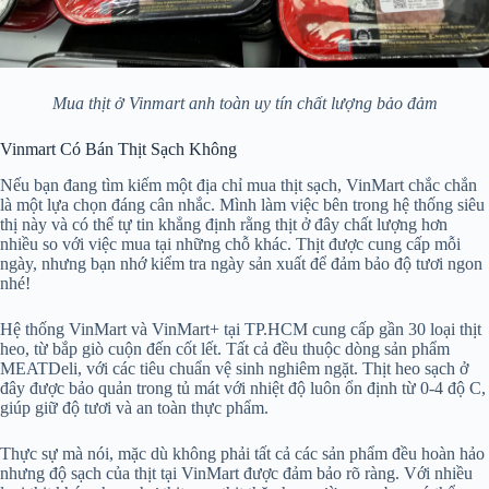
Mua thịt ở Vinmart anh toàn uy tín chất lượng bảo đảm
Vinmart Có Bán Thịt Sạch Không
Nếu bạn đang tìm kiếm một địa chỉ mua thịt sạch, VinMart chắc chắn
là một lựa chọn đáng cân nhắc. Mình làm việc bên trong hệ thống siêu
thị này và có thể tự tin khẳng định rằng thịt ở đây chất lượng hơn
nhiều so với việc mua tại những chỗ khác. Thịt được cung cấp mỗi
ngày, nhưng bạn nhớ kiểm tra ngày sản xuất để đảm bảo độ tươi ngon
nhé!
Hệ thống VinMart và VinMart+ tại TP.HCM cung cấp gần 30 loại thịt
heo, từ bắp giò cuộn đến cốt lết. Tất cả đều thuộc dòng sản phẩm
MEATDeli, với các tiêu chuẩn vệ sinh nghiêm ngặt. Thịt heo sạch ở
đây được bảo quản trong tủ mát với nhiệt độ luôn ổn định từ 0-4 độ C,
giúp giữ độ tươi và an toàn thực phẩm.
Thực sự mà nói, mặc dù không phải tất cả các sản phẩm đều hoàn hảo
nhưng độ sạch của thịt tại VinMart được đảm bảo rõ ràng. Với nhiều