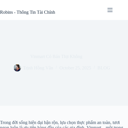
Skip
to
Robins - Thông Tin Tài Chính
content
Vinmart Có Bán Thịt Không
Trịnh Hồng Vân
October 25, 2025
BLOG
Trong đời sống hiện đại bận rộn, lựa chọn thực phẩm an toàn, tươi
ngon luôn là ưu tiên hàng đầu của các gia đình. Vinmart – một trong