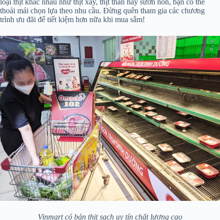
loại thịt khác nhau như thịt xay, thịt thăn hay sườn non, bạn có thể
thoải mái chọn lựa theo nhu cầu. Đừng quên tham gia các chương
trình ưu đãi để tiết kiệm hơn nữa khi mua sắm!
Vinmart có bán thịt sạch uy tín chất lượng cao