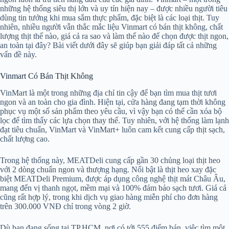
những hệ thống siêu thị lớn và uy tín hiện nay – được nhiều người tiêu
dùng tin tưởng khi mua sắm thực phẩm, đặc biệt là các loại thịt. Tuy
nhiên, nhiều người vẫn thắc mắc liệu Vinmart có bán thịt không, chất
lượng thịt thế nào, giá cả ra sao và làm thế nào để chọn được thịt ngon,
an toàn tại đây? Bài viết dưới đây sẽ giúp bạn giải đáp tất cả những
vấn đề này.
Vinmart Có Bán Thịt Không
VinMart là một trong những địa chỉ tin cậy để bạn tìm mua thịt tươi
ngon và an toàn cho gia đình. Hiện tại, cửa hàng đang tạm thời không
phục vụ một số sản phẩm theo yêu cầu, vì vậy bạn có thể cần xóa bộ
lọc để tìm thấy các lựa chọn thay thế. Tuy nhiên, với hệ thống làm lạnh
đạt tiêu chuẩn, VinMart và VinMart+ luôn cam kết cung cấp thịt sạch,
chất lượng cao.
Trong hệ thống này, MEATDeli cung cấp gần 30 chủng loại thịt heo
với 2 dòng chuẩn ngon và thượng hạng. Nổi bật là thịt heo xay đặc
biệt MEATDeli Premium, được áp dụng công nghệ thịt mát Châu Âu,
mang đến vị thanh ngọt, mềm mại và 100% đảm bảo sạch tươi. Giá cả
cũng rất hợp lý, trong khi dịch vụ giao hàng miễn phí cho đơn hàng
trên 300.000 VNĐ chỉ trong vòng 2 giờ.
Dù bạn đang sống tại TP.HCM, nơi có tới 555 điểm bán, việc tìm một