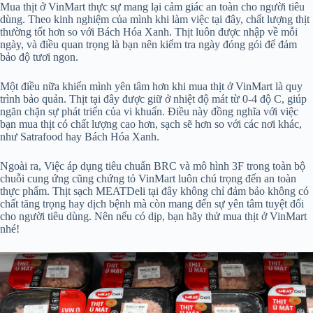
Mua thịt ở VinMart thực sự mang lại cảm giác an toàn cho người tiêu
dùng. Theo kinh nghiệm của mình khi làm việc tại đây, chất lượng thịt
thường tốt hơn so với Bách Hóa Xanh. Thịt luôn được nhập về mỗi
ngày, và điều quan trọng là bạn nên kiểm tra ngày đóng gói để đảm
bảo độ tươi ngon.
Một điều nữa khiến mình yên tâm hơn khi mua thịt ở VinMart là quy
trình bảo quản. Thịt tại đây được giữ ở nhiệt độ mát từ 0-4 độ C, giúp
ngăn chặn sự phát triển của vi khuẩn. Điều này đồng nghĩa với việc
bạn mua thịt có chất lượng cao hơn, sạch sẽ hơn so với các nơi khác,
như Satrafood hay Bách Hóa Xanh.
Ngoài ra, Việc áp dụng tiêu chuẩn BRC và mô hình 3F trong toàn bộ
chuỗi cung ứng cũng chứng tỏ VinMart luôn chú trọng đến an toàn
thực phẩm. Thịt sạch MEATDeli tại đây không chỉ đảm bảo không có
chất tăng trọng hay dịch bệnh mà còn mang đến sự yên tâm tuyệt đối
cho người tiêu dùng. Nên nếu có dịp, bạn hãy thử mua thịt ở VinMart
nhé!