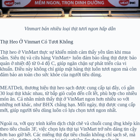
Vinmart bán nhiều loại thịt tươi ngon hấp dẫn
Thịt Heo Ở Vinmart Có Tươi Không
Thịt heo ở VinMart thực sự khiến mình cảm thấy yên tâm khi mua
sắm. Siêu thị và cửa hàng VinMart+ luôn đảm bảo rằng thịt được bảo
quản ở nhiệt độ từ 0-4 độ C, giúp ngăn chặn sự phát triển của vi
khuẩn. Điều này không chỉ giúp mặt hàng thịt luôn tươi ngon mà còn
đảm bảo an toàn cho sức khỏe của người tiêu dùng.
MEATDeli, thương hiệu thịt heo sạch được cung cấp tại đây, có gần
30 loại thịt khác nhau, từ bắp giò cuộn đến cốt lết, phù hợp cho nhiều
món ăn. Cá nhân mình thấy thịt ở VinMart ngon hơn nhiều so với
những nơi khác, như BHX chẳng hạn. Mỗi ngày, thịt được cung cấp
mới, giúp người tiêu dùng luôn có lựa chọn tươi ngon nhất.
Ngoài ra, với quy trình kiểm dịch chặt chẽ và chuỗi cung ứng khép kín
theo tiêu chuẩn 3F, việc chọn lựa thịt tại VinMart trở nên đáng tin cậy
hơn bao giờ hết. Các miếng thịt đạt tiêu chuẩn không chỉ sạch sẽ, mà