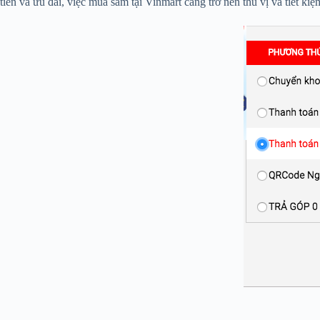
tiền và ưu đãi, việc mua sắm tại Vinmart càng trở nên thú vị và tiết k