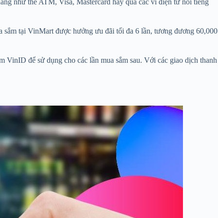
àng như thẻ ATM, Visa, Mastercard hay qua các ví điện tử nổi tiếng
 sắm tại VinMart được hưởng ưu đãi tối đa 6 lần, tương đương 60,000
ểm VinID để sử dụng cho các lần mua sắm sau. Với các giao dịch thanh