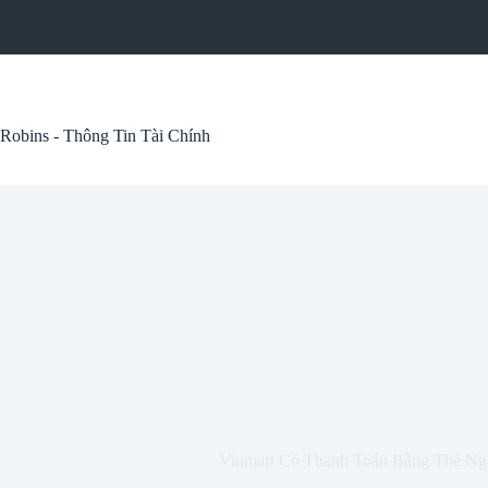
Skip
to
content
Robins - Thông Tin Tài Chính
Vinmart Có Thanh Toán Bằng Thẻ N