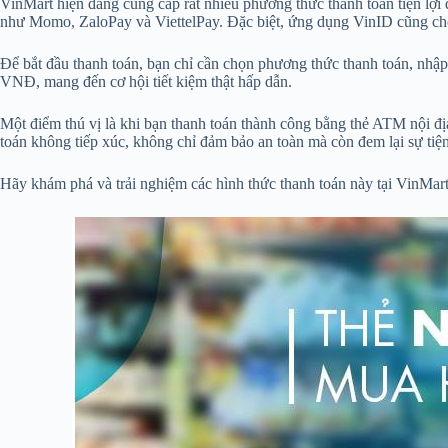
VinMart hiện đang cung cấp rất nhiều phương thức thanh toán tiện lợi
như Momo, ZaloPay và ViettelPay. Đặc biệt, ứng dụng VinID cũng ch
Để bắt đầu thanh toán, bạn chỉ cần chọn phương thức thanh toán, nh
VNĐ, mang đến cơ hội tiết kiệm thật hấp dẫn.
Một điểm thú vị là khi bạn thanh toán thành công bằng thẻ ATM nội đ
toán không tiếp xúc, không chỉ đảm bảo an toàn mà còn đem lại sự tiện
Hãy khám phá và trải nghiệm các hình thức thanh toán này tại VinMar