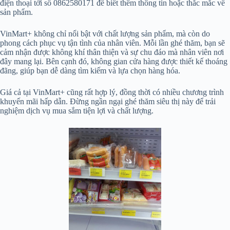
điện thoại tới số 0862580171 để biết thêm thông tin hoặc thắc mắc về
sản phẩm.
VinMart+ không chỉ nổi bật với chất lượng sản phẩm, mà còn do
phong cách phục vụ tận tình của nhân viên. Mỗi lần ghé thăm, bạn sẽ
cảm nhận được không khí thân thiện và sự chu đáo mà nhân viên nơi
đây mang lại. Bên cạnh đó, không gian cửa hàng được thiết kế thoáng
đãng, giúp bạn dễ dàng tìm kiếm và lựa chọn hàng hóa.
Giá cả tại VinMart+ cũng rất hợp lý, đồng thời có nhiều chương trình
khuyến mãi hấp dẫn. Đừng ngần ngại ghé thăm siêu thị này để trải
nghiệm dịch vụ mua sắm tiện lợi và chất lượng.