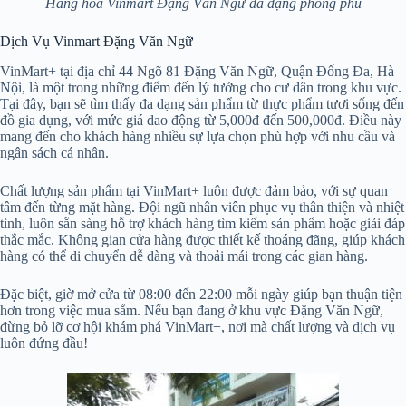
Hàng hóa Vinmart Đặng Văn Ngữ đa dạng phong phú
Dịch Vụ Vinmart Đặng Văn Ngữ
VinMart+ tại địa chỉ 44 Ngõ 81 Đặng Văn Ngữ, Quận Đống Đa, Hà
Nội, là một trong những điểm đến lý tưởng cho cư dân trong khu vực.
Tại đây, bạn sẽ tìm thấy đa dạng sản phẩm từ thực phẩm tươi sống đến
đồ gia dụng, với mức giá dao động từ 5,000đ đến 500,000đ. Điều này
mang đến cho khách hàng nhiều sự lựa chọn phù hợp với nhu cầu và
ngân sách cá nhân.
Chất lượng sản phẩm tại VinMart+ luôn được đảm bảo, với sự quan
tâm đến từng mặt hàng. Đội ngũ nhân viên phục vụ thân thiện và nhiệt
tình, luôn sẵn sàng hỗ trợ khách hàng tìm kiếm sản phẩm hoặc giải đáp
thắc mắc. Không gian cửa hàng được thiết kế thoáng đãng, giúp khách
hàng có thể di chuyển dễ dàng và thoải mái trong các gian hàng.
Đặc biệt, giờ mở cửa từ 08:00 đến 22:00 mỗi ngày giúp bạn thuận tiện
hơn trong việc mua sắm. Nếu bạn đang ở khu vực Đặng Văn Ngữ,
đừng bỏ lỡ cơ hội khám phá VinMart+, nơi mà chất lượng và dịch vụ
luôn đứng đầu!