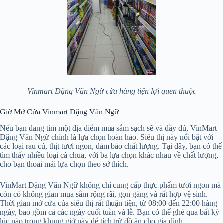
Vinmart Đặng Văn Ngữ cửa hàng tiện lợi quen thuộc
Giờ Mở Cửa Vinmart Đặng Văn Ngữ
Nếu bạn đang tìm một địa điểm mua sắm sạch sẽ và đầy đủ, VinMart
Đặng Văn Ngữ chính là lựa chọn hoàn hảo. Siêu thị này nổi bật với
các loại rau củ, thịt tươi ngon, đảm bảo chất lượng. Tại đây, bạn có thể
tìm thấy nhiều loại cà chua, với ba lựa chọn khác nhau về chất lượng,
cho bạn thoải mái lựa chọn theo sở thích.
VinMart Đặng Văn Ngữ không chỉ cung cấp thực phẩm tươi ngon mà
còn có không gian mua sắm rộng rãi, gọn gàng và rất hợp vệ sinh.
Thời gian mở cửa của siêu thị rất thuận tiện, từ 08:00 đến 22:00 hàng
ngày, bao gồm cả các ngày cuối tuần và lễ. Bạn có thể ghé qua bất kỳ
lúc nào trong khung giờ này để tích trữ đồ ăn cho gia đình.