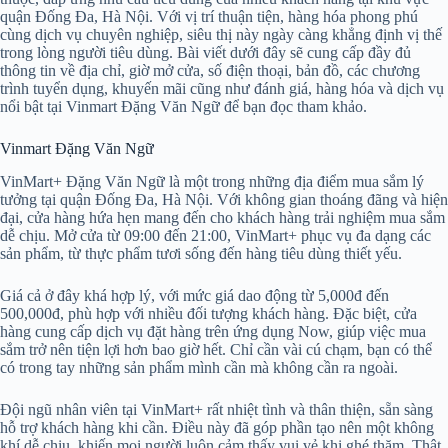
quận Đống Đa, Hà Nội. Với vị trí thuận tiện, hàng hóa phong phú
cùng dịch vụ chuyên nghiệp, siêu thị này ngày càng khẳng định vị thế
trong lòng người tiêu dùng. Bài viết dưới đây sẽ cung cấp đầy đủ
thông tin về địa chỉ, giờ mở cửa, số điện thoại, bản đồ, các chương
trình tuyển dụng, khuyến mãi cũng như đánh giá, hàng hóa và dịch vụ
nổi bật tại Vinmart Đặng Văn Ngữ để bạn đọc tham khảo.
Vinmart Đặng Văn Ngữ
VinMart+ Đặng Văn Ngữ là một trong những địa điểm mua sắm lý
tưởng tại quận Đống Đa, Hà Nội. Với không gian thoáng đãng và hiện
đại, cửa hàng hứa hẹn mang đến cho khách hàng trải nghiệm mua sắm
dễ chịu. Mở cửa từ 09:00 đến 21:00, VinMart+ phục vụ đa dạng các
sản phẩm, từ thực phẩm tươi sống đến hàng tiêu dùng thiết yếu.
Giá cả ở đây khá hợp lý, với mức giá dao động từ 5,000đ đến
500,000đ, phù hợp với nhiều đối tượng khách hàng. Đặc biệt, cửa
hàng cung cấp dịch vụ đặt hàng trên ứng dụng Now, giúp việc mua
sắm trở nên tiện lợi hơn bao giờ hết. Chỉ cần vài cú chạm, bạn có thể
có trong tay những sản phẩm mình cần mà không cần ra ngoài.
Đội ngũ nhân viên tại VinMart+ rất nhiệt tình và thân thiện, sẵn sàng
hỗ trợ khách hàng khi cần. Điều này đã góp phần tạo nên một không
khí dễ chịu, khiến mọi người luôn cảm thấy vui vẻ khi ghé thăm. Thật