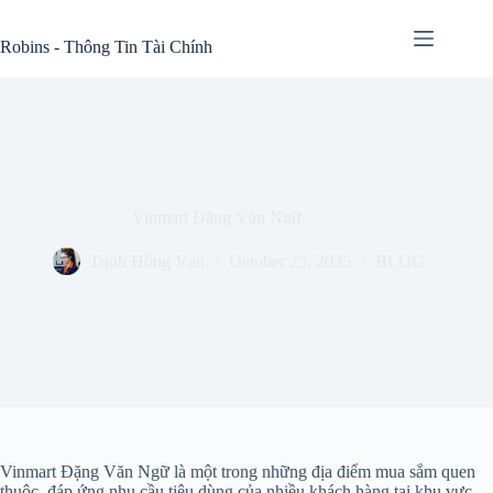
Skip
to
Robins - Thông Tin Tài Chính
content
Vinmart Đặng Văn Ngữ
Trịnh Hồng Vân
October 25, 2025
BLOG
Vinmart Đặng Văn Ngữ là một trong những địa điểm mua sắm quen
thuộc, đáp ứng nhu cầu tiêu dùng của nhiều khách hàng tại khu vực