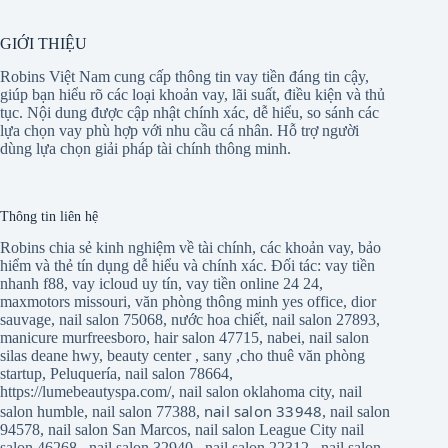
GIỚI THIỆU
Robins Việt Nam cung cấp thông tin vay tiền đáng tin cậy,
giúp bạn hiểu rõ các loại khoản vay, lãi suất, điều kiện và thủ
tục. Nội dung được cập nhật chính xác, dễ hiểu, so sánh các
lựa chọn vay phù hợp với nhu cầu cá nhân. Hỗ trợ người
dùng lựa chọn giải pháp tài chính thông minh.
Thông tin liên hệ
Robins chia sẻ kinh nghiệm về tài chính, các khoản vay, bảo
hiểm và thẻ tín dụng dễ hiểu và chính xác. Đối tác:
vay tiền
nhanh f88
,
vay icloud uy tín
,
vay tiền online 24 24
,
maxmotors missouri
,
văn phòng thông minh yes office
,
dior
sauvage
,
nail salon 75068
,
nước hoa chiết
,
nail salon 27893
,
manicure murfreesboro
,
hair salon 47715
,
nabei
,
nail salon
silas deane hwy
,
beauty center
,
sany
,
cho thuê văn phòng
startup
,
Peluquería
,
nail salon 78664
,
https://lumebeautyspa.com/
,
nail salon oklahoma city
,
nail
nail salon 33948
salon humble
,
nail salon 77388
,
,
nail salon
94578
,
nail salon San Marcos
,
nail salon League City
nail
salon 46268
,
nail salon 32940
,
nail salon 22312
,
nail salon