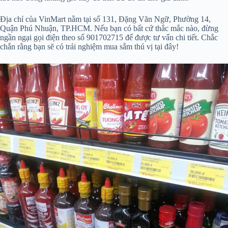
Địa chỉ của VinMart nằm tại số 131, Đặng Văn Ngữ, Phường 14,
Quận Phú Nhuận, TP.HCM. Nếu bạn có bất cứ thắc mắc nào, đừng
ngần ngại gọi điện theo số 901702715 để được tư vấn chi tiết. Chắc
chắn rằng bạn sẽ có trải nghiệm mua sắm thú vị tại đây!