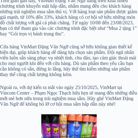
Thời gian gần đây, VinMart Đặng Văn Ngữ đang triển khai nhiều
chương trình khuyến mãi hấp dẫn, nhằm mang đến cho khách hàng
những trải nghiệm mua sắm thú vị. Với hàng loạt sản phẩm được giảm
giá mạnh, từ 10% đến 33%, khách hàng có cơ hội sở hữu những món
đồ chất lượng với giá cả phải chăng. Từ ngày 10/08 đến 23/08/2023,
bạn có thể tham gia vào các chương trình đặc biệt như “Mua 2 tặng 1”
hay “Gói trọn vị bánh trung thu”.
Cửa hàng VinMart Đặng Văn Ngữ cũng sở hữu không gian thiết kế
hiện đại, giúp khách hàng dễ dàng lựa chọn sản phẩm. Đội ngũ nhân
viên luôn sẵn sàng phục vụ nhiệt tình, chu đáo, tạo cảm giác thoải mái
cho mọi người khi đến với cửa hàng. Dù sản phẩm theo yêu cầu bạn
cần không có sẵn, đừng lo lắng, hãy thử tìm kiếm những sản phẩm
thay thế cũng chất lượng không kém.
Ngoài ra, với dự kiến ra mắt vào ngày 25/10/2025, VinMart tại
Vincom Center – Phạm Ngọc Thạch hứa hẹn sẽ mang đến những điều
mới mẻ hơn nữa trong trải nghiệm mua sắm. Hãy ghé VinMart Đặng
Văn Ngữ để không bỏ lỡ cơ hội mua sắm hấp dẫn này nhé!