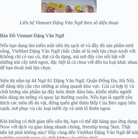
Liên hệ Vinmart Đặng Văn Ngữ theo số điện thoại
Bản Đồ Vinmart Đặng Văn Ngữ
Nếu bạn đang tìm kiếm một siêu thị sạch sẽ và đầy đủ sản phẩm tươi
sống, VinMart Đặng Văn Ngữ chắc chắn sẽ là một lựa chọn tuyệt vời.
Không chỉ có rau củ, thịt cá đa dạng, mà nơi đây còn nổi bật với
những trái cây tươi ngon, đặc biệt là cà chua với đến ba loại khác nhau
để bạn thoải mái lựa chọn.
Siêu thị nằm tại 44 Ngõ 81 Đặng Văn Ngữ, Quận Đống Đa, Hà Nội,
dễ dàng tiếp cận cho những ai sống quanh khu vực. Giá cả hợp lý và
chất lượng sản phẩm tại đây luôn được đảm bảo, khiến nhiều người
tiêu dùng tin tưởng và quay lại thường xuyên. Nếu bạn là người yêu
thích các món đồ ăn vặt, đừng quên ghé thăm Bếp Của Béo ngay bên
cạnh, nơi phục vụ các loại nước ép và sinh tố thơm ngon.
Khi không có thời gian đến siêu thị, bạn có thể đặt hàng qua ứng dụng
Now với dịch vụ giao hàng nhanh chóng, freeship trong 5km. Thật
tiện lợi phải không nào? Hãy cùng đến VinMart Đặng Văn Ngữ để trải
nghiệm sự tươi ngon và chất lượng sản phẩm nhé!