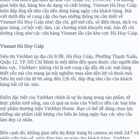
gian hiện đại, hàng hóa đa dạng và chất lượng, Vinmart Hà Huy Giáp
luôn đáp ứng tốt nhu cầu tiêu dùng hàng ngày của khách hàng. Bài
viết dưới đây sẽ cung cấp cho bạn những thông tin cần thiết về
Vinmart Hà Huy Giáp như: địa chỉ, giờ mở cửa, số điện thoại, dịch vụ
giao hàng, cơ hội việc làm, các chương trình khuyến mãi, bản đồ chỉ
đường cũng như các cửa hàng Vinmart lân cận khu vực Hà Huy Giáp.
Vinmart Hà Huy Giáp
Siêu thị VinMart tại địa chỉ 9/3B, Hà Huy Giáp, Phường Thạnh Xuân,
Quận 12, TP. Hồ Chí Minh là một điểm đến quen thuộc cho người dân
khu vực. VinMart+ không chỉ là nơi cung cấp đầy đủ các mặt hàng
thiết yếu mà còn mang lại trải nghiệm mua sắm tiện lợi và thoải mái.
Siêu thị mở cửa từ 6h sáng đến 22h tối, đáp ứng nhu cầu của khách
hàng bất cứ lúc nào.
Điểm đặc biệt của VinMart chính là sự đa dạng trong sản phẩm, từ
thực phẩm tươi sống, rau củ quả an toàn của VinEco đến các loại hóa
mỹ phẩm thương hiệu VinMart Home. Bạn có thể dễ dàng chọn lựa
những sản phẩm chất lượng cho bữa ăn hàng ngày hay các nhu cầu
làm đẹp cá nhân.
Bên cạnh đó, không gian siêu thị được trang bị camera an ninh 24/7 và
nhân viên bảo vệ, giúp đảm bảo an toàn cho khách hàng. VinMart