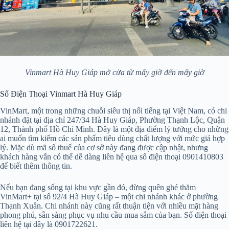
Vinmart Hà Huy Giáp mở cửa từ mấy giờ đến mấy giờ
Số Điện Thoại Vinmart Hà Huy Giáp
VinMart, một trong những chuỗi siêu thị nổi tiếng tại Việt Nam, có chi
nhánh đặt tại địa chỉ 247/34 Hà Huy Giáp, Phường Thạnh Lộc, Quận
12, Thành phố Hồ Chí Minh. Đây là một địa điểm lý tưởng cho những
ai muốn tìm kiếm các sản phẩm tiêu dùng chất lượng với mức giá hợp
lý. Mặc dù mã số thuế của cơ sở này đang được cập nhật, nhưng
khách hàng vẫn có thể dễ dàng liên hệ qua số điện thoại 0901410803
để biết thêm thông tin.
Nếu bạn đang sống tại khu vực gần đó, đừng quên ghé thăm
VinMart+ tại số 92/4 Hà Huy Giáp – một chi nhánh khác ở phường
Thạnh Xuân. Chi nhánh này cũng rất thuận tiện với nhiều mặt hàng
phong phú, sẵn sàng phục vụ nhu cầu mua sắm của bạn. Số điện thoại
liên hệ tại đây là 0901722621.