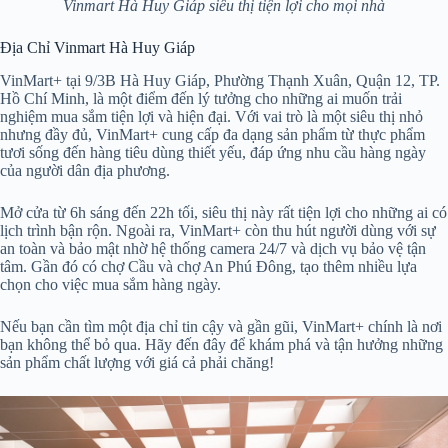
Vinmart Hà Huy Giáp siêu thị tiện lợi cho mọi nhà
Địa Chỉ Vinmart Hà Huy Giáp
VinMart+ tại 9/3B Hà Huy Giáp, Phường Thạnh Xuân, Quận 12, TP.
Hồ Chí Minh, là một điểm đến lý tưởng cho những ai muốn trải
nghiệm mua sắm tiện lợi và hiện đại. Với vai trò là một siêu thị nhỏ
nhưng đầy đủ, VinMart+ cung cấp đa dạng sản phẩm từ thực phẩm
tươi sống đến hàng tiêu dùng thiết yếu, đáp ứng nhu cầu hàng ngày
của người dân địa phương.
Mở cửa từ 6h sáng đến 22h tối, siêu thị này rất tiện lợi cho những ai có
lịch trình bận rộn. Ngoài ra, VinMart+ còn thu hút người dùng với sự
an toàn và bảo mật nhờ hệ thống camera 24/7 và dịch vụ bảo vệ tận
tâm. Gần đó có chợ Cầu và chợ An Phú Đông, tạo thêm nhiều lựa
chọn cho việc mua sắm hàng ngày.
Nếu bạn cần tìm một địa chỉ tin cậy và gần gũi, VinMart+ chính là nơi
bạn không thể bỏ qua. Hãy đến đây để khám phá và tận hưởng những
sản phẩm chất lượng với giá cả phải chăng!