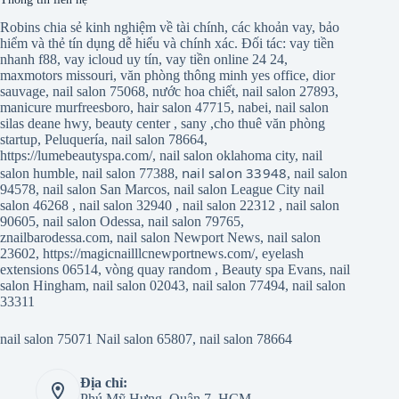
Robins chia sẻ kinh nghiệm về tài chính, các khoản vay, bảo
hiểm và thẻ tín dụng dễ hiểu và chính xác. Đối tác:
vay tiền
nhanh f88
,
vay icloud uy tín
,
vay tiền online 24 24
,
maxmotors missouri
,
văn phòng thông minh yes office
,
dior
sauvage
,
nail salon 75068
,
nước hoa chiết
,
nail salon 27893
,
manicure murfreesboro
,
hair salon 47715
,
nabei
,
nail salon
silas deane hwy
,
beauty center
,
sany
,
cho thuê văn phòng
startup
,
Peluquería
,
nail salon 78664
,
https://lumebeautyspa.com/
,
nail salon oklahoma city
,
nail
nail salon 33948
salon humble
,
nail salon 77388
,
,
nail salon
94578
,
nail salon San Marcos
,
nail salon League City
nail
salon 46268
,
nail salon 32940
,
nail salon 22312
,
nail salon
90605
,
nail salon Odessa
,
nail salon 79765
,
znailbarodessa.com
,
nail salon Newport News
,
nail salon
23602
,
https://magicnailllcnewportnews.com/
,
eyelash
extensions 06514
,
vòng quay random
,
Beauty spa Evans
,
nail
salon Hingham
,
nail salon 02043
,
nail salon 77494
,
nail salon
33311
nail salon 75071
Nail salon 65807
,
nail salon 78664
Địa chỉ:
Phú Mỹ Hưng, Quận 7, HCM