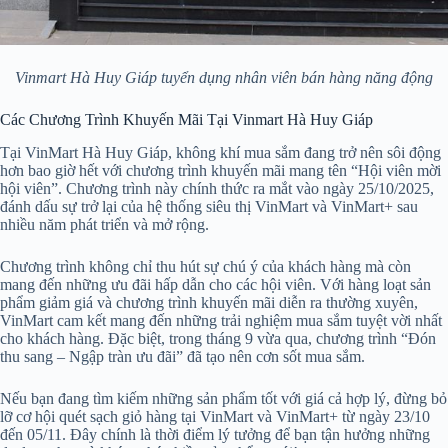
Vinmart Hà Huy Giáp tuyển dụng nhân viên bán hàng năng động
Các Chương Trình Khuyến Mãi Tại Vinmart Hà Huy Giáp
Tại VinMart Hà Huy Giáp, không khí mua sắm đang trở nên sôi động
hơn bao giờ hết với chương trình khuyến mãi mang tên “Hội viên mời
hội viên”. Chương trình này chính thức ra mắt vào ngày 25/10/2025,
đánh dấu sự trở lại của hệ thống siêu thị VinMart và VinMart+ sau
nhiều năm phát triển và mở rộng.
Chương trình không chỉ thu hút sự chú ý của khách hàng mà còn
mang đến những ưu đãi hấp dẫn cho các hội viên. Với hàng loạt sản
phẩm giảm giá và chương trình khuyến mãi diễn ra thường xuyên,
VinMart cam kết mang đến những trải nghiệm mua sắm tuyệt vời nhất
cho khách hàng. Đặc biệt, trong tháng 9 vừa qua, chương trình “Đón
thu sang – Ngập tràn ưu đãi” đã tạo nên cơn sốt mua sắm.
Nếu bạn đang tìm kiếm những sản phẩm tốt với giá cả hợp lý, đừng bỏ
lỡ cơ hội quét sạch giỏ hàng tại VinMart và VinMart+ từ ngày 23/10
đến 05/11. Đây chính là thời điểm lý tưởng để bạn tận hưởng những