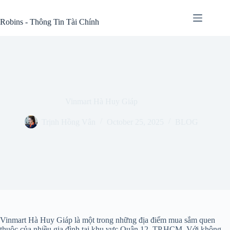
Skip
to
Robins - Thông Tin Tài Chính
content
Vinmart Hà Huy Giáp
Trịnh Hồng Vân
October 25, 2025
BLOG
Vinmart Hà Huy Giáp là một trong những địa điểm mua sắm quen
thuộc của nhiều gia đình tại khu vực Quận 12, TP.HCM. Với không