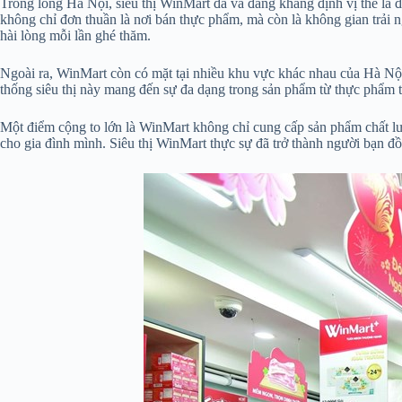
Trong lòng Hà Nội, siêu thị WinMart đã và đang khẳng định vị thế 
không chỉ đơn thuần là nơi bán thực phẩm, mà còn là không gian trải
hài lòng mỗi lần ghé thăm.
Ngoài ra, WinMart còn có mặt tại nhiều khu vực khác nhau của Hà N
thống siêu thị này mang đến sự đa dạng trong sản phẩm từ thực phẩm 
Một điểm cộng to lớn là WinMart không chỉ cung cấp sản phẩm chất lư
cho gia đình mình. Siêu thị WinMart thực sự đã trở thành người bạn 