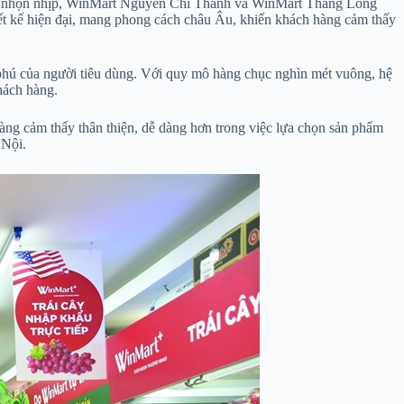
ường nhộn nhịp, WinMart Nguyễn Chí Thanh và WinMart Thăng Long
ết kế hiện đại, mang phong cách châu Âu, khiến khách hàng cảm thấy
phú của người tiêu dùng. Với quy mô hàng chục nghìn mét vuông, hệ
hách hàng.
ng cảm thấy thân thiện, dễ dàng hơn trong việc lựa chọn sản phẩm
 Nội.