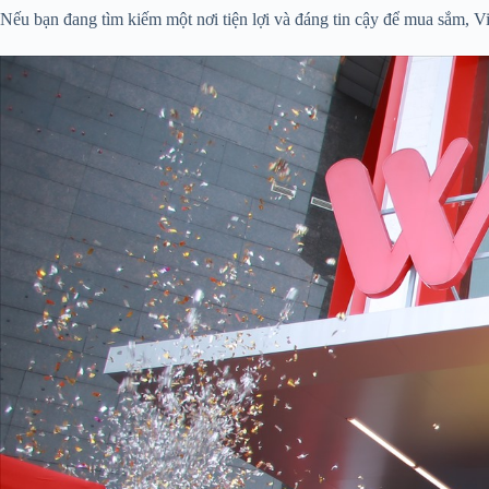
Nếu bạn đang tìm kiếm một nơi tiện lợi và đáng tin cậy để mua sắm, V