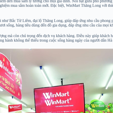
là điểm đến mua sắm lý tưởng cho mọi gia đình. Nổi bật giữa phố ph
 nghiệm mua sắm hoàn toàn mới. Đặc biệt, WinMart Thăng Long với thi
ội như Bắc Từ Liêm, đại lộ Thăng Long, giúp đáp ứng nhu cầu phong 
tươi sống, hàng tiêu dùng đến đồ gia dụng, đáp ứng nhu cầu của mọi k
ợng mà còn chú trọng đến dịch vụ khách hàng. Điều này giúp khách hà
đồng hành không thể thiếu trong cuộc sống hàng ngày của người dân Hà