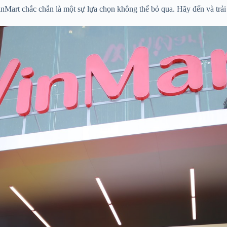
inMart chắc chắn là một sự lựa chọn không thể bỏ qua. Hãy đến và trải