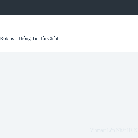
Skip
to
content
Robins - Thông Tin Tài Chính
Vinmart Lớn Nhất Hà N