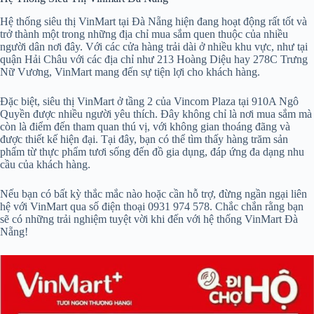
Hệ thống siêu thị VinMart tại Đà Nẵng hiện đang hoạt động rất tốt và
trở thành một trong những địa chỉ mua sắm quen thuộc của nhiều
người dân nơi đây. Với các cửa hàng trải dài ở nhiều khu vực, như tại
quận Hải Châu với các địa chỉ như 213 Hoàng Diệu hay 278C Trưng
Nữ Vương, VinMart mang đến sự tiện lợi cho khách hàng.
Đặc biệt, siêu thị VinMart ở tầng 2 của Vincom Plaza tại 910A Ngô
Quyền được nhiều người yêu thích. Đây không chỉ là nơi mua sắm mà
còn là điểm đến tham quan thú vị, với không gian thoáng đãng và
được thiết kế hiện đại. Tại đây, bạn có thể tìm thấy hàng trăm sản
phẩm từ thực phẩm tươi sống đến đồ gia dụng, đáp ứng đa dạng nhu
cầu của khách hàng.
Nếu bạn có bất kỳ thắc mắc nào hoặc cần hỗ trợ, đừng ngần ngại liên
hệ với VinMart qua số điện thoại 0931 974 578. Chắc chắn rằng bạn
sẽ có những trải nghiệm tuyệt vời khi đến với hệ thống VinMart Đà
Nẵng!