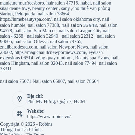
manicure murfreesboro
,
hair salon 47715
,
nabei
,
nail salon
silas deane hwy
,
beauty center
,
sany
,
cho thuê văn phòng
startup
,
Peluquería
,
nail salon 78664
,
https://lumebeautyspa.com/
,
nail salon oklahoma city
,
nail
nail salon 33948
salon humble
,
nail salon 77388
,
,
nail salon
94578
,
nail salon San Marcos
,
nail salon League City
nail
salon 46268
,
nail salon 32940
,
nail salon 22312
,
nail salon
90605
,
nail salon Odessa
,
nail salon 79765
,
znailbarodessa.com
,
nail salon Newport News
,
nail salon
23602
,
https://magicnailllcnewportnews.com/
,
eyelash
extensions 06514
,
vòng quay random
,
Beauty spa Evans
,
nail
salon Hingham
,
nail salon 02043
,
nail salon 77494
,
nail salon
33311
nail salon 75071
Nail salon 65807
,
nail salon 78664
Địa chỉ:
Phú Mỹ Hưng, Quận 7, HCM
Website:
https://www.robins.vn/
Copyright © 2026 - Robins
Thông Tin Tài Chính -
Khoản Vay - Tín Dụng