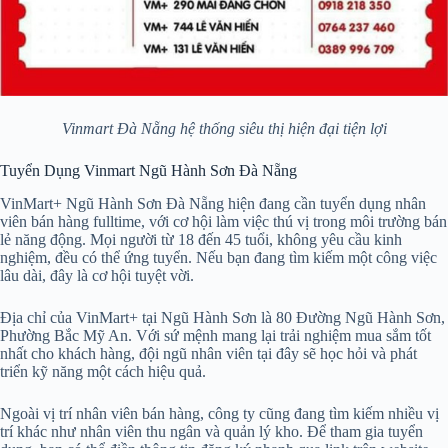
Vinmart Đà Nẵng hệ thống siêu thị hiện đại tiện lợi
Tuyển Dụng Vinmart Ngũ Hành Sơn Đà Nẵng
VinMart+ Ngũ Hành Sơn Đà Nẵng hiện đang cần tuyển dụng nhân
viên bán hàng fulltime, với cơ hội làm việc thú vị trong môi trường bán
lẻ năng động. Mọi người từ 18 đến 45 tuổi, không yêu cầu kinh
nghiệm, đều có thể ứng tuyển. Nếu bạn đang tìm kiếm một công việc
lâu dài, đây là cơ hội tuyệt vời.
Địa chỉ của VinMart+ tại Ngũ Hành Sơn là 80 Đường Ngũ Hành Sơn,
Phường Bắc Mỹ An. Với sứ mệnh mang lại trải nghiệm mua sắm tốt
nhất cho khách hàng, đội ngũ nhân viên tại đây sẽ học hỏi và phát
triển kỹ năng một cách hiệu quả.
Ngoài vị trí nhân viên bán hàng, công ty cũng đang tìm kiếm nhiều vị
trí khác như nhân viên thu ngân và quản lý kho. Để tham gia tuyển