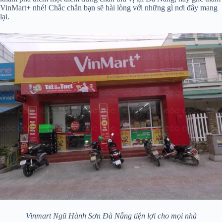
VinMart+ nhé! Chắc chắn bạn sẽ hài lòng với những gì nơi đây mang
lại.
Vinmart Ngũ Hành Sơn Đà Nẵng tiện lợi cho mọi nhà