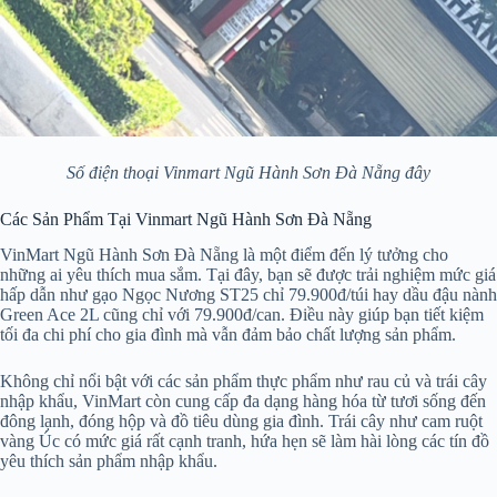
Số điện thoại Vinmart Ngũ Hành Sơn Đà Nẵng đây
Các Sản Phẩm Tại Vinmart Ngũ Hành Sơn Đà Nẵng
VinMart Ngũ Hành Sơn Đà Nẵng là một điểm đến lý tưởng cho
những ai yêu thích mua sắm. Tại đây, bạn sẽ được trải nghiệm mức giá
hấp dẫn như gạo Ngọc Nương ST25 chỉ 79.900đ/túi hay dầu đậu nành
Green Ace 2L cũng chỉ với 79.900đ/can. Điều này giúp bạn tiết kiệm
tối đa chi phí cho gia đình mà vẫn đảm bảo chất lượng sản phẩm.
Không chỉ nổi bật với các sản phẩm thực phẩm như rau củ và trái cây
nhập khẩu, VinMart còn cung cấp đa dạng hàng hóa từ tươi sống đến
đông lạnh, đóng hộp và đồ tiêu dùng gia đình. Trái cây như cam ruột
vàng Úc có mức giá rất cạnh tranh, hứa hẹn sẽ làm hài lòng các tín đồ
yêu thích sản phẩm nhập khẩu.