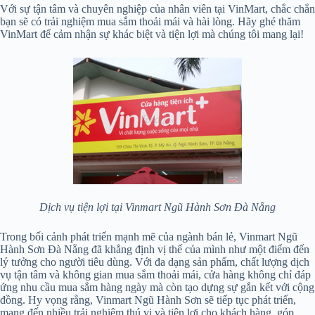
Với sự tận tâm và chuyên nghiệp của nhân viên tại VinMart, chắc chắn
bạn sẽ có trải nghiệm mua sắm thoải mái và hài lòng. Hãy ghé thăm
VinMart để cảm nhận sự khác biệt và tiện lợi mà chúng tôi mang lại!
Dịch vụ tiện lợi tại Vinmart Ngũ Hành Sơn Đà Nẵng
Trong bối cảnh phát triển mạnh mẽ của ngành bán lẻ, Vinmart Ngũ
Hành Sơn Đà Nẵng đã khẳng định vị thế của mình như một điểm đến
lý tưởng cho người tiêu dùng. Với đa dạng sản phẩm, chất lượng dịch
vụ tận tâm và không gian mua sắm thoải mái, cửa hàng không chỉ đáp
ứng nhu cầu mua sắm hàng ngày mà còn tạo dựng sự gắn kết với cộng
đồng. Hy vọng rằng, Vinmart Ngũ Hành Sơn sẽ tiếp tục phát triển,
mang đến nhiều trải nghiệm thú vị và tiện lợi cho khách hàng, góp