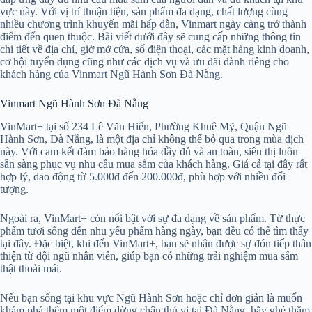
vực này. Với vị trí thuận tiện, sản phẩm đa dạng, chất lượng cùng
nhiều chương trình khuyến mãi hấp dẫn, Vinmart ngày càng trở thành
điểm đến quen thuộc. Bài viết dưới đây sẽ cung cấp những thông tin
chi tiết về địa chỉ, giờ mở cửa, số điện thoại, các mặt hàng kinh doanh,
cơ hội tuyển dụng cũng như các dịch vụ và ưu đãi dành riêng cho
khách hàng của Vinmart Ngũ Hành Sơn Đà Nẵng.
Vinmart Ngũ Hành Sơn Đà Nẵng
VinMart+ tại số 234 Lê Văn Hiến, Phường Khuê Mỹ, Quận Ngũ
Hành Sơn, Đà Nẵng, là một địa chỉ không thể bỏ qua trong mùa dịch
này. Với cam kết đảm bảo hàng hóa đầy đủ và an toàn, siêu thị luôn
sẵn sàng phục vụ nhu cầu mua sắm của khách hàng. Giá cả tại đây rất
hợp lý, dao động từ 5.000đ đến 200.000đ, phù hợp với nhiều đối
tượng.
Ngoài ra, VinMart+ còn nổi bật với sự đa dạng về sản phẩm. Từ thực
phẩm tươi sống đến nhu yếu phẩm hàng ngày, bạn đều có thể tìm thấy
tại đây. Đặc biệt, khi đến VinMart+, bạn sẽ nhận được sự đón tiếp thân
thiện từ đội ngũ nhân viên, giúp bạn có những trải nghiệm mua sắm
thật thoải mái.
Nếu bạn sống tại khu vực Ngũ Hành Sơn hoặc chỉ đơn giản là muốn
khám phá thêm một điểm dừng chân thú vị tại Đà Nẵng, hãy ghé thăm