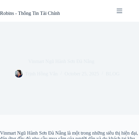
Skip
to
Robins - Thông Tin Tài Chính
content
Vinmart Ngũ Hành Sơn Đà Nẵng
Trịnh Hồng Vân
October 25, 2025
BLOG
Vinmart Ngũ Hành Sơn Đà Nẵng là một trong những siêu thị hiện đại,
đáp ứng đầy đủ nhu cầu mua sắm của người dân và du khách tại khu