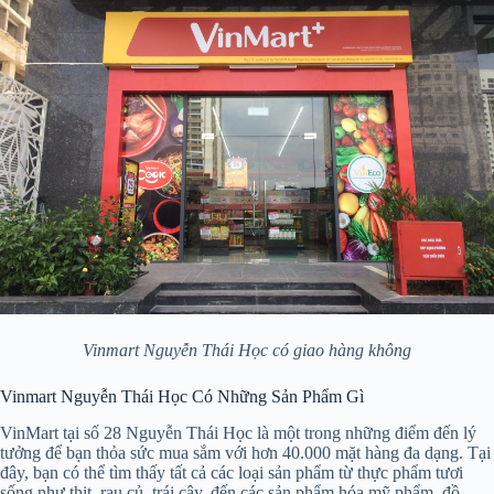
Vinmart Nguyễn Thái Học có giao hàng không
Vinmart Nguyễn Thái Học Có Những Sản Phẩm Gì
VinMart tại số 28 Nguyễn Thái Học là một trong những điểm đến lý
tưởng để bạn thỏa sức mua sắm với hơn 40.000 mặt hàng đa dạng. Tại
đây, bạn có thể tìm thấy tất cả các loại sản phẩm từ thực phẩm tươi
sống như thịt, rau củ, trái cây, đến các sản phẩm hóa mỹ phẩm, đồ