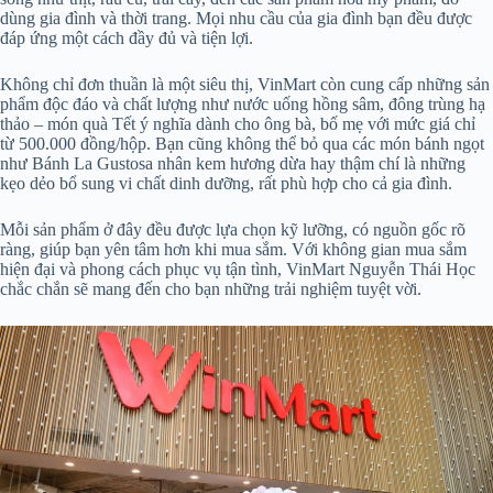
dùng gia đình và thời trang. Mọi nhu cầu của gia đình bạn đều được
đáp ứng một cách đầy đủ và tiện lợi.
Không chỉ đơn thuần là một siêu thị, VinMart còn cung cấp những sản
phẩm độc đáo và chất lượng như nước uống hồng sâm, đông trùng hạ
thảo – món quà Tết ý nghĩa dành cho ông bà, bố mẹ với mức giá chỉ
từ 500.000 đồng/hộp. Bạn cũng không thể bỏ qua các món bánh ngọt
như Bánh La Gustosa nhân kem hương dừa hay thậm chí là những
kẹo dẻo bổ sung vi chất dinh dưỡng, rất phù hợp cho cả gia đình.
Mỗi sản phẩm ở đây đều được lựa chọn kỹ lưỡng, có nguồn gốc rõ
ràng, giúp bạn yên tâm hơn khi mua sắm. Với không gian mua sắm
hiện đại và phong cách phục vụ tận tình, VinMart Nguyễn Thái Học
chắc chắn sẽ mang đến cho bạn những trải nghiệm tuyệt vời.