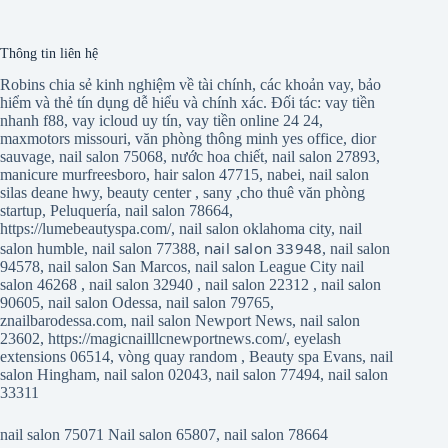
Thông tin liên hệ
Robins chia sẻ kinh nghiệm về tài chính, các khoản vay, bảo
hiểm và thẻ tín dụng dễ hiểu và chính xác. Đối tác:
vay tiền
nhanh f88
,
vay icloud uy tín
,
vay tiền online 24 24
,
maxmotors missouri
,
văn phòng thông minh yes office
,
dior
sauvage
,
nail salon 75068
,
nước hoa chiết
,
nail salon 27893
,
manicure murfreesboro
,
hair salon 47715
,
nabei
,
nail salon
silas deane hwy
,
beauty center
,
sany
,
cho thuê văn phòng
startup
,
Peluquería
,
nail salon 78664
,
https://lumebeautyspa.com/
,
nail salon oklahoma city
,
nail
nail salon 33948
salon humble
,
nail salon 77388
,
,
nail salon
94578
,
nail salon San Marcos
,
nail salon League City
nail
salon 46268
,
nail salon 32940
,
nail salon 22312
,
nail salon
90605
,
nail salon Odessa
,
nail salon 79765
,
znailbarodessa.com
,
nail salon Newport News
,
nail salon
23602
,
https://magicnailllcnewportnews.com/
,
eyelash
extensions 06514
,
vòng quay random
,
Beauty spa Evans
,
nail
salon Hingham
,
nail salon 02043
,
nail salon 77494
,
nail salon
33311
nail salon 75071
Nail salon 65807
,
nail salon 78664