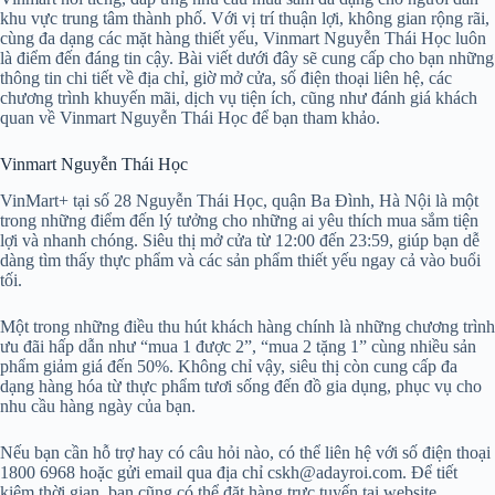
khu vực trung tâm thành phố. Với vị trí thuận lợi, không gian rộng rãi,
cùng đa dạng các mặt hàng thiết yếu, Vinmart Nguyễn Thái Học luôn
là điểm đến đáng tin cậy. Bài viết dưới đây sẽ cung cấp cho bạn những
thông tin chi tiết về địa chỉ, giờ mở cửa, số điện thoại liên hệ, các
chương trình khuyến mãi, dịch vụ tiện ích, cũng như đánh giá khách
quan về Vinmart Nguyễn Thái Học để bạn tham khảo.
Vinmart Nguyễn Thái Học
VinMart+ tại số 28 Nguyễn Thái Học, quận Ba Đình, Hà Nội là một
trong những điểm đến lý tưởng cho những ai yêu thích mua sắm tiện
lợi và nhanh chóng. Siêu thị mở cửa từ 12:00 đến 23:59, giúp bạn dễ
dàng tìm thấy thực phẩm và các sản phẩm thiết yếu ngay cả vào buổi
tối.
Một trong những điều thu hút khách hàng chính là những chương trình
ưu đãi hấp dẫn như “mua 1 được 2”, “mua 2 tặng 1” cùng nhiều sản
phẩm giảm giá đến 50%. Không chỉ vậy, siêu thị còn cung cấp đa
dạng hàng hóa từ thực phẩm tươi sống đến đồ gia dụng, phục vụ cho
nhu cầu hàng ngày của bạn.
Nếu bạn cần hỗ trợ hay có câu hỏi nào, có thể liên hệ với số điện thoại
1800 6968 hoặc gửi email qua địa chỉ cskh@adayroi.com. Để tiết
kiệm thời gian, bạn cũng có thể đặt hàng trực tuyến tại website