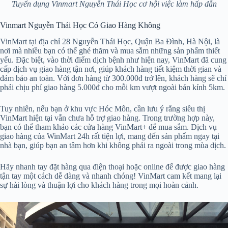
Tuyển dụng Vinmart Nguyễn Thái Học cơ hội việc làm hấp dẫn
Vinmart Nguyễn Thái Học Có Giao Hàng Không
VinMart tại địa chỉ 28 Nguyễn Thái Học, Quận Ba Đình, Hà Nội, là
nơi mà nhiều bạn có thể ghé thăm và mua sắm những sản phẩm thiết
yếu. Đặc biệt, vào thời điểm dịch bệnh như hiện nay, VinMart đã cung
cấp dịch vụ giao hàng tận nơi, giúp khách hàng tiết kiệm thời gian và
đảm bảo an toàn. Với đơn hàng từ 300.000đ trở lên, khách hàng sẽ chỉ
phải chịu phí giao hàng 5.000đ cho mỗi km vượt ngoài bán kính 5km.
Tuy nhiên, nếu bạn ở khu vực Hóc Môn, cần lưu ý rằng siêu thị
VinMart hiện tại vẫn chưa hỗ trợ giao hàng. Trong trường hợp này,
bạn có thể tham khảo các cửa hàng VinMart+ để mua sắm. Dịch vụ
giao hàng của WinMart 24h rất tiện lợi, mang đến sản phẩm ngay tại
nhà bạn, giúp bạn an tâm hơn khi không phải ra ngoài trong mùa dịch.
Hãy nhanh tay đặt hàng qua điện thoại hoặc online để được giao hàng
tận tay một cách dễ dàng và nhanh chóng! VinMart cam kết mang lại
sự hài lòng và thuận lợi cho khách hàng trong mọi hoàn cảnh.