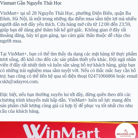
Vinmart Gần Nguyễn Thái Học
VinMart+ tại số 28 Nguyễn Thái Học, phường Điện Biên, quận Ba
Đình, Hà Nội, là một trong những địa điểm mua sắm tiện lợi mà nhiều
người dân nơi đây yêu thích. Cửa hàng mở cửa từ 12:00 đến 23:59,
giúp bạn dễ dàng ghé thăm bất kể giờ giấc. Không gian ở đây rất
thoáng đãng, bày trí gọn gàng, tạo cảm giác thân thuộc dễ chịu cho
người mua.
Tại VinMart+, bạn có thể tìm thấy đa dạng các mặt hàng từ thực phẩm
tươi sống, đồ khô cho đến các sản phẩm thiết yếu khác. Đội ngũ nhân
viên ở đây rất nhiệt tình và luôn sẵn sàng hỗ trợ khách hàng, giúp bạn
có những trải nghiệm mua sắm tuyệt vời. Nếu có thắc mắc hay cần hỗ
trợ, bạn cũng có thể liên hệ qua số điện thoại 02471066866 hoặc email
cskh@adayroi.com.
Đặc biệt, nếu bạn thường xuyên lui tới đây, đừng quên theo dõi các
chương trình khuyến mãi hấp dẫn. VinMart+ luôn nỗ lực mang đến
sản phẩm chất lượng cùng giá cả hợp lý để phục vụ tốt nhất cho nhu
cầu của khách hàng.