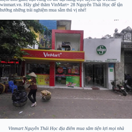
winmart.vn. Hãy ghé thăm VinMart+ 28 Nguyễn Thái Học để tận
hưởng những trải nghiệm mua sắm thú vị nhé!
Vinmart Nguyễn Thái Học địa điểm mua sắm tiện lợi mọi nhà