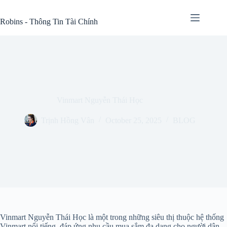
Skip
to
Robins - Thông Tin Tài Chính
content
Vinmart Nguyễn Thái Học
Trịnh Hồng Vân
October 25, 2025
BLOG
Vinmart Nguyễn Thái Học là một trong những siêu thị thuộc hệ thống
Vinmart nổi tiếng, đáp ứng nhu cầu mua sắm đa dạng cho người dân