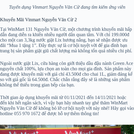
Tuyển dụng Vinmart Nguyễn Văn Cừ đang tìm kiếm ứng viên
Khuyến Mãi Vinmart Nguyễn Văn Cừ 2
Tại WinMart 131 Nguyễn Văn Cừ, một chương trình khuyến mãi hấp
dẫn đang diễn ra khiến nhiều người dân quan tâm. Với chỉ 199.000đ
cho một can 3,3kg nước giặt Lix hương nắng, bạn sẽ nhận được ưu
đãi “Mua 1 tặng 1”. Đây thực sự là cơ hội tuyệt vời để gia đình bạn
trang bị sản phẩm giặt giũ chất lượng mà không tốn quá nhiều chi phí.
Ngoài nước giặt Lix, cửa hàng còn giới thiệu dầu đậu nành Green Ace
nguyên chất 100%, lựa chọn an toàn cho mọi gia đình. Sản phẩm này
đang được khuyến mãi với giá chỉ 43.500đ cho chai 1L, giảm đáng kể
so với giá gốc là 64.500đ. Chắc chắn rằng đây sẽ là những sản phẩm
không thể thiếu trong gian bếp của bạn.
Thời gian áp dụng khuyến mãi từ 01/11/2021 đến 14/11/2021 hoặc
đến khi hết ngân sách, vì vậy bạn hãy nhanh tay ghé thăm WinMart
Nguyễn Văn Cừ để không bỏ lỡ cơ hội tuyệt vời này nhé! Hãy gọi vào
hotline 055 970 1672 để được hỗ trợ thêm thông tin!