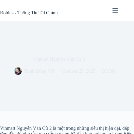
Skip
to
Robins - Thông Tin Tài Chính
content
Vinmart Nguyễn Văn Cừ 2
Trịnh Hồng Vân
October 25, 2025
BLOG
Vinmart Nguyễn Văn Cừ 2 là một trong những siêu thị hiện đại, đáp
ứng đầy đủ nhu cầu mua sắm của người dân khu vực quận Long Biên,