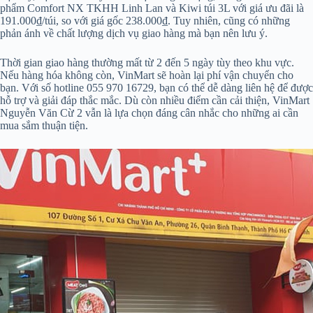
phẩm Comfort NX TKHH Linh Lan và Kiwi túi 3L với giá ưu đãi là
191.000₫/túi, so với giá gốc 238.000₫. Tuy nhiên, cũng có những
phản ánh về chất lượng dịch vụ giao hàng mà bạn nên lưu ý.
Thời gian giao hàng thường mất từ 2 đến 5 ngày tùy theo khu vực.
Nếu hàng hóa không còn, VinMart sẽ hoàn lại phí vận chuyển cho
bạn. Với số hotline 055 970 16729, bạn có thể dễ dàng liên hệ để được
hỗ trợ và giải đáp thắc mắc. Dù còn nhiều điểm cần cải thiện, VinMart
Nguyễn Văn Cừ 2 vẫn là lựa chọn đáng cân nhắc cho những ai cần
mua sắm thuận tiện.