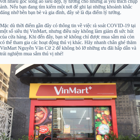
với nhiều góc sống ảo siêu đẹp, lý tưởng cho những ai yêu thích chụp
ảnh. Nếu bạn đang tìm kiếm một nơi để ghi lại những khoảnh khắc
đáng nhớ bên bạn bè và gia đình, đây sẽ là địa điểm lý tưởng.
Mặc dù thời điểm gần đây có thông tin về việc rà soát COVID-19 tại
một số siêu thị VinMart, nhưng điều này không làm giảm đi sức hút
của cửa hàng. Khi đến đây, bạn sẽ không chỉ được mua sắm mà còn
có thể tham gia các hoạt động thú vị khác. Hãy nhanh chân ghé thăm
VinMart Nguyễn Văn Cừ 2 để không bỏ lỡ những ưu đãi hấp dẫn và
trải nghiệm mua sắm thú vị nhé!