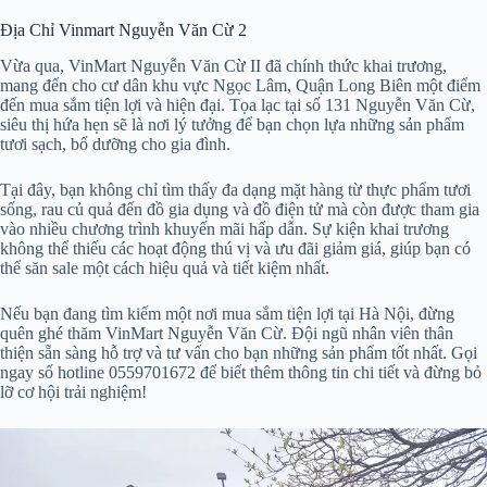
Địa Chỉ Vinmart Nguyễn Văn Cừ 2
Vừa qua, VinMart Nguyễn Văn Cừ II đã chính thức khai trương,
mang đến cho cư dân khu vực Ngọc Lâm, Quận Long Biên một điểm
đến mua sắm tiện lợi và hiện đại. Tọa lạc tại số 131 Nguyễn Văn Cừ,
siêu thị hứa hẹn sẽ là nơi lý tưởng để bạn chọn lựa những sản phẩm
tươi sạch, bổ dưỡng cho gia đình.
Tại đây, bạn không chỉ tìm thấy đa dạng mặt hàng từ thực phẩm tươi
sống, rau củ quả đến đồ gia dụng và đồ điện tử mà còn được tham gia
vào nhiều chương trình khuyến mãi hấp dẫn. Sự kiện khai trương
không thể thiếu các hoạt động thú vị và ưu đãi giảm giá, giúp bạn có
thể săn sale một cách hiệu quả và tiết kiệm nhất.
Nếu bạn đang tìm kiếm một nơi mua sắm tiện lợi tại Hà Nội, đừng
quên ghé thăm VinMart Nguyễn Văn Cừ. Đội ngũ nhân viên thân
thiện sẵn sàng hỗ trợ và tư vấn cho bạn những sản phẩm tốt nhất. Gọi
ngay số hotline 0559701672 để biết thêm thông tin chi tiết và đừng bỏ
lỡ cơ hội trải nghiệm!