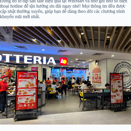
Đừng bỏ lỡ dịp săn sale hiệu quả tại WinMart và nhớ ghi nhớ số điện
thoại hotline để tận hưởng ưu đãi ngay nhé! Mọi thông tin đều được
cập nhật thường xuyên, giúp bạn dễ dàng theo dõi các chương trình
khuyến mãi mới nhất.