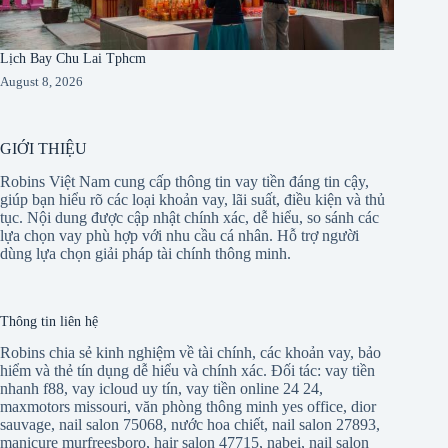
Lịch Bay Chu Lai Tphcm
August 8, 2026
GIỚI THIỆU
Robins Việt Nam cung cấp thông tin vay tiền đáng tin cậy,
giúp bạn hiểu rõ các loại khoản vay, lãi suất, điều kiện và thủ
tục. Nội dung được cập nhật chính xác, dễ hiểu, so sánh các
lựa chọn vay phù hợp với nhu cầu cá nhân. Hỗ trợ người
dùng lựa chọn giải pháp tài chính thông minh.
Thông tin liên hệ
Robins chia sẻ kinh nghiệm về tài chính, các khoản vay, bảo
hiểm và thẻ tín dụng dễ hiểu và chính xác. Đối tác:
vay tiền
nhanh f88
,
vay icloud uy tín
,
vay tiền online 24 24
,
maxmotors missouri
,
văn phòng thông minh yes office
,
dior
sauvage
,
nail salon 75068
,
nước hoa chiết
,
nail salon 27893
,
manicure murfreesboro
,
hair salon 47715
,
nabei
,
nail salon