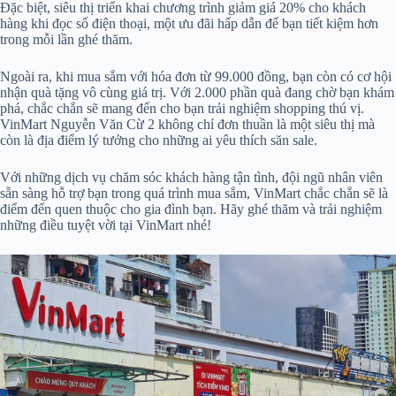
Đặc biệt, siêu thị triển khai chương trình giảm giá 20% cho khách
hàng khi đọc số điện thoại, một ưu đãi hấp dẫn để bạn tiết kiệm hơn
trong mỗi lần ghé thăm.
Ngoài ra, khi mua sắm với hóa đơn từ 99.000 đồng, bạn còn có cơ hội
nhận quà tặng vô cùng giá trị. Với 2.000 phần quà đang chờ bạn khám
phá, chắc chắn sẽ mang đến cho bạn trải nghiệm shopping thú vị.
VinMart Nguyễn Văn Cừ 2 không chỉ đơn thuần là một siêu thị mà
còn là địa điểm lý tưởng cho những ai yêu thích săn sale.
Với những dịch vụ chăm sóc khách hàng tận tình, đội ngũ nhân viên
sẵn sàng hỗ trợ bạn trong quá trình mua sắm, VinMart chắc chắn sẽ là
điểm đến quen thuộc cho gia đình bạn. Hãy ghé thăm và trải nghiệm
những điều tuyệt vời tại VinMart nhé!