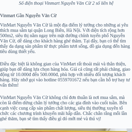
Số điện thoại Vinmart Nguyễn Văn Cừ 2 số liên hệ
Vinmart Gần Nguyễn Văn Cừ
VinMart Nguyễn Văn Cừ là một địa điểm lý tưởng cho những ai yêu
thích mua sắm tại quận Long Biên, Hà Nội. Với diện tích rộng hơn
500m2, siêu thị nằm ngay trên mặt đường chính tuyến phố Nguyễn
Văn Cừ, dễ dàng cho khách hàng ghé thăm. Tại đây, bạn có thể tìm
thấy đa dạng sản phẩm từ thực phẩm tươi sống, đồ gia dụng đến hàng
tiêu dùng thiết yếu.
Điều đặc biệt là không gian của VinMart rất thoải mái và thân thiện,
giúp bạn dễ dàng lựa chọn hàng hóa. Giá cả cũng rất phải chăng, giao
động từ 10.000đ đến 500.000đ, phù hợp với nhiều đối tượng khách
hàng. Hãy nhớ gọi vào hotline 0559701672 nếu bạn cần hỗ trợ hay tư
vấn thêm!
VinMart Nguyễn Văn Cừ không chỉ đơn thuần là nơi mua sắm, mà
còn là điểm dừng chân lý tưởng cho các gia đình vào cuối tuần. Bên
cạnh việc cung cấp sản phẩm chất lượng, siêu thị thường xuyên tổ
chức các chương trình khuyến mãi hấp dẫn. Chắc chắn rằng mỗi lần
ghé thăm, bạn sẽ tìm thấy điều gì đó mới mẻ và thú vị!