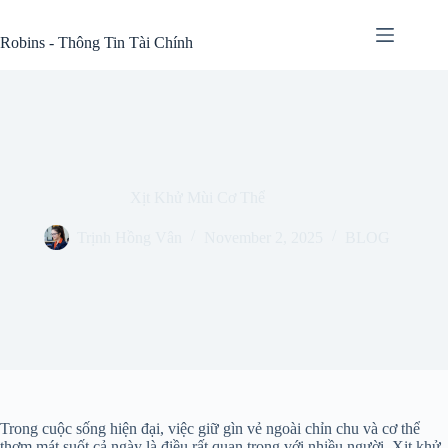
Skip
to
Robins - Thông Tin Tài Chính
content
Xịt Khử Mùi Cơ Thể
Trịnh Hồng Vân
November 2, 2025
BLOG
Trong cuộc sống hiện đại, việc giữ gìn vẻ ngoài chỉn chu và cơ thể
thơm mát suốt cả ngày là điều rất quan trọng với nhiều người. Xịt khử