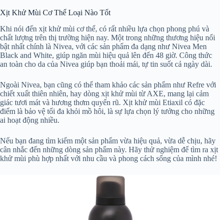
Xịt Khử Mùi Cơ Thể Loại Nào Tốt
Khi nói đến xịt khử mùi cơ thể, có rất nhiều lựa chọn phong phú và
chất lượng trên thị trường hiện nay. Một trong những thương hiệu nổi
bật nhất chính là Nivea, với các sản phẩm đa dạng như Nivea Men
Black and White, giúp ngăn mùi hiệu quả lên đến 48 giờ. Công thức
an toàn cho da của Nivea giúp bạn thoải mái, tự tin suốt cả ngày dài.
Ngoài Nivea, bạn cũng có thể tham khảo các sản phẩm như Refre với
chiết xuất thiên nhiên, hay dòng xịt khử mùi từ AXE, mang lại cảm
giác tươi mát và hương thơm quyến rũ. Xịt khử mùi Etiaxil có đặc
điểm là bảo vệ tối đa khỏi mồ hôi, là sự lựa chọn lý tưởng cho những
ai hoạt động nhiều.
Nếu bạn đang tìm kiếm một sản phẩm vừa hiệu quả, vừa dễ chịu, hãy
cân nhắc đến những dòng sản phẩm này. Hãy thử nghiệm để tìm ra xịt
khử mùi phù hợp nhất với nhu cầu và phong cách sống của mình nhé!