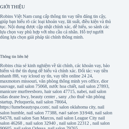
GIỚI THIỆU
Robins Việt Nam cung cấp thông tin vay tiền đáng tin cậy,
giúp bạn hiểu rõ các loại khoản vay, lãi suất, điều kiện và thủ
tục. Nội dung được cập nhật chính xác, dễ hiểu, so sánh các
lựa chọn vay phù hợp với nhu cầu cá nhân. Hỗ trợ người
dùng lựa chọn giải pháp tài chính thông minh.
Thông tin liên hệ
Robins chia sẻ kinh nghiệm về tài chính, các khoản vay, bảo
hiểm và thẻ tín dụng dễ hiểu và chính xác. Đối tác:
vay tiền
nhanh f88
,
vay icloud uy tín
,
vay tiền online 24 24
,
maxmotors missouri
,
văn phòng thông minh yes office
,
dior
sauvage
,
nail salon 75068
,
nước hoa chiết
,
nail salon 27893
,
manicure murfreesboro
,
hair salon 47715
,
nabei
,
nail salon
silas deane hwy
,
beauty center
,
sany
,
cho thuê văn phòng
startup
,
Peluquería
,
nail salon 78664
,
https://lumebeautyspa.com/
,
nail salon oklahoma city
,
nail
nail salon 33948
salon humble
,
nail salon 77388
,
,
nail salon
94578
,
nail salon San Marcos
,
nail salon League City
nail
salon 46268
,
nail salon 32940
,
nail salon 22312
,
nail salon
90605
,
nail salon Odessa
,
nail salon 79765
,