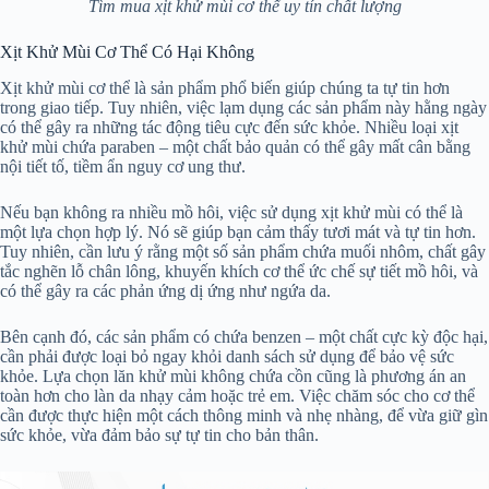
Tìm mua xịt khử mùi cơ thể uy tín chất lượng
Xịt Khử Mùi Cơ Thể Có Hại Không
Xịt khử mùi cơ thể là sản phẩm phổ biến giúp chúng ta tự tin hơn
trong giao tiếp. Tuy nhiên, việc lạm dụng các sản phẩm này hằng ngày
có thể gây ra những tác động tiêu cực đến sức khỏe. Nhiều loại xịt
khử mùi chứa paraben – một chất bảo quản có thể gây mất cân bằng
nội tiết tố, tiềm ẩn nguy cơ ung thư.
Nếu bạn không ra nhiều mồ hôi, việc sử dụng xịt khử mùi có thể là
một lựa chọn hợp lý. Nó sẽ giúp bạn cảm thấy tươi mát và tự tin hơn.
Tuy nhiên, cần lưu ý rằng một số sản phẩm chứa muối nhôm, chất gây
tắc nghẽn lỗ chân lông, khuyến khích cơ thể ức chế sự tiết mồ hôi, và
có thể gây ra các phản ứng dị ứng như ngứa da.
Bên cạnh đó, các sản phẩm có chứa benzen – một chất cực kỳ độc hại,
cần phải được loại bỏ ngay khỏi danh sách sử dụng để bảo vệ sức
khỏe. Lựa chọn lăn khử mùi không chứa cồn cũng là phương án an
toàn hơn cho làn da nhạy cảm hoặc trẻ em. Việc chăm sóc cho cơ thể
cần được thực hiện một cách thông minh và nhẹ nhàng, để vừa giữ gìn
sức khỏe, vừa đảm bảo sự tự tin cho bản thân.