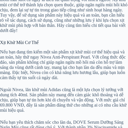
mùi cơ thể trở thành lựa chọn quen thuộc, giúp ngăn ngừa mùi hôi khó
chịu, đem lại sự tự tin trong giao tiếp cũng như sinh hoạt hàng ngày.
Tuy vậy, để sử dụng sản phẩm này hiệu quả và an toàn, bạn cần hiểu
rõ về tác dụng, cách sử dụng, cũng như những lưu ý khi lựa chọn xịt
khử mùi phù hợp với bản thân. Hãy cùng tìm hiểu chi tiết qua bài viết
dưới đây!
Xịt Khử Mùi Cơ Thể
Nếu bạn đang tìm kiếm một sản phẩm xịt khử mùi cơ thể hiệu quả và
an toàn, hãy thử ngay Nivea Anti-Perspirant Pearl. Với công thức độc
đáo, sản phẩm không chỉ giúp ngăn ngừa mồ hôi mà còn hỗ trợ làm
sáng da vùng dưới cánh tay, mang lại cho bạn làn da đều màu và mịn
màng. Đặc biệt, Nivea còn có khả năng lưu hương lâu, giúp bạn luôn
cảm thấy tự tin suốt cả ngày dài.
Ngoài Nivea, lăn khử mùi Adidas cũng là một lựa chọn lý tưởng với
dung tích 40ml. Sản phẩm này mang đến cảm giác khô thoáng và dễ
chịu, giúp bạn tự tin hơn khi di chuyển và vận động. Với mức giá chỉ
69.800 VNĐ, đây là sản phẩm đáng thử cho những ai có nhu cầu khử
mùi hiệu quả.
Nếu bạn yêu thích chăm sóc cho làn da, DOVE Serum Dưỡng Sáng
Ngăn Mùi cũng rất đáng chú ý. Với thành phần 3% Niacinamide và