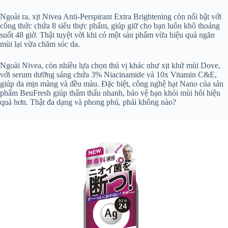
Ngoài ra, xịt Nivea Anti-Perspirant Extra Brightening còn nổi bật với
công thức chứa 8 siêu thực phẩm, giúp giữ cho bạn luôn khô thoáng
suốt 48 giờ. Thật tuyệt vời khi có một sản phẩm vừa hiệu quả ngăn
mùi lại vừa chăm sóc da.
Ngoài Nivea, còn nhiều lựa chọn thú vị khác như xịt khử mùi Dove,
với serum dưỡng sáng chứa 3% Niacinamide và 10x Vitamin C&E,
giúp da mịn màng và đều màu. Đặc biệt, công nghệ hạt Nano của sản
phẩm BeuFresh giúp thẩm thấu nhanh, bảo vệ bạn khỏi mùi hôi hiệu
quả hơn. Thật đa dạng và phong phú, phải không nào?