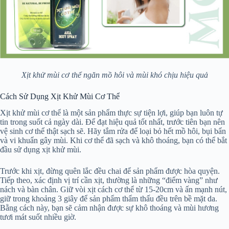
Xịt khử mùi cơ thể ngăn mồ hôi và mùi khó chịu hiệu quả
Cách Sử Dụng Xịt Khử Mùi Cơ Thể
Xịt khử mùi cơ thể là một sản phẩm thực sự tiện lợi, giúp bạn luôn tự
tin trong suốt cả ngày dài. Để đạt hiệu quả tốt nhất, trước tiên bạn nên
vệ sinh cơ thể thật sạch sẽ. Hãy tắm rửa để loại bỏ hết mồ hôi, bụi bẩn
và vi khuẩn gây mùi. Khi cơ thể đã sạch và khô thoáng, bạn có thể bắt
đầu sử dụng xịt khử mùi.
Trước khi xịt, đừng quên lắc đều chai để sản phẩm được hòa quyện.
Tiếp theo, xác định vị trí cần xịt, thường là những “điểm vàng” như
nách và bàn chân. Giữ vòi xịt cách cơ thể từ 15-20cm và ấn mạnh nút,
giữ trong khoảng 3 giây để sản phẩm thẩm thấu đều trên bề mặt da.
Bằng cách này, bạn sẽ cảm nhận được sự khô thoáng và mùi hương
tươi mát suốt nhiều giờ.