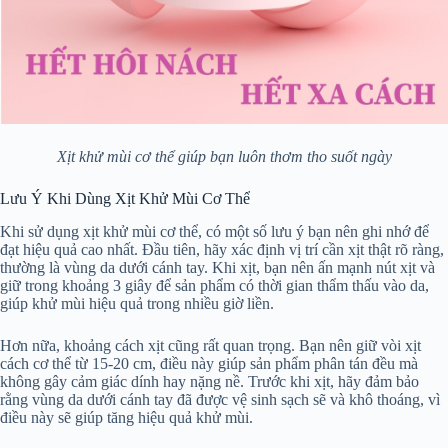
Xịt khử mùi cơ thể giúp bạn luôn thơm tho suốt ngày
Lưu Ý Khi Dùng Xịt Khử Mùi Cơ Thể
Khi sử dụng xịt khử mùi cơ thể, có một số lưu ý bạn nên ghi nhớ để
đạt hiệu quả cao nhất. Đầu tiên, hãy xác định vị trí cần xịt thật rõ ràng,
thường là vùng da dưới cánh tay. Khi xịt, bạn nên ấn mạnh nút xịt và
giữ trong khoảng 3 giây để sản phẩm có thời gian thẩm thấu vào da,
giúp khử mùi hiệu quả trong nhiều giờ liền.
Hơn nữa, khoảng cách xịt cũng rất quan trọng. Bạn nên giữ vòi xịt
cách cơ thể từ 15-20 cm, điều này giúp sản phẩm phân tán đều mà
không gây cảm giác dính hay nặng nề. Trước khi xịt, hãy đảm bảo
rằng vùng da dưới cánh tay đã được vệ sinh sạch sẽ và khô thoáng, vì
điều này sẽ giúp tăng hiệu quả khử mùi.