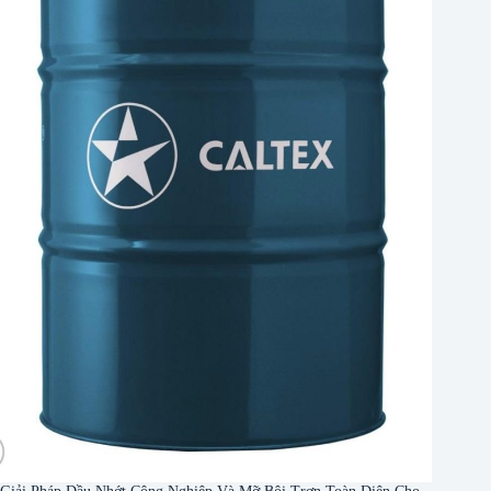
Giải Pháp Dầu Nhớt Công Nghiệp Và Mỡ Bôi Trơn Toàn Diện Cho