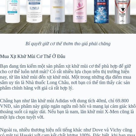
Bí quyết giữ cơ thể thơm tho giá phải chăng
Mua Xịt Khử Mùi Cơ Thể Ở Đâu
Bạn đang tìm kiếm một sản phẩm xịt khử mùi cơ thể phù hợp để giữ
cho cơ thể luôn tươi mát? Có rất nhiều lựa chọn trên thị trường hiện
nay, từ lăn khử mùi đến xịt khử mùi. Một trong những địa điểm mua
sắm uy tín là Nhà thuốc Long Châu, nơi bạn có thể tìm thấy các sản
phẩm chính hãng với giá cả rất hợp lý.
Chẳng hạn như lăn khử mùi Adidas với dung tích 40ml, chỉ 69.800
VNĐ, sản phẩm này giúp ngăn ngừa mồ hôi và mang lại cảm giác khô
thoáng suốt cả ngày dài. Nếu bạn là nam, lăn khử mùi X-Men cũng là
một lựa chọn tuyệt vời.
Ngoài ra, nhiều thương hiệu nổi tiếng khác như Dove và Vichy cũng
có mặt tại Hasaki với cam kết chất lượng 100%. Đặc biệt, khi bạn mua