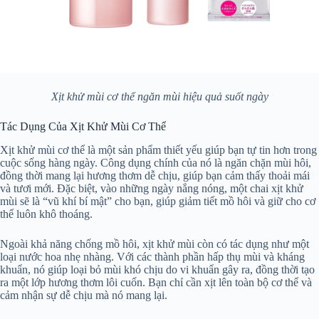
Xịt khử mùi cơ thể ngăn mùi hiệu quả suốt ngày
Tác Dụng Của Xịt Khử Mùi Cơ Thể
Xịt khử mùi cơ thể là một sản phẩm thiết yếu giúp bạn tự tin hơn trong
cuộc sống hàng ngày. Công dụng chính của nó là ngăn chặn mùi hôi,
đồng thời mang lại hương thơm dễ chịu, giúp bạn cảm thấy thoải mái
và tươi mới. Đặc biệt, vào những ngày nắng nóng, một chai xịt khử
mùi sẽ là “vũ khí bí mật” cho bạn, giúp giảm tiết mồ hôi và giữ cho cơ
thể luôn khô thoáng.
Ngoài khả năng chống mồ hôi, xịt khử mùi còn có tác dụng như một
loại nước hoa nhẹ nhàng. Với các thành phần hấp thụ mùi và kháng
khuẩn, nó giúp loại bỏ mùi khó chịu do vi khuẩn gây ra, đồng thời tạo
ra một lớp hương thơm lôi cuốn. Bạn chỉ cần xịt lên toàn bộ cơ thể và
cảm nhận sự dễ chịu mà nó mang lại.