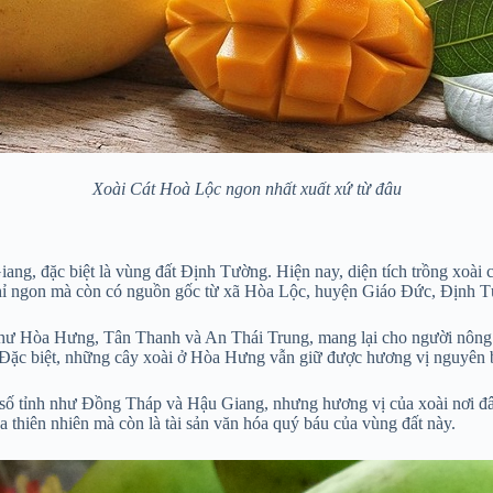
Xoài Cát Hoà Lộc ngon nhất xuất xứ từ đâu
ang, đặc biệt là vùng đất Định Tường. Hiện nay, diện tích trồng xoài c
ỉ ngon mà còn có nguồn gốc từ xã Hòa Lộc, huyện Giáo Đức, Định Tườn
 như Hòa Hưng, Tân Thanh và An Thái Trung, mang lại cho người nông
. Đặc biệt, những cây xoài ở Hòa Hưng vẫn giữ được hương vị nguyên b
số tỉnh như Đồng Tháp và Hậu Giang, nhưng hương vị của xoài nơi đây
 thiên nhiên mà còn là tài sản văn hóa quý báu của vùng đất này.