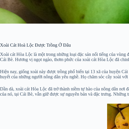
Xoài Cát Hoà Lộc Được Trồng Ở Đâu
Xoài cát Hòa Lộc là một trong những loại đặc sản nổi tiếng của vùng
Cái Bè. Hương vị ngọt ngào, thơm phức của xoài cát Hòa Lộc đã chinh 
Hiện nay, giống xoài này được trồng phổ biến tại 13 xã của huyện Cá
huyết của những người nông dân yêu nghề. Họ chăm sóc cây xoài với t
Dần dà, xoài cát Hòa Lộc đã trở thành niềm tự hào của nông dân nơi 
của nó, tại Cái Bè, vẫn giữ được sự nguyên bản và đặc trưng. Những tr