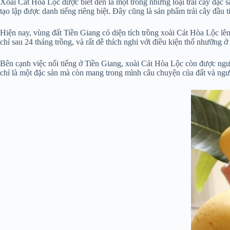
Xoài Cát Hòa Lộc được biết đến là một trong những loại trái cây đặc 
tạo lập được danh tiếng riêng biệt. Đây cũng là sản phẩm trái cây đầu
Hiện nay, vùng đất Tiền Giang có diện tích trồng xoài Cát Hòa Lộc lê
chỉ sau 24 tháng trồng, và rất dễ thích nghi với điều kiện thổ nhưỡn
Bên cạnh việc nổi tiếng ở Tiền Giang, xoài Cát Hòa Lộc còn được ngư
chỉ là một đặc sản mà còn mang trong mình câu chuyện của đất và ngư