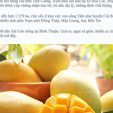
sản nổi tiếng của tỉnh Tiền Giang. Xuất hiện lần đầu tại xã Hòa Lộc,
 tiên được cấp chứng nhận bảo hộ chỉ dẫn địa lý, khẳng định chất lượng
n đến hơn 1.579 ha, chủ yếu ở khu vực ven sông Tiền như huyện Cái Bè 
g ở nhiều tỉnh phía Nam như Đồng Tháp, Hậu Giang, hay Bến Tre.
ời dân Sài Gòn trồng tại Bình Thuận. Quả to, ngọt và giòn, khiến ai 
ời nơi đây.