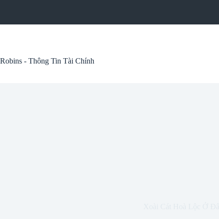
Skip
to
content
Robins - Thông Tin Tài Chính
Xoài Cát Hoà Lộc Ở Đ