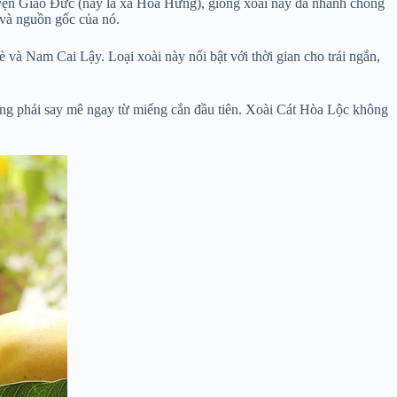
 huyện Giáo Đức (nay là xã Hòa Hưng), giống xoài này đã nhanh chóng
 và nguồn gốc của nó.
và Nam Cai Lậy. Loại xoài này nổi bật với thời gian cho trái ngắn,
cũng phải say mê ngay từ miếng cắn đầu tiên. Xoài Cát Hòa Lộc không