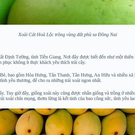
Xoài Cát Hoà Lộc trồng vùng đất phù sa Đồng Nai
 đất Định Tường, tỉnh Tiền Giang. Nơi đây được biết đến như một thiê
phục không ít thực khách yêu thích trái cây.
i Bè, bao gồm Hòa Hưng, Tân Thanh, Tân Hưng, An Hữu và nhiều xã khá
ình yêu thương, để cho ra những trái xoài ngon nhất.
đây. Tuy giờ đây, giống xoài này cũng được nhân giống và trồng ở nh
ái xoài chín mọng, thơm lừng là kết tinh của bao công sức, tình yêu l