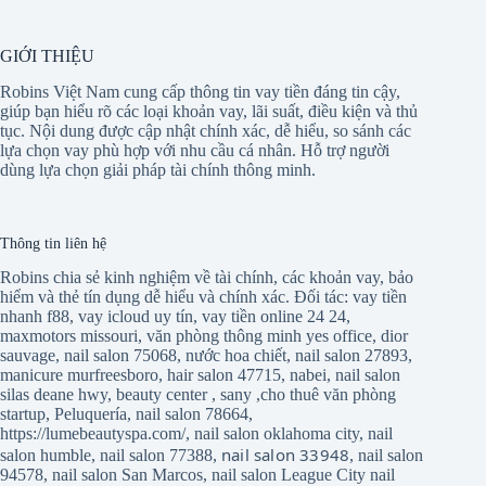
GIỚI THIỆU
Robins Việt Nam cung cấp thông tin vay tiền đáng tin cậy,
giúp bạn hiểu rõ các loại khoản vay, lãi suất, điều kiện và thủ
tục. Nội dung được cập nhật chính xác, dễ hiểu, so sánh các
lựa chọn vay phù hợp với nhu cầu cá nhân. Hỗ trợ người
dùng lựa chọn giải pháp tài chính thông minh.
Thông tin liên hệ
Robins chia sẻ kinh nghiệm về tài chính, các khoản vay, bảo
hiểm và thẻ tín dụng dễ hiểu và chính xác. Đối tác:
vay tiền
nhanh f88
,
vay icloud uy tín
,
vay tiền online 24 24
,
maxmotors missouri
,
văn phòng thông minh yes office
,
dior
sauvage
,
nail salon 75068
,
nước hoa chiết
,
nail salon 27893
,
manicure murfreesboro
,
hair salon 47715
,
nabei
,
nail salon
silas deane hwy
,
beauty center
,
sany
,
cho thuê văn phòng
startup
,
Peluquería
,
nail salon 78664
,
https://lumebeautyspa.com/
,
nail salon oklahoma city
,
nail
nail salon 33948
salon humble
,
nail salon 77388
,
,
nail salon
94578
,
nail salon San Marcos
,
nail salon League City
nail