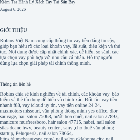
Kiểm Tra Hành Lý Xách Tay Tại Sân Bay
August 6, 2026
GIỚI THIỆU
Robins Việt Nam cung cấp thông tin vay tiền đáng tin cậy,
giúp bạn hiểu rõ các loại khoản vay, lãi suất, điều kiện và thủ
tục. Nội dung được cập nhật chính xác, dễ hiểu, so sánh các
lựa chọn vay phù hợp với nhu cầu cá nhân. Hỗ trợ người
dùng lựa chọn giải pháp tài chính thông minh.
Thông tin liên hệ
Robins chia sẻ kinh nghiệm về tài chính, các khoản vay, bảo
hiểm và thẻ tín dụng dễ hiểu và chính xác. Đối tác:
vay tiền
nhanh f88
,
vay icloud uy tín
,
vay tiền online 24 24
,
maxmotors missouri
,
văn phòng thông minh yes office
,
dior
sauvage
,
nail salon 75068
,
nước hoa chiết
,
nail salon 27893
,
manicure murfreesboro
,
hair salon 47715
,
nabei
,
nail salon
silas deane hwy
,
beauty center
,
sany
,
cho thuê văn phòng
startup
,
Peluquería
,
nail salon 78664
,
https://lumebeautyspa.com/
,
nail salon oklahoma city
,
nail