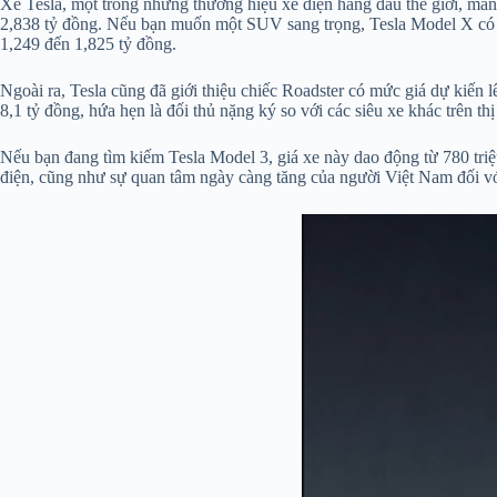
Xe Tesla, một trong những thương hiệu xe điện hàng đầu thế giới, ma
2,838 tỷ đồng. Nếu bạn muốn một SUV sang trọng, Tesla Model X có g
1,249 đến 1,825 tỷ đồng.
Ngoài ra, Tesla cũng đã giới thiệu chiếc Roadster có mức giá dự kiến
8,1 tỷ đồng, hứa hẹn là đối thủ nặng ký so với các siêu xe khác trên thị
Nếu bạn đang tìm kiếm Tesla Model 3, giá xe này dao động từ 780 triệu
điện, cũng như sự quan tâm ngày càng tăng của người Việt Nam đối v