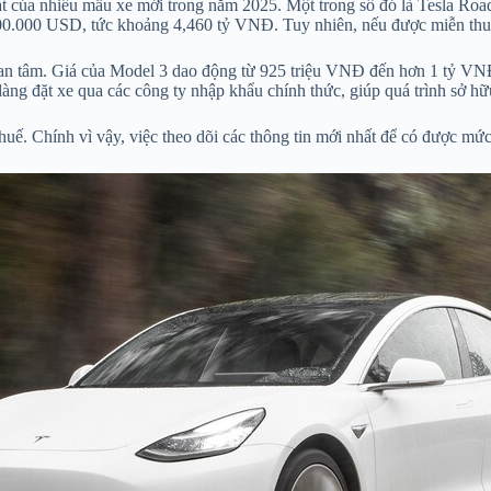
ắt của nhiều mẫu xe mới trong năm 2025. Một trong số đó là Tesla Roa
200.000 USD, tức khoảng 4,460 tỷ VNĐ. Tuy nhiên, nếu được miễn thuế 
n tâm. Giá của Model 3 dao động từ 925 triệu VNĐ đến hơn 1 tỷ VNĐ t
g đặt xe qua các công ty nhập khẩu chính thức, giúp quá trình sở hữu 
thuế. Chính vì vậy, việc theo dõi các thông tin mới nhất để có được mức 