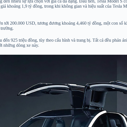
ng đến nhiều sự lựa chọn với giá cả đa dạng. Đầu tiên, Tesla Model 
iá khoảng 1,9 tỷ đồng, trong khi không gian và hiệu suất của Tesla
 lên tới 200.000 USD, tương đương khoảng 4,460 tỷ đồng, một con số k
 trường.
 đến 925 triệu đồng, tùy theo cấu hình và trang bị. Tất cả đều phản á
ới những dòng xe này.