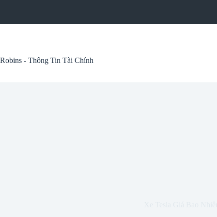
Skip
to
content
Robins - Thông Tin Tài Chính
Xe Tesla Giá Bao Nhiê