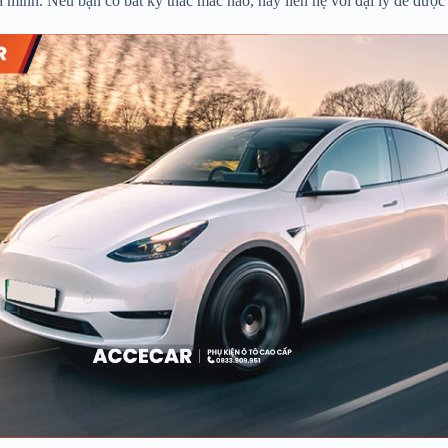
a mình. Nếu bạn có bất kỳ thắc mắc nào, hãy liên hệ với đại lý để được