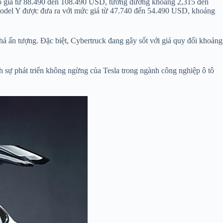
S có giá từ 88.490 đến 108.490 USD, tương đương khoảng 2,315 đến
 Model Y được đưa ra với mức giá từ 47.740 đến 54.490 USD, khoảng
há ấn tượng. Đặc biệt, Cybertruck đang gây sốt với giá quy đổi khoảng
nh sự phát triển không ngừng của Tesla trong ngành công nghiệp ô tô