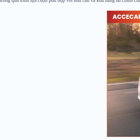
trong quá trình lựa chọn phù hợp với nhu cầu và khả năng tài chính củ