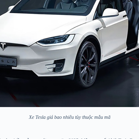
Xe Tesla giá bao nhiêu tùy thuộc mẫu mã