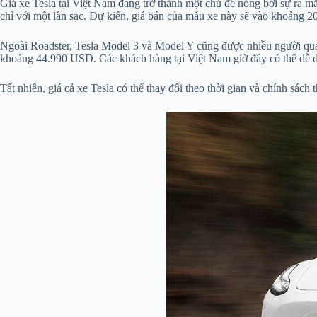
Giá xe Tesla tại Việt Nam đang trở thành một chủ đề nóng bởi sự ra m
chỉ với một lần sạc. Dự kiến, giá bán của mẫu xe này sẽ vào khoảng 
Ngoài Roadster, Tesla Model 3 và Model Y cũng được nhiều người qua
khoảng 44.990 USD. Các khách hàng tại Việt Nam giờ đây có thể dễ dàn
Tất nhiên, giá cả xe Tesla có thể thay đổi theo thời gian và chính sách 